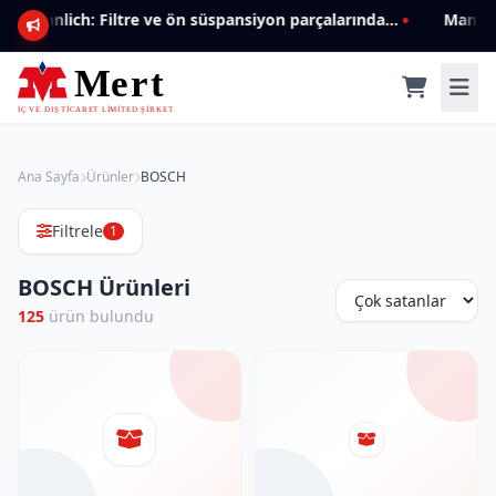
Mannlich: Filtre ve ön süspansiyon parçalarında genişleyen ürün yelpazesiyle kalite ve güven.
Ana Sayfa
Ürünler
BOSCH
Filtrele
1
BOSCH Ürünleri
125
ürün bulundu