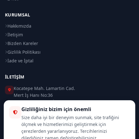
KURUMSAL
Hakkımızda
İletişim
Bizden Kareler
Gizlilik Politikası
İade ve İptal
İLETIŞIM
Kocatepe Mah. Lamartin Cad.
Mert İş Hanı No:36
Taksim / Beyoğlu / İSTANBUL
Gizliliğiniz bizim için önemli
0 (212) 235 37 83
Size daha iyi bir deneyim sunmak, site trafiğini
ölçmek ve hizmetlerimizi geliştirmek için
0 (532) 418 08 46
çerezlerden yararlanıyoruz. Tercihlerinizi
dilediğiniz zaman değiştirebilirsiniz.
info@merttrade.com