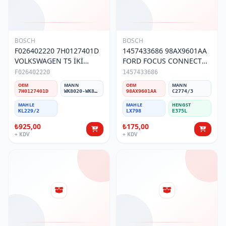
BOSCH
BOSCH
F026402220 7H0127401D
1457433686 98AX9601AA
VOLKSWAGEN T5 İKİ
FORD FOCUS CONNECT
BORULU MAZOT FİLTRESİ
HAVA FİLTRESİ
F026402220
1457433686
OEM
MANN
OEM
MANN
7H0127401D
WK8020-WK8058
98AX9601AA
C2774/3
MAHLE
MAHLE
HENGST
KL229/2
LX798
E375L
₺925,00
₺175,00
+ KDV
+ KDV