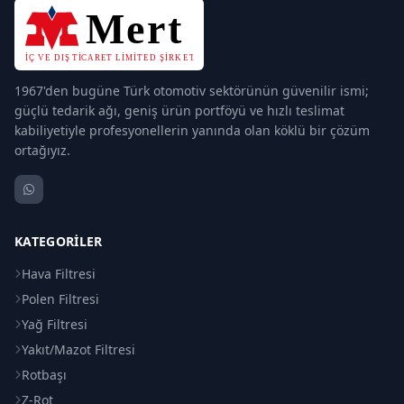
1967'den bugüne Türk otomotiv sektörünün güvenilir ismi;
güçlü tedarik ağı, geniş ürün portföyü ve hızlı teslimat
kabiliyetiyle profesyonellerin yanında olan köklü bir çözüm
ortağıyız.
KATEGORILER
Hava Filtresi
Polen Filtresi
Yağ Filtresi
Yakıt/Mazot Filtresi
Rotbaşı
Z-Rot