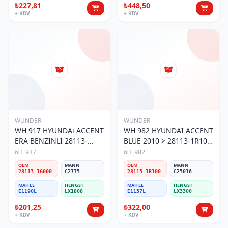
₺227,81
₺448,50
+ KDV
+ KDV
WUNDER
WUNDER
WH 917 HYUNDAi ACCENT
WH 982 HYUNDAİ ACCENT
ERA BENZİNLİ 28113-
BLUE 2010 > 28113-1R100
1G000 Hava Filtresi
Hava Filtresi
WH 917
WH 982
OEM
MANN
OEM
MANN
28113-1G000
C2775
28113-1R100
C25016
MAHLE
HENGST
MAHLE
HENGST
E1190L
LX1808
E1137L
LX3300
₺201,25
₺322,00
+ KDV
+ KDV