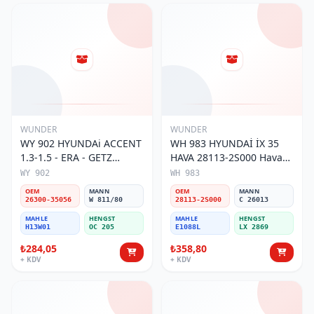
WUNDER
WUNDER
WY 902 HYUNDAi ACCENT
WH 983 HYUNDAİ İX 35
1.3-1.5 - ERA - GETZ
HAVA 28113-2S000 Hava
(DEMİR ) 26300-35056 Yağ
Filtresi
WY 902
WH 983
Filtresi
OEM
MANN
OEM
MANN
26300-35056
W 811/80
28113-2S000
C 26013
MAHLE
HENGST
MAHLE
HENGST
H13W01
OC 205
E1088L
LX 2869
₺284,05
₺358,80
+ KDV
+ KDV