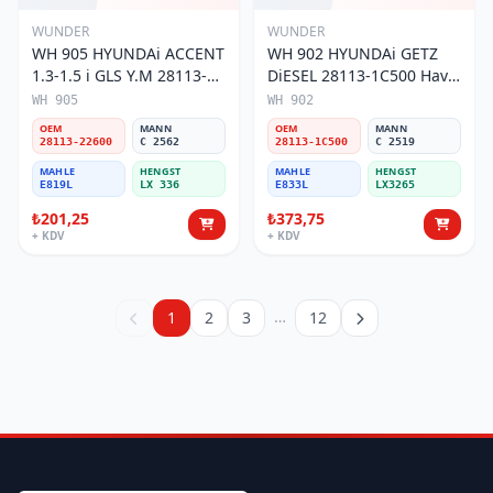
WUNDER
WUNDER
WH 905 HYUNDAi ACCENT
WH 902 HYUNDAi GETZ
1.3-1.5 i GLS Y.M 28113-
DiESEL 28113-1C500 Hava
22600 Hava Filtresi
Filtresi
WH 905
WH 902
OEM
MANN
OEM
MANN
28113-22600
C 2562
28113-1C500
C 2519
MAHLE
HENGST
MAHLE
HENGST
E819L
LX 336
E833L
LX3265
₺201,25
₺373,75
+ KDV
+ KDV
…
1
2
3
12