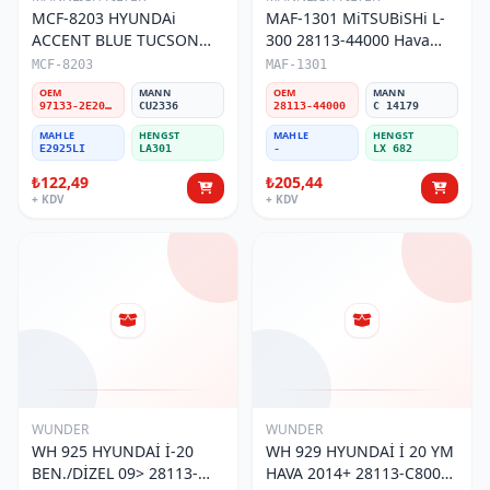
MCF-8203 HYUNDAi
MAF-1301 MiTSUBiSHi L-
ACCENT BLUE TUCSON
300 28113-44000 Hava
97133-2E200 Polen Filtresi
Filtresi
MCF-8203
MAF-1301
OEM
MANN
OEM
MANN
97133-2E200/1808619/97133-2E900/97233-2E210/97030-H1726
CU2336
28113-44000
C 14179
MAHLE
HENGST
MAHLE
HENGST
E2925LI
LA301
-
LX 682
₺122,49
₺205,44
+ KDV
+ KDV
WUNDER
WUNDER
WH 925 HYUNDAİ İ-20
WH 929 HYUNDAİ İ 20 YM
BEN./DİZEL 09> 28113-
HAVA 2014+ 28113-C8000