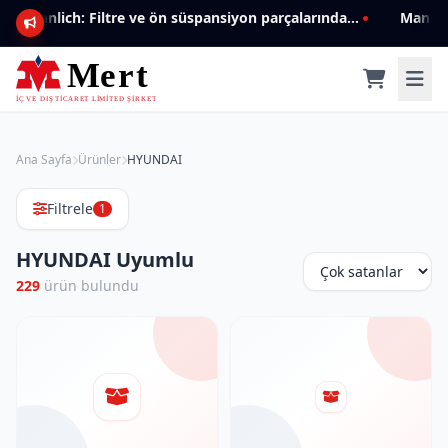
Mannlich: Filtre ve ön süspansiyon parçalarında genişleyen ürün yelpazesiyle kalite ve güven.
Ana Sayfa
Ürünler
HYUNDAI
Filtrele
1
HYUNDAI Uyumlu
229
ürün bulundu