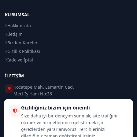
KURUMSAL
Hakkımızda
İletişim
Bizden Kareler
Gizlilik Politikası
İade ve İptal
İLETIŞIM
Kocatepe Mah. Lamartin Cad.
Mert İş Hanı No:36
Taksim / Beyoğlu / İSTANBUL
Gizliliğiniz bizim için önemli
0 (212) 235 37 83
Size daha iyi bir deneyim sunmak, site trafiğini
ölçmek ve hizmetlerimizi geliştirmek için
0 (532) 418 08 46
çerezlerden yararlanıyoruz. Tercihlerinizi
dilediğiniz zaman değiştirebilirsiniz.
info@merttrade.com