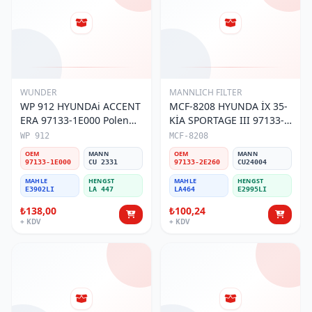
WUNDER
MANNLICH FILTER
WP 912 HYUNDAi ACCENT
MCF-8208 HYUNDA İX 35-
ERA 97133-1E000 Polen
KİA SPORTAGE III 97133-
Filtresi
2E260 Polen Filtresi
WP 912
MCF-8208
OEM
MANN
OEM
MANN
97133-1E000
CU 2331
97133-2E260
CU24004
MAHLE
HENGST
MAHLE
HENGST
E3902LI
LA 447
LA464
E2995LI
₺138,00
₺100,24
+ KDV
+ KDV