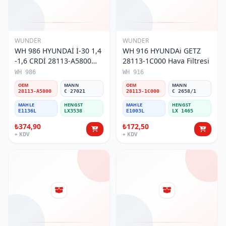
WUNDER
WUNDER
WH 986 HYUNDAİ İ-30 1,4
WH 916 HYUNDAi GETZ
-1,6 CRDİ 28113-A5800
28113-1C000 Hava Filtresi
Hava Filtresi
WH 986
WH 916
OEM
MANN
OEM
MANN
28113-A5800
C 27021
28113-1C000
C 2658/1
MAHLE
HENGST
MAHLE
HENGST
E1136L
LX3538
E1003L
LX 1465
₺374,90
₺172,50
+ KDV
+ KDV