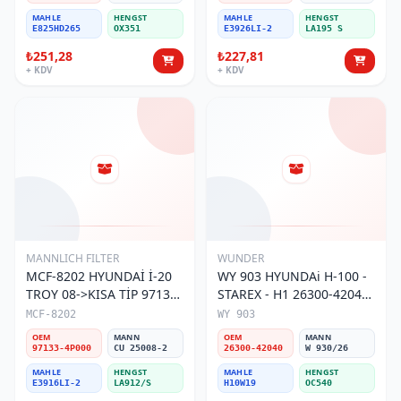
MAHLE
HENGST
MAHLE
HENGST
E825HD265
OX351
E3926LI-2
LA195 S
₺251,28
₺227,81
+ KDV
+ KDV
MANNLICH FILTER
WUNDER
MCF-8202 HYUNDAİ İ-20
WY 903 HYUNDAi H-100 -
TROY 08->KISA TİP 97133-
STAREX - H1 26300-42040
4P000 Polen Filtresi
Yağ Filtresi
MCF-8202
WY 903
OEM
MANN
OEM
MANN
97133-4P000
CU 25008-2
26300-42040
W 930/26
MAHLE
HENGST
MAHLE
HENGST
E3916LI-2
LA912/S
H10W19
OC540