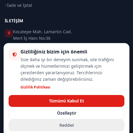
İade ve İptal
İLETIŞIM
Kocatepe Mah. Lamartin Cad.
Mert İş Hanı No:36
Taksim / Beyoğlu / İSTANBUL
Gizliliğiniz bizim için önemli
0 (212) 235 37 83
Size daha iyi bir deneyim sunmak, site trafiğini
ölçmek ve hizmetlerimizi geliştirmek için
0 (532) 418 08 46
çerezlerden yararlanıyoruz. Tercihlerinizi
dilediğiniz zaman değiştirebilirsiniz.
info@merttrade.com
Gizlilik Politikası
İletişim Sayfası
Tümünü Kabul Et
Özelleştir
© 2026
Mannlich | MertTrade.com
— Tüm hakları saklıdır.
Gizlilik
İade Politikası
Reddet