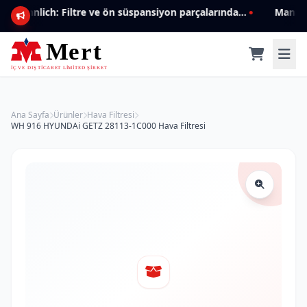
Mannlich: Filtre ve ön süspansiyon parçalarında genişleyen ürün yelpazesiyle kalite ve güven.
Ana Sayfa
Ürünler
Hava Filtresi
WH 916 HYUNDAi GETZ 28113-1C000 Hava Filtresi