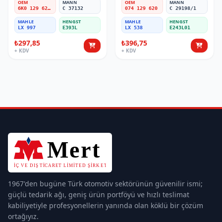
OEM
MANN
OEM
MANN
6K0 129 620 B
C 37132
074 129 620
C 29198/1
MAHLE
HENGST
MAHLE
HENGST
LX 997
E393L
LX 538
E243L01
₺297,85
₺396,75
+ KDV
+ KDV
1967'den bugüne Türk otomotiv sektörünün güvenilir ismi;
güçlü tedarik ağı, geniş ürün portföyü ve hızlı teslimat
kabiliyetiyle profesyonellerin yanında olan köklü bir çözüm
ortağıyız.