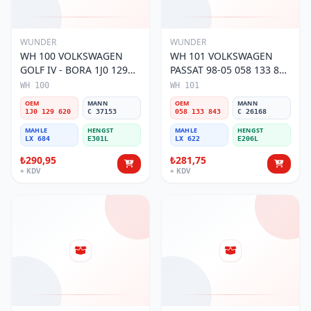
WUNDER
WUNDER
WH 100 VOLKSWAGEN
WH 101 VOLKSWAGEN
GOLF IV - BORA 1J0 129
PASSAT 98-05 058 133 843
620 Hava Filtresi
Hava Filtresi
WH 100
WH 101
OEM
MANN
OEM
MANN
1J0 129 620
C 37153
058 133 843
C 26168
MAHLE
HENGST
MAHLE
HENGST
LX 684
E301L
LX 622
E206L
₺290,95
₺281,75
+ KDV
+ KDV