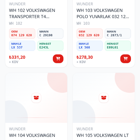
WUNDER
WUNDER
WH 102 VOLKSWAGEN
WH 103 VOLKSWAGEN
TRANSPORTER T4
POLO YUVARLAK 032 129
(SÜNGERSiZ) 074 129 620
620 Hava Filtresi
WH 102
WH 103
Hava Filtresi
OEM
MANN
OEM
MANN
074 129 620
C 29198
032 129 620
C 2873/1
MAHLE
HENGST
MAHLE
HENGST
LX 537
E243L
LX 568
E89L01
₺331,20
₺278,30
+ KDV
+ KDV
WUNDER
WUNDER
WH 104 VOLKSWAGEN
WH 105 VOLKSWAGEN LT