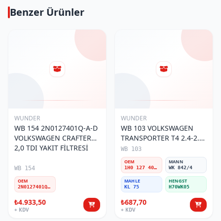
Benzer Ürünler
WUNDER
WUNDER
WB 154 2N0127401Q-A-D
WB 103 VOLKSWAGEN
VOLKSWAGEN CRAFTER
TRANSPORTER T4 2.4-2.5
2,0 TDI YAKIT FİLTRESİ
MOTOR- CADDY E.M 1H0
WB 103
127 401 C Yakıt/Mazot
OEM
MANN
Filtresi
WB 154
1H0 127 401 C
WK 842/4
OEM
MAHLE
HENGST
2N0127401Q-A-D
KL 75
H70WK05
₺4.933,50
₺687,70
+ KDV
+ KDV