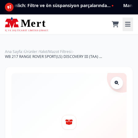
Mannlich: Filtre ve ön süspansiyon parçalarında genişleyen ürün yelpazesiyle kalite ve güven.
Ana Sayfa
Ürünler
Yakıt/Mazot Filtresi
WB 217 RANGE ROVER SPORT(LS) DISCOVERY III (TAA) WJN 500025 Yakıt/Mazot Filtresi