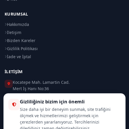
KURUMSAL
Hakkımızda
İletişim
Bizden Kareler
Gizlilik Politikası
İade ve İptal
İLETIŞIM
Kocatepe Mah. Lamartin Cad.
Mert İş Hanı No:36
Taksim / Beyoğlu / İSTANBUL
Gizliliğiniz bizim için önemli
0 (212) 235 37 83
Size daha iyi bir deneyim sunmak, site trafiğini
ölçmek ve hizmetlerimizi geliştirmek için
0 (532) 418 08 46
çerezlerden yararlanıyoruz. Tercihlerinizi
dilediğiniz zaman değiştirebilirsiniz.
info@merttrade.com