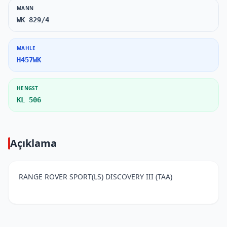
MANN
WK 829/4
MAHLE
H457WK
HENGST
KL 506
Açıklama
RANGE ROVER SPORT(LS) DISCOVERY III (TAA)