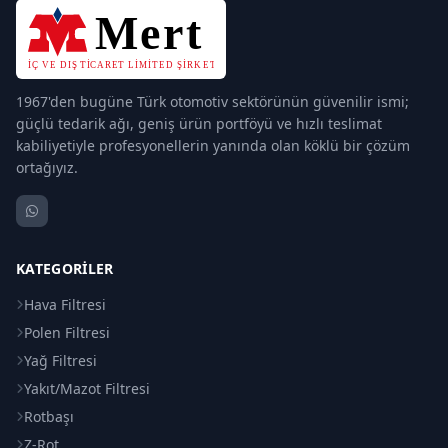
1967'den bugüne Türk otomotiv sektörünün güvenilir ismi;
güçlü tedarik ağı, geniş ürün portföyü ve hızlı teslimat
kabiliyetiyle profesyonellerin yanında olan köklü bir çözüm
ortağıyız.
KATEGORILER
Hava Filtresi
Polen Filtresi
Yağ Filtresi
Yakıt/Mazot Filtresi
Rotbaşı
Z-Rot