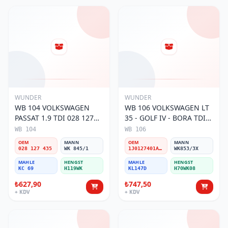
WUNDER
WUNDER
WB 104 VOLKSWAGEN
WB 106 VOLKSWAGEN LT
PASSAT 1.9 TDI 028 127
35 - GOLF IV - BORA TDI
435 Yakıt/Mazot Filtresi
1J0 127 401 Yakıt/Mazot
WB 104
WB 106
Filtresi
OEM
MANN
OEM
MANN
028 127 435
WK 845/1
1J0127401A/2D0127399/1J0127399A
WK853/3X
MAHLE
HENGST
MAHLE
HENGST
KC 69
H119WK
KL147D
H70WK08
₺627,90
₺747,50
+ KDV
+ KDV