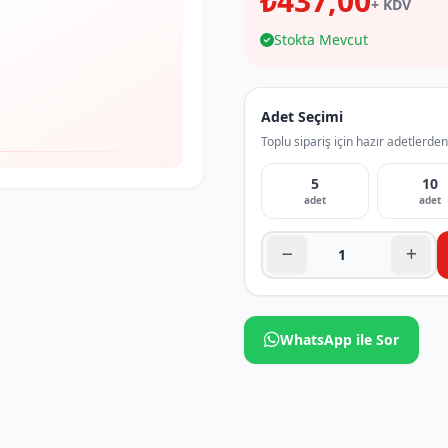
₺437,00
+ KDV
Stokta Mevcut
Adet Seçimi
Toplu sipariş için hazır adetlerden
5
10
adet
adet
WhatsApp ile Sor