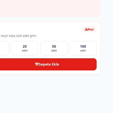
Bayi
 seçin veya özel adet girin.
25
50
100
adet
adet
adet
Sepete Ekle