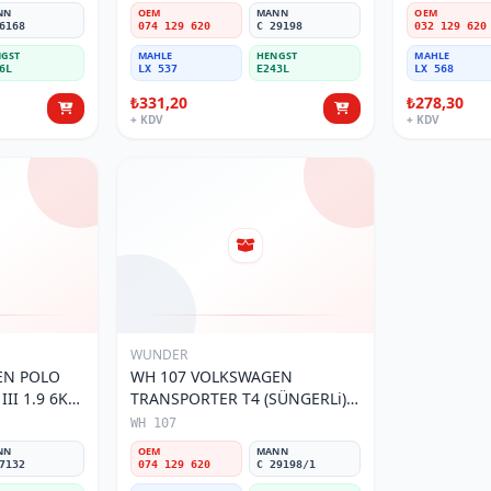
NN
OEM
MANN
OEM
6168
074 129 620
C 29198
032 129 620
GST
MAHLE
HENGST
MAHLE
6L
LX 537
E243L
LX 568
₺331,20
₺278,30
+ KDV
+ KDV
WUNDER
EN POLO
WH 107 VOLKSWAGEN
 1.9 6K0
TRANSPORTER T4 (SÜNGERLi)
esi
074 129 620 Hava Filtresi
WH 107
NN
OEM
MANN
7132
074 129 620
C 29198/1