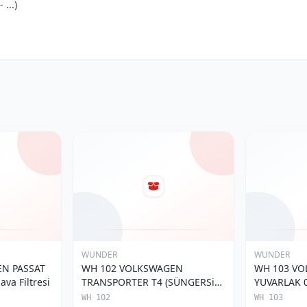
...)
WUNDER
WUNDER
N PASSAT
WH 102 VOLKSWAGEN
WH 103 V
va Filtresi
TRANSPORTER T4 (SÜNGERSiZ)
YUVARLAK 0
074 129 620 Hava Filtresi
Filtresi
WH 102
WH 103