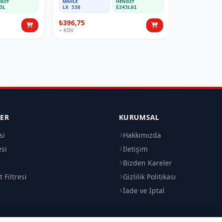
GST
MAHLE
HENGST
3L
LX 538
E243L01
₺396,75
+ KDV
LER
KURUMSAL
si
Hakkımızda
esi
İletişim
i
Bizden Kareler
 Filtresi
Gizlilik Politikası
İade ve İptal