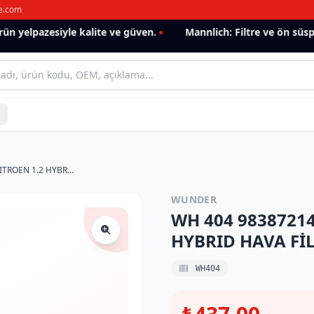
e.com
 yelpazesiyle kalite ve güven.
Mannlich: Filtre ve ön süspan
WH 404 9838721480 OPEL-PEUGOT-CITROEN 1.2 HYBRID HAVA FİLTRESİ
WUNDER
WH 404 9838721
HYBRID HAVA FİL
WH404