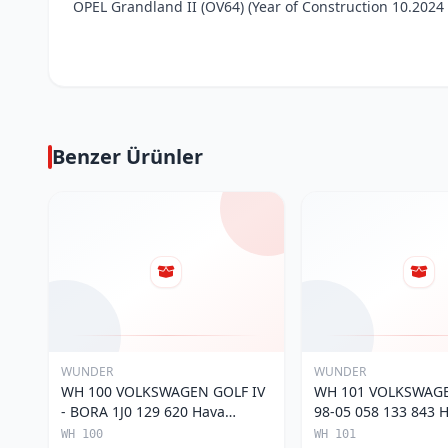
OPEL Grandland II (OV64) (Year of Construction 10.2024 - 
Benzer Ürünler
WUNDER
WUNDER
WH 100 VOLKSWAGEN GOLF IV
WH 101 VOLKSWAGE
- BORA 1J0 129 620 Hava
98-05 058 133 843 Ha
Filtresi
WH 100
WH 101