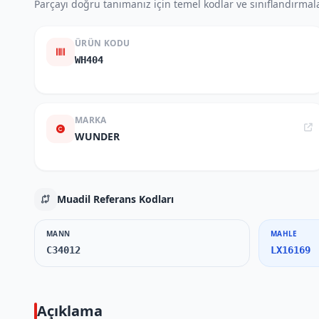
Parçayı doğru tanımanız için temel kodlar ve sınıflandırmala
ÜRÜN KODU
WH404
MARKA
WUNDER
Muadil Referans Kodları
MANN
MAHLE
C34012
LX16169
Açıklama