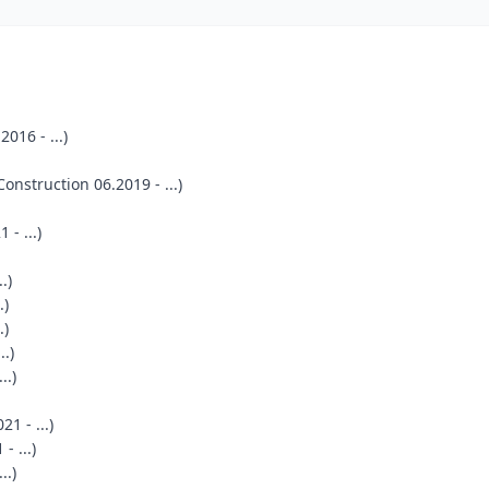
016 - ...)
onstruction 06.2019 - ...)
- ...)
.)
.)
.)
.)
..)
1 - ...)
- ...)
..)