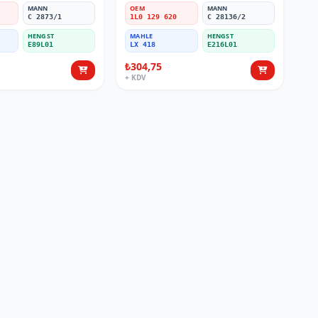
MANN
OEM
MANN
C 2873/1
1L0 129 620
C 28136/2
HENGST
MAHLE
HENGST
E89L01
LX 418
E216L01
₺304,75
+ KDV