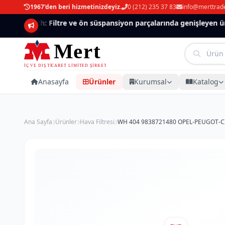
1967'den beri hizmetinizdeyiz.
0 (212) 235 37 83
info@merttrad
Mannlich: Filtre ve ön süspansiyon parçalarında genişleyen ürün
Anasayfa
Ürünler
Kurumsal
Katalog
Ana Sayfa
Ürünler
Hava Filtresi