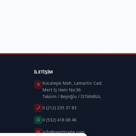
İLETIŞIM
Kocatepe Mah. Lamartin Cad.
Mert İş Hanı No:36
Taksim / Beyoğlu / İSTANBUL
0 (212) 235 37 83
0 (532) 418 08 46
info@merttrade.com