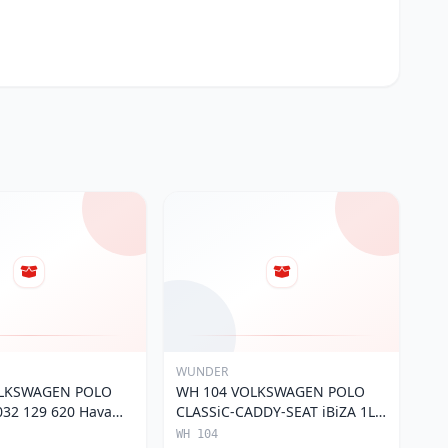
WUNDER
OLKSWAGEN POLO
WH 104 VOLKSWAGEN POLO
32 129 620 Hava
CLASSiC-CADDY-SEAT iBiZA 1L0
129 620 Hava Filtresi
WH 104