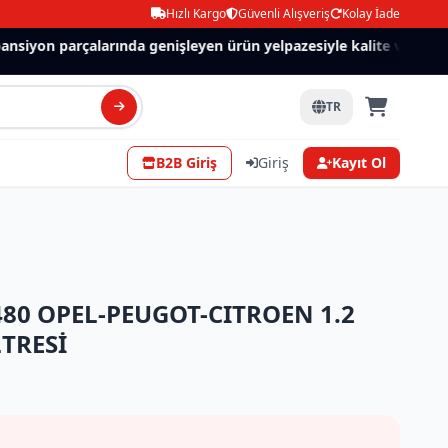
Hızlı Kargo
Güvenli Alışveriş
Kolay İade
siyon parçalarında genişleyen ürün yelpazesiyle kalite ve güven.
TR
B2B Giriş
Giriş
Kayıt Ol
480 OPEL-PEUGOT-CITROEN 1.2
TRESİ