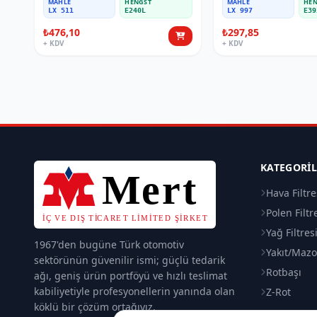
MAHLE
HENGST
MAHLE
HEN
LX 511
E240L
LX 997
E39
₺476,10
₺297,85
+ KDV
+ KDV
KATEGORI
Hava Filtre
Polen Filtr
Yağ Filtres
1967'den bugüne Türk otomotiv
Yakıt/Mazot
sektörünün güvenilir ismi; güçlü tedarik
Rotbaşı
ağı, geniş ürün portföyü ve hızlı teslimat
kabiliyetiyle profesyonellerin yanında olan
Z-Rot
köklü bir çözüm ortağıyız.