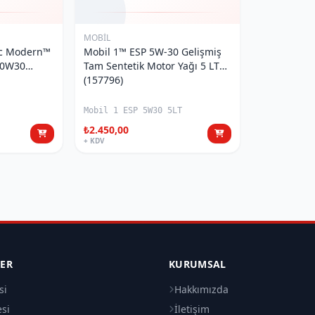
MOBİL
ac Modern™
Mobil 1™ ESP 5W-30 Gelişmiş
 0W30
Tam Sentetik Motor Yağı 5 LT
(157796)
Mobil 1 ESP 5W30 5LT
₺2.450,00
+ KDV
LER
KURUMSAL
si
Hakkımızda
esi
İletişim