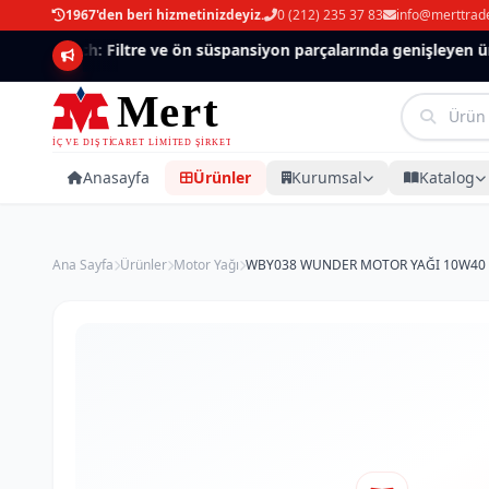
1967'den beri hizmetinizdeyiz.
0 (212) 235 37 83
info@merttrad
Mannlich: Filtre ve ön süspansiyon parçalarında genişleyen ürü
Anasayfa
Ürünler
Kurumsal
Katalog
Ana Sayfa
Ürünler
Motor Yağı
WBY038 WUNDER MOTOR YAĞI 10W40 