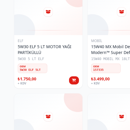
ELF
MOBİL
5W30 ELF 5 LT MOTOR YAĞI
15W40 MX Mobil De
PARTİKÜLLÜ
Modern™ Super Def
18LT TENEKE MOTO
5W30 5 LT ELF
15W40 MOBIL MX 18LT
(157335)
OEM
OEM
5W30 ELF 5LT
157335
₺1.750,00
₺3.499,00
+ KDV
+ KDV