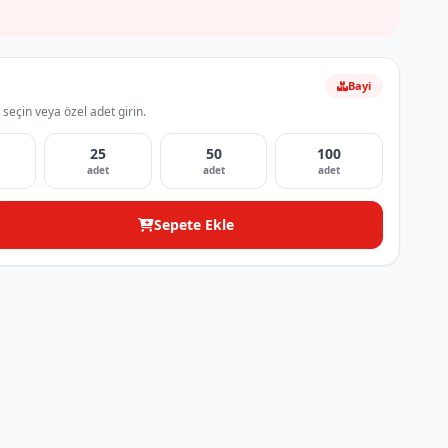
Bayi
 seçin veya özel adet girin.
25
50
100
adet
adet
adet
Sepete Ekle