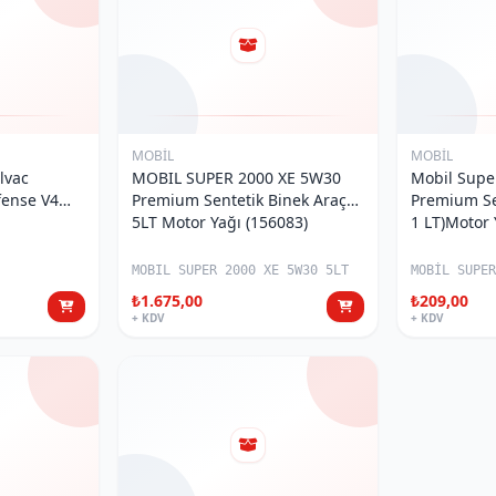
MOBİL
MOBİL
lvac
MOBIL SUPER 2000 XE 5W30
Mobil Supe
ense V4
Premium Sentetik Binek Araç
Premium Se
R YAĞI
5LT Motor Yağı (156083)
1 LT)Motor 
MOBIL SUPER 2000 XE 5W30 5LT
MOBİL SUPE
₺1.675,00
₺209,00
+ KDV
+ KDV