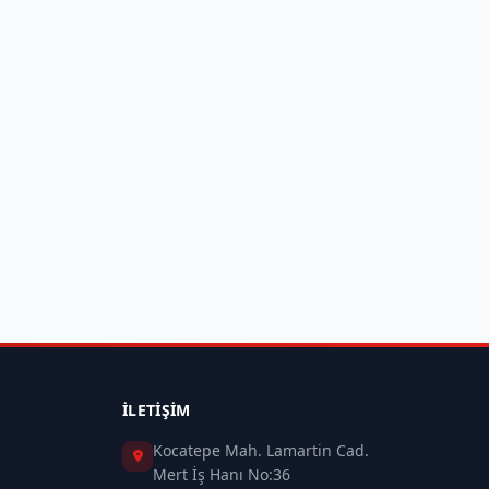
İLETIŞIM
Kocatepe Mah. Lamartin Cad.
Mert İş Hanı No:36