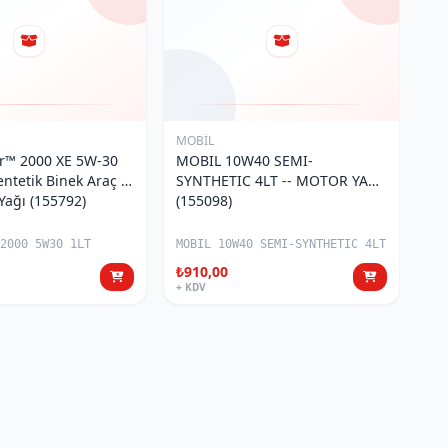
MOBİL
r™ 2000 XE 5W-30
MOBIL 10W40 SEMI-
ntetik Binek Araç (
SYNTHETIC 4LT -- MOTOR YAĞI
Yağı (155792)
(155098)
R2000 5W30 1LT
MOBIL 10W40 SEMI-SYNTHETIC 4LT
₺910,00
+ KDV