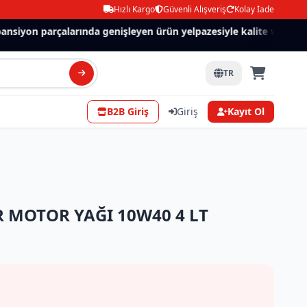
Hızlı Kargo
Güvenli Alışveriş
Kolay İade
nsiyon parçalarında genişleyen ürün yelpazesiyle kalite ve güven
TR
B2B Giriş
Giriş
Kayıt Ol
MOTOR YAĞI 10W40 4 LT