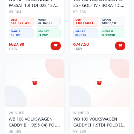
PASSAT 1.9 TDI 028 127
35 - GOLF IV - BORA TDI
435 Yakıt/Mazot Filtresi
1J0 127 401 Yakıt/Mazot
WB 104
WB 106
Filtresi
OEM
MANN
OEM
MANN
028 127 435
WK 845/1
1J0127401A/2D0127399/1J0127399A
WK853/3X
MAHLE
HENGST
MAHLE
HENGST
KC 69
H119WK
KL147D
H70WK08
₺627,90
₺747,50
+ KDV
+ KDV
WUNDER
WUNDER
WB 108 VOLKSWAGEN
WB 109 VOLKSWAGEN
CADDY II 1.9(95-04)-POLO
CADDY II 1.9TDI-POLO III
III 1.9TDI 6N0 127 401 C
1.9TDI 6K0 127 401 G
WB 108
WB 109