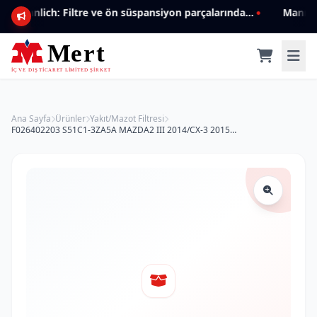
Mannlich: Filtre ve ön süspansiyon parçalarında genişleyen ürün yelpazesiyle kalite ve güven.
Ana Sayfa
Ürünler
Yakıt/Mazot Filtresi
F026402203 S51C1-3ZA5A MAZDA2 III 2014/CX-3 2015 MAZOT FİLTRESİ