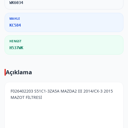
WK6034
MAHLE
KC584
HENGST
H537WK
Açıklama
F026402203 S51C1-3ZA5A MAZDA2 III 2014/CX-3 2015
MAZOT FİLTRESİ