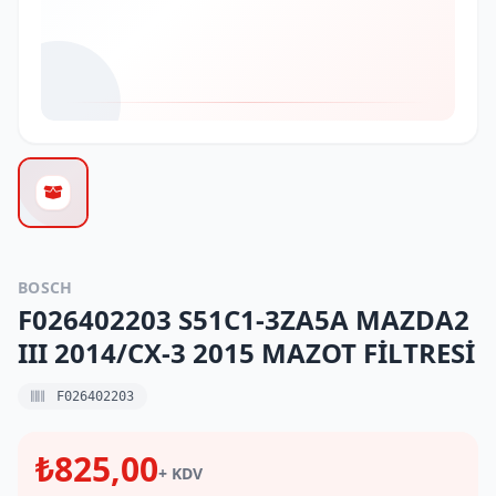
BOSCH
F026402203 S51C1-3ZA5A MAZDA2
III 2014/CX-3 2015 MAZOT FİLTRESİ
F026402203
₺825,00
+ KDV