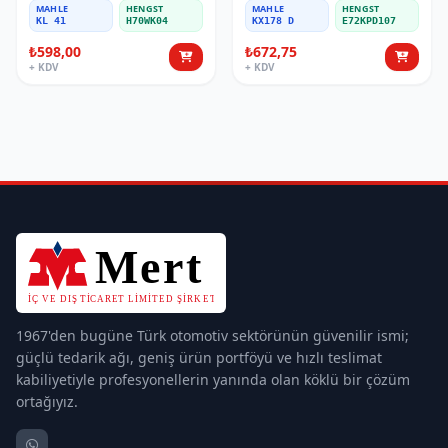
MAHLE
HENGST
MAHLE
HENGST
KL 41
H70WK04
KX178 D
E72KPD107
₺598,00
₺672,75
+ KDV
+ KDV
1967'den bugüne Türk otomotiv sektörünün güvenilir ismi;
güçlü tedarik ağı, geniş ürün portföyü ve hızlı teslimat
kabiliyetiyle profesyonellerin yanında olan köklü bir çözüm
ortağıyız.