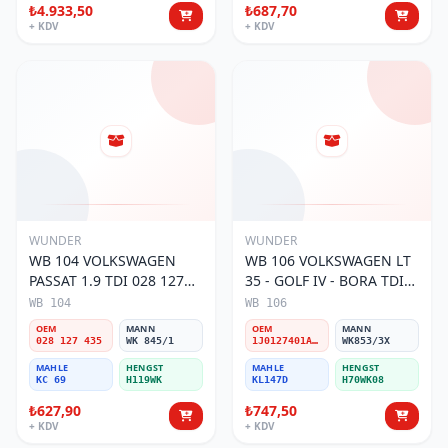
₺4.933,50
₺687,70
+ KDV
+ KDV
WUNDER
WUNDER
WB 104 VOLKSWAGEN
WB 106 VOLKSWAGEN LT
PASSAT 1.9 TDI 028 127
35 - GOLF IV - BORA TDI
435 Yakıt/Mazot Filtresi
1J0 127 401 Yakıt/Mazot
WB 104
WB 106
Filtresi
OEM
MANN
OEM
MANN
028 127 435
WK 845/1
1J0127401A/2D0127399/1J0127399A
WK853/3X
MAHLE
HENGST
MAHLE
HENGST
KC 69
H119WK
KL147D
H70WK08
₺627,90
₺747,50
+ KDV
+ KDV