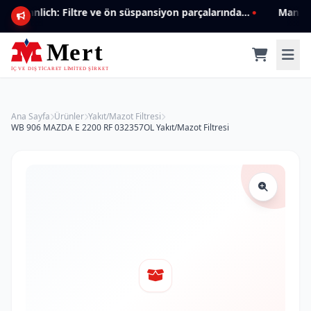
Mannlich: Filtre ve ön süspansiyon parçalarında genişleyen ürün yelpazesiyle kalite ve güven.
Ana Sayfa
Ürünler
Yakıt/Mazot Filtresi
WB 906 MAZDA E 2200 RF 032357OL Yakıt/Mazot Filtresi