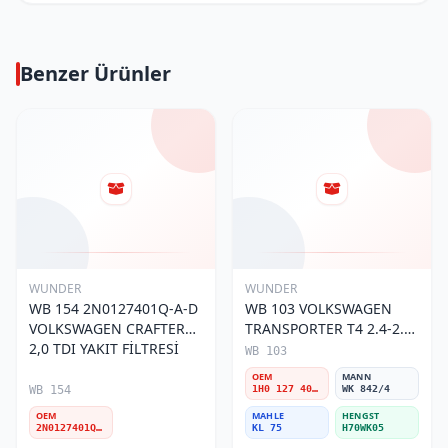
Benzer Ürünler
WUNDER
WUNDER
WB 154 2N0127401Q-A-D
WB 103 VOLKSWAGEN
VOLKSWAGEN CRAFTER
TRANSPORTER T4 2.4-2.5
2,0 TDI YAKIT FİLTRESİ
MOTOR- CADDY E.M 1H0
WB 103
127 401 C Yakıt/Mazot
OEM
MANN
Filtresi
WB 154
1H0 127 401 C
WK 842/4
OEM
MAHLE
HENGST
2N0127401Q-A-D
KL 75
H70WK05