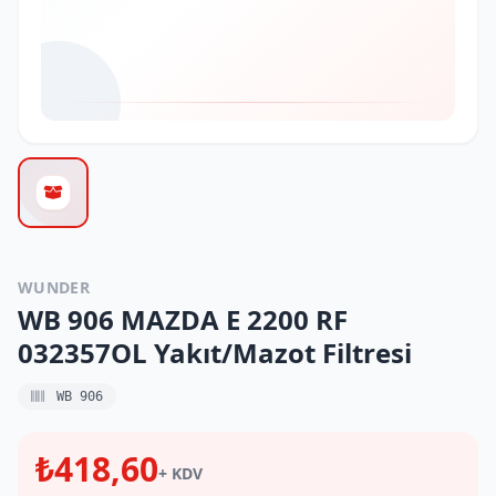
WUNDER
WB 906 MAZDA E 2200 RF
032357OL Yakıt/Mazot Filtresi
WB 906
₺418,60
+ KDV