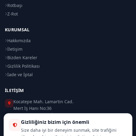
Rotbaşı
Z-Rot
KURUMSAL
Hakkımızda
İletişim
Bizden Kareler
Gizlilik Politikası
İade ve İptal
İLETIŞIM
Kocatepe Mah. Lamartin Cad.
Mert İş Hanı No:36
Taksim / Beyoğlu / İSTANBUL
Gizliliğiniz bizim için önemli
0 (212) 235 37 83
Size daha iyi bir deneyim sunmak, site trafiğini