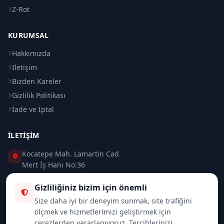
Z-Rot
KURUMSAL
Hakkımızda
İletişim
Bizden Kareler
Gizlilik Politikası
İade ve İptal
İLETIŞIM
Kocatepe Mah. Lamartin Cad.
Mert İş Hanı No:36
Taksim / Beyoğlu / İSTANBUL
Gizliliğiniz bizim için önemli
0 (212) 235 37 83
Size daha iyi bir deneyim sunmak, site trafiğini
ölçmek ve hizmetlerimizi geliştirmek için
0 (532) 418 08 46
çerezlerden yararlanıyoruz. Tercihlerinizi