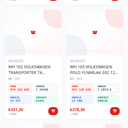
WUNDER
WUNDER
WH 102 VOLKSWAGEN
WH 103 VOLKSWAGEN
TRANSPORTER T4
POLO YUVARLAK 032 129
(SÜNGERSiZ) 074 129 620
620 Hava Filtresi
WH 102
WH 103
Hava Filtresi
OEM
MANN
OEM
MANN
074 129 620
C 29198
032 129 620
C 2873/1
MAHLE
HENGST
MAHLE
HENGST
LX 537
E243L
LX 568
E89L01
₺331,20
₺278,30
+ KDV
+ KDV