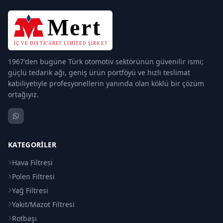
1967'den bugüne Türk otomotiv sektörünün güvenilir ismi;
güçlü tedarik ağı, geniş ürün portföyü ve hızlı teslimat
kabiliyetiyle profesyonellerin yanında olan köklü bir çözüm
ortağıyız.
KATEGORILER
Hava Filtresi
Polen Filtresi
Yağ Filtresi
Yakıt/Mazot Filtresi
Rotbaşı