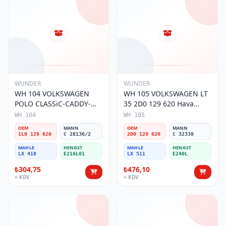
WUNDER
WUNDER
WH 104 VOLKSWAGEN
WH 105 VOLKSWAGEN LT
POLO CLASSiC-CADDY-
35 2D0 129 620 Hava
SEAT iBiZA 1L0 129 620
Filtresi
WH 104
WH 105
Hava Filtresi
OEM
MANN
OEM
MANN
1L0 129 620
C 28136/2
2D0 129 620
C 32338
MAHLE
HENGST
MAHLE
HENGST
LX 418
E216L01
LX 511
E240L
₺304,75
₺476,10
+ KDV
+ KDV