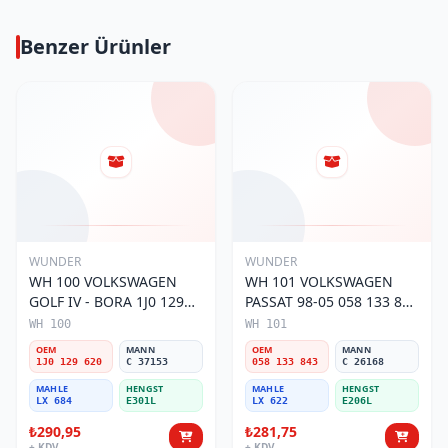
Benzer Ürünler
WUNDER
WUNDER
WH 100 VOLKSWAGEN
WH 101 VOLKSWAGEN
GOLF IV - BORA 1J0 129
PASSAT 98-05 058 133 843
620 Hava Filtresi
Hava Filtresi
WH 100
WH 101
OEM
MANN
OEM
MANN
1J0 129 620
C 37153
058 133 843
C 26168
MAHLE
HENGST
MAHLE
HENGST
LX 684
E301L
LX 622
E206L
₺290,95
₺281,75
+ KDV
+ KDV