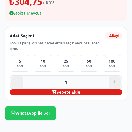
₺304,75
+ KDV
Stokta Mevcut
Adet Seçimi
Bayi
Toplu sipariş için hazır adetlerden seçin veya özel adet
girin.
5
10
25
50
100
adet
adet
adet
adet
adet
Sepete Ekle
WhatsApp ile Sor