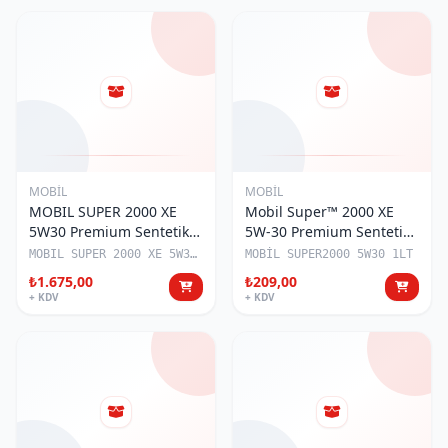
MOBİL
MOBİL
MOBIL SUPER 2000 XE
Mobil Super™ 2000 XE
5W30 Premium Sentetik
5W-30 Premium Sentetik
Binek Araç 5LT Motor Yağı
Binek Araç ( 1 LT)Motor
MOBIL SUPER 2000 XE 5W30 5LT
MOBİL SUPER2000 5W30 1LT
(156083)
Yağı (155792)
₺1.675,00
₺209,00
+ KDV
+ KDV