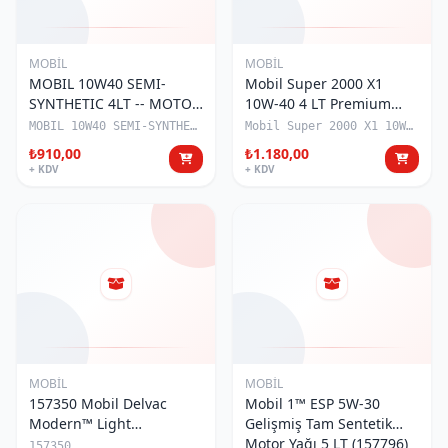
MOBİL
MOBİL
MOBIL 10W40 SEMI-
Mobil Super 2000 X1
SYNTHETIC 4LT -- MOTOR
10W-40 4 LT Premium
YAĞI (155098)
Yarı Sentetik Binek Araç
MOBIL 10W40 SEMI-SYNTHETIC 4LT
Mobil Super 2000 X1 10W-40 4 LT
Motor Yağı (150548)
₺910,00
₺1.180,00
+ KDV
+ KDV
MOBİL
MOBİL
157350 Mobil Delvac
Mobil 1™ ESP 5W-30
Modern™ Light
Gelişmiş Tam Sentetik
Commercial F 0W30
Motor Yağı 5 LT (157796)
157350