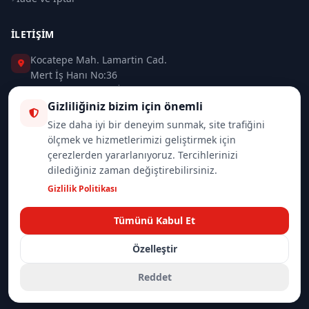
İLETIŞIM
Kocatepe Mah. Lamartin Cad.
Mert İş Hanı No:36
Taksim / Beyoğlu / İSTANBUL
Gizliliğiniz bizim için önemli
0 (212) 235 37 83
Size daha iyi bir deneyim sunmak, site trafiğini
ölçmek ve hizmetlerimizi geliştirmek için
0 (532) 418 08 46
çerezlerden yararlanıyoruz. Tercihlerinizi
dilediğiniz zaman değiştirebilirsiniz.
info@merttrade.com
Gizlilik Politikası
İletişim Sayfası
Tümünü Kabul Et
Özelleştir
© 2026
Mannlich | MertTrade.com
— Tüm hakları saklıdır.
Gizlilik
İade Politikası
Reddet