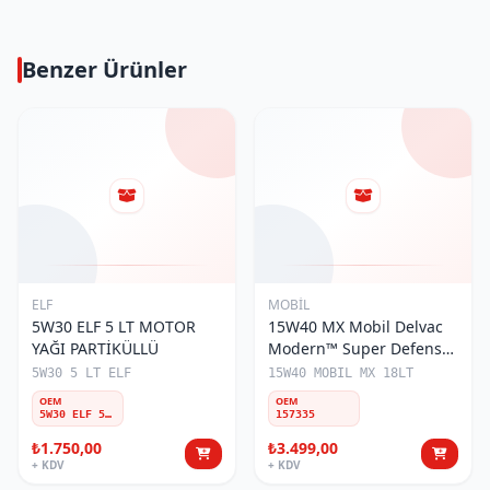
Benzer Ürünler
ELF
MOBİL
5W30 ELF 5 LT MOTOR
15W40 MX Mobil Delvac
YAĞI PARTİKÜLLÜ
Modern™ Super Defense
V4 18LT TENEKE MOTOR
5W30 5 LT ELF
15W40 MOBIL MX 18LT
YAĞI (157335)
OEM
OEM
5W30 ELF 5LT
157335
₺1.750,00
₺3.499,00
+ KDV
+ KDV