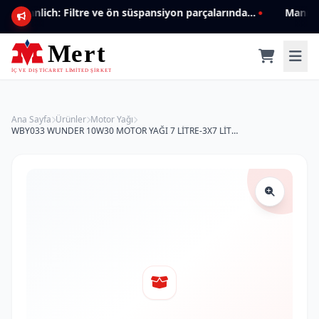
Mannlich: Filtre ve ön süspansiyon parçalarında genişleyen ürün yelpazesiyle kalite ve güven.
Ana Sayfa
Ürünler
Motor Yağı
WBY033 WUNDER 10W30 MOTOR YAĞI 7 LİTRE-3X7 LİTRE