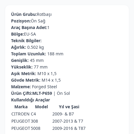
Ürün Grubu:
Rotbaşı
Pozisyon:
Ön Sağ
Araç Başına Adet:
1
Bölge:
EU-SA
Teknik Bilgiler:
Ağırlık:
0.502 kg
Toplam Uzunluk:
188 mm
Genişlik:
45 mm
Yükseklik:
77 mm
Aşık Metrik:
M10 x 1,5
Gövde Metrik:
M14 x 1,5
Malzeme:
Forged Steel
Ürün Çifti:MLT-P659
| Ön Sol
Kullanıldığı Araçlar
Marka
Model
Yıl ve Şasi
CITROEN
C4
2009- & B7
PEUGEOT
308
2007-2013 & T7
PEUGEOT
5008
2009-2016 & T87