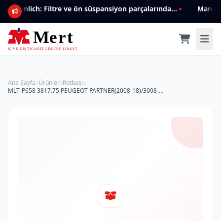
Mannlich: Filtre ve ön süspansiyon parçalarında genişleyen ürün yelpazesiyle kalite ve güven.
Ana Sayfa
Ürünler
Rotbaşı
MLT-P658 3817.75 PEUGEOT PARTNER(2008-18)/3008-5008 (2009-16)/CITROEN C4(2009-)/BERLINGO(2008-18) ÖN ROTBAŞI SAĞ