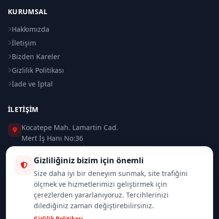
KURUMSAL
Hakkımızda
İletişim
Bizden Kareler
Gizlilik Politikası
İade ve İptal
İLETIŞIM
Kocatepe Mah. Lamartin Cad.
Mert İş Hanı No:36
Taksim / Beyoğlu / İSTANBUL
Gizliliğiniz bizim için önemli
0 (212) 235 37 83
Size daha iyi bir deneyim sunmak, site trafiğini
ölçmek ve hizmetlerimizi geliştirmek için
0 (532) 418 08 46
çerezlerden yararlanıyoruz. Tercihlerinizi
dilediğiniz zaman değiştirebilirsiniz.
info@merttrade.com
Gizlilik Politikası