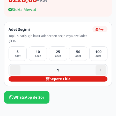
+ KDV
Stokta Mevcut
Adet Seçimi
Bayi
Toplu sipariş için hazır adetlerden seçin veya özel adet
girin.
5
10
25
50
100
adet
adet
adet
adet
adet
Sepete Ekle
WhatsApp ile Sor