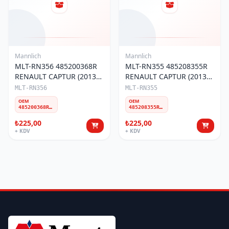
Mannlich
Mannlich
MLT-RN356 485200368R
MLT-RN355 485208355R
RENAULT CAPTUR (2013-
RENAULT CAPTUR (2013-
20)/CLIO IV(2012-19)
20)/CLIO IV(2012-19)
MLT-RN356
MLT-RN355
ROTBAŞI SOL
ROTBAŞI SAĞ
OEM
OEM
485200368R 8660005250
485208355R 8660005235
₺225,00
₺225,00
+ KDV
+ KDV