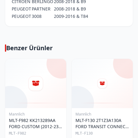
CITROEN
BERLINGO
2008-2018 & B9
PEUGEOT
PARTNER
2008-2018 & B9
PEUGEOT
3008
2009-2016 & T84
Benzer Ürünler
Mannlich
Mannlich
MLT-F982 KK213289AA
MLT-F130 2T1Z3A130A
FORD CUSTOM (2012-23)
FORD TRANSIT CONNECT
ÖN ROTBAŞI
(2002-13) ÖN ROTBAŞI
MLT-F982
MLT-F130