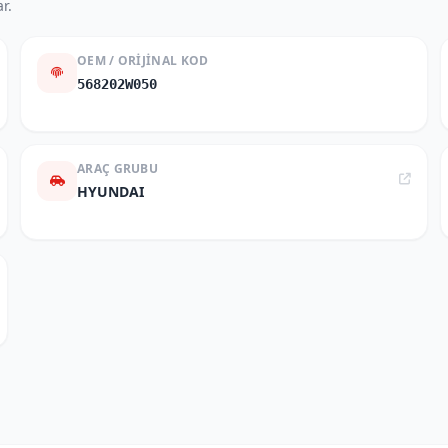
r.
OEM / ORIJINAL KOD
568202W050
ARAÇ GRUBU
HYUNDAI