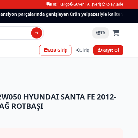
Hızlı Kargo
Güvenli Alışveriş
Kolay İade
siyon parçalarında genişleyen ürün yelpazesiyle kalite ve güven.
TR
B2B Giriş
Giriş
Kayıt Ol
2W050 HYUNDAI SANTA FE 2012-
SAĞ ROTBAŞI