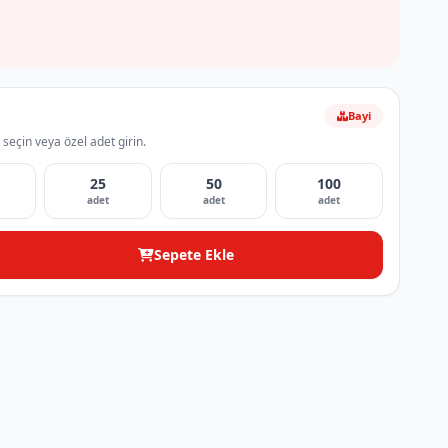
Bayi
 seçin veya özel adet girin.
25
50
100
adet
adet
adet
Sepete Ekle