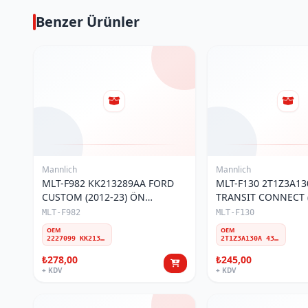
Benzer Ürünler
Mannlich
Mannlich
MLT-F982 KK213289AA FORD
MLT-F130 2T1Z3A1
CUSTOM (2012-23) ÖN
TRANSIT CONNECT (
ROTBAŞI
ÖN ROTBAŞI
MLT-F982
MLT-F130
OEM
OEM
2227099 KK213289AA KK263289AA 2360730
2T1Z3A130A 4381840 W12T143289AA 2T143289AA
₺278,00
₺245,00
+ KDV
+ KDV