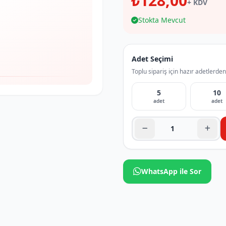
₺128,00
+ KDV
Stokta Mevcut
Adet Seçimi
Toplu sipariş için hazır adetlerden
5
10
adet
adet
WhatsApp ile Sor