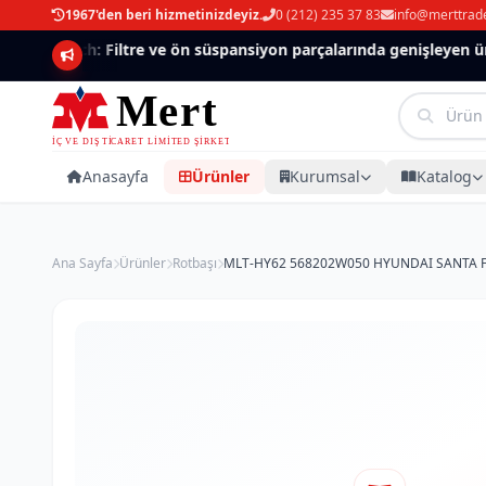
1967'den beri hizmetinizdeyiz.
0 (212) 235 37 83
info@merttrad
Mannlich: Filtre ve ön süspansiyon parçalarında genişleyen ürün
Anasayfa
Ürünler
Kurumsal
Katalog
Ana Sayfa
Ürünler
Rotbaşı