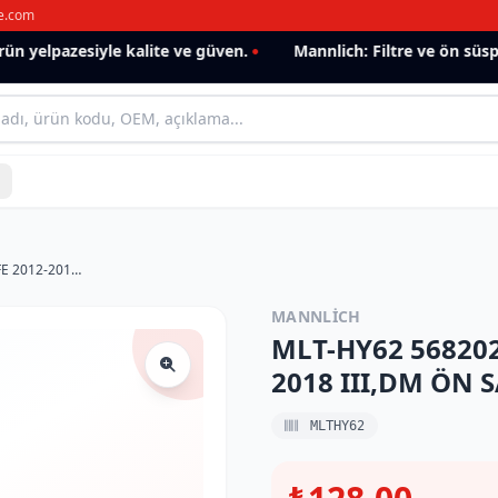
e.com
 yelpazesiyle kalite ve güven.
Mannlich: Filtre ve ön süspan
MLT-HY62 568202W050 HYUNDAI SANTA FE 2012-2018 III,DM ÖN SAĞ ROTBAŞI
MANNLICH
MLT-HY62 56820
2018 III,DM ÖN 
MLTHY62