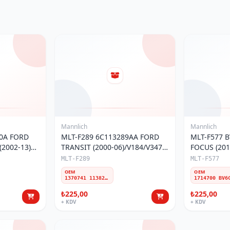
Mannlich
Mannlich
30A FORD
MLT-F289 6C113289AA FORD
MLT-F577 
2002-13)
TRANSIT (2000-06)/V184/V347
FOCUS (201
ÖN ROTBAŞI
19)/TRANSI
MLT-F289
MLT-F577
23) ÖN RO
OEM
OEM
1370741 1138275 1490759 1736669 1743642 2470347 4047091 6C113289AA 6C113289AB 6C113289AC 6C1J3289AA BK213289AA ME6C113289AC YC153289AA YC1J3289AA YC1B3289AA VTR1033
₺225,00
₺225,00
+ KDV
+ KDV