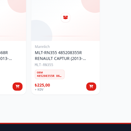
Mannlich
368R
MLT-RN355 485208355R
013-
RENAULT CAPTUR (2013-
9) ROTBAŞI
20)/CLIO IV(2012-19) ROTBAŞI
MLT-RN355
SAĞ
OEM
485208355R 8660005235
₺225,00
+ KDV