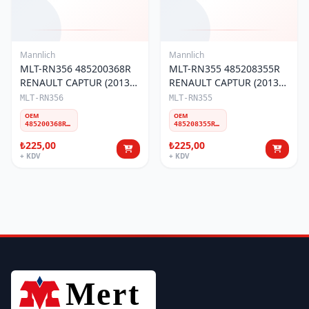
Mannlich
Mannlich
MLT-RN356 485200368R
MLT-RN355 485208355R
RENAULT CAPTUR (2013-
RENAULT CAPTUR (2013-
20)/CLIO IV(2012-19)
20)/CLIO IV(2012-19)
MLT-RN356
MLT-RN355
ROTBAŞI SOL
ROTBAŞI SAĞ
OEM
OEM
485200368R 8660005250
485208355R 8660005235
₺225,00
₺225,00
+ KDV
+ KDV