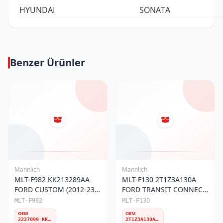
HYUNDAI
SONATA
Benzer Ürünler
Mannlich
Mannlich
MLT-F982 KK213289AA
MLT-F130 2T1Z3A130A
FORD CUSTOM (2012-23)
FORD TRANSIT CONNECT
ÖN ROTBAŞI
(2002-13) ÖN ROTBAŞI
MLT-F982
MLT-F130
OEM
OEM
2227099 KK213289AA KK263289AA 2360730
2T1Z3A130A 4381840 W12T143289AA 2T143289AA