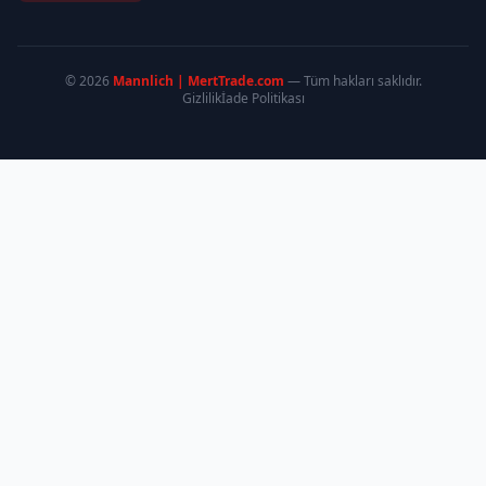
© 2026
Mannlich | MertTrade.com
— Tüm hakları saklıdır.
Gizlilik
İade Politikası