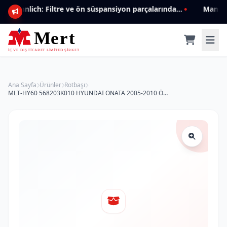
Mannlich: Filtre ve ön süspansiyon parçalarında genişleyen ürün yelpazesiyle kalite ve güven.
Ana Sayfa
Ürünler
Rotbaşı
MLT-HY60 568203K010 HYUNDAI ONATA 2005-2010 ÖN SAĞ ROTBAŞI