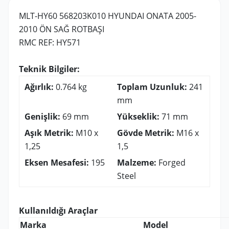
MLT-HY60 568203K010 HYUNDAI ONATA 2005-
2010 ÖN SAĞ ROTBAŞI
RMC REF: HY571
Teknik Bilgiler:
Ağırlık:
0.764 kg
Toplam Uzunluk:
241
mm
Genişlik:
69 mm
Yükseklik:
71 mm
Aşık Metrik:
M10 x
Gövde Metrik:
M16 x
1,25
1,5
Eksen Mesafesi:
195
Malzeme:
Forged
Steel
Kullanıldığı Araçlar
Marka
Model