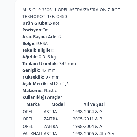
MLS-O19 350611 OPEL ASTRA/ZAFIRA ÖN Z-ROT
TEKNOROT REF: O450
Ürün Grubu:
Z-Rot
Pozisyon:
Ön
Araç Başına Adet:
2
Bölge:
EU-SA
Teknik Bilgiler:
Ağırlık:
0.316 kg
Toplam Uzunluk:
342 mm
Genişlik:
42 mm
Yükseklik:
97 mm
Aşık Metrik:
M12 x 1,5
Malzeme:
Plastic
Kullanıldığı Araçlar
Marka
Model
Yıl ve Şasi
OPEL
ASTRA
1998-2004 & G
OPEL
ZAFIRA
2005-2011 & B
OPEL
ZAFIRA
1998-2004 & A
VAUXHALL
ASTRA
1998-2006 & 4th Gen