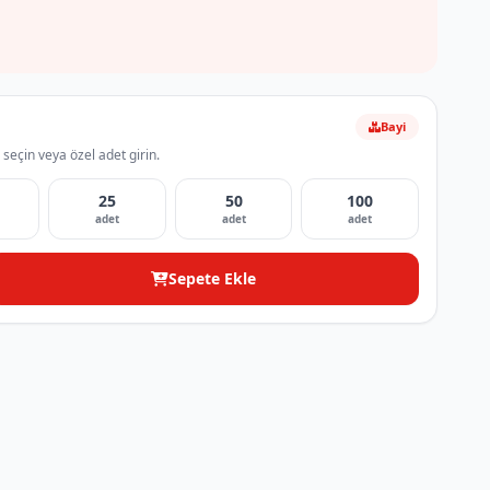
Bayi
 seçin veya özel adet girin.
25
50
100
adet
adet
adet
Sepete Ekle