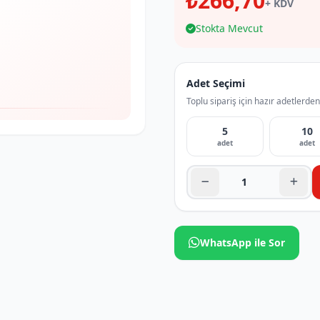
₺266,70
+ KDV
Stokta Mevcut
Adet Seçimi
Toplu sipariş için hazır adetlerden
5
10
adet
adet
WhatsApp ile Sor