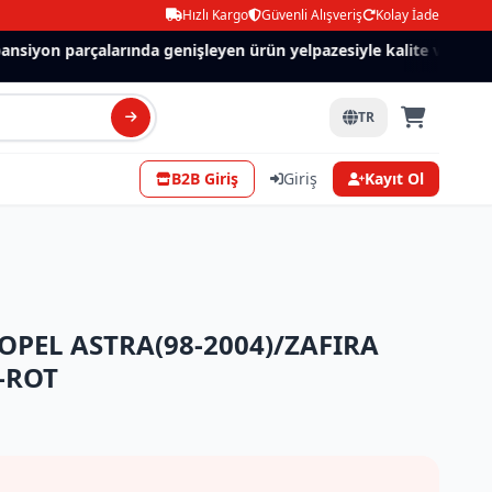
Hızlı Kargo
Güvenli Alışveriş
Kolay İade
siyon parçalarında genişleyen ürün yelpazesiyle kalite ve güven.
TR
B2B Giriş
Giriş
Kayıt Ol
OPEL ASTRA(98-2004)/ZAFIRA
Z-ROT