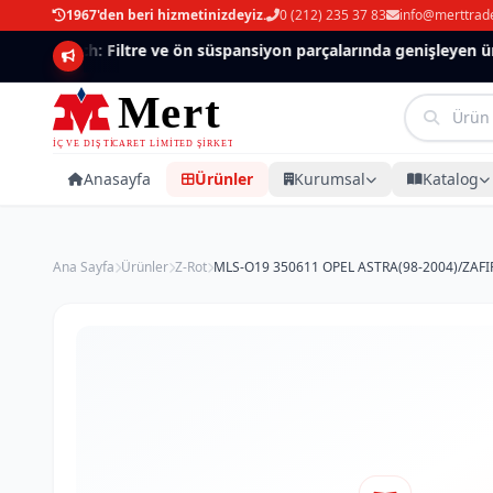
1967'den beri hizmetinizdeyiz.
0 (212) 235 37 83
info@merttrad
Mannlich: Filtre ve ön süspansiyon parçalarında genişleyen ürün
Anasayfa
Ürünler
Kurumsal
Katalog
Ana Sayfa
Ürünler
Z-Rot