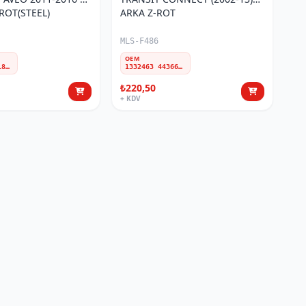
ROT(STEEL)
ARKA Z-ROT
MLS-F486
OEM
42342547 95182126 95299172 95941670 95982930
1332463 4436609 W12T145C486AD 2T1Z5C486A 2T145C486AG 2T145C486AE 4367076 2T145C486AC 4548398 2T145C486AD 2T145C486AB 2T145C486AF 4414780 4420546
₺220,50
+ KDV