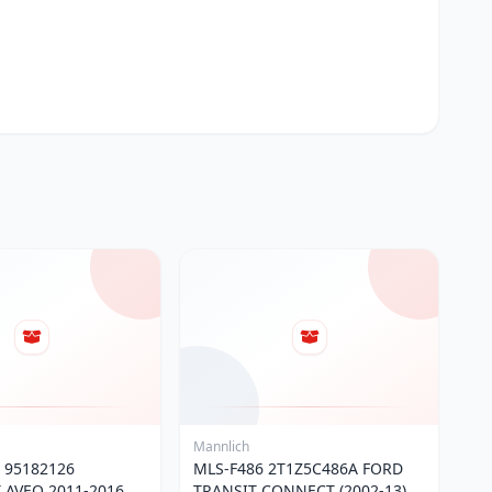
Mannlich
 95182126
MLS-F486 2T1Z5C486A FORD
 AVEO 2011-2016 &
TRANSIT CONNECT (2002-13)