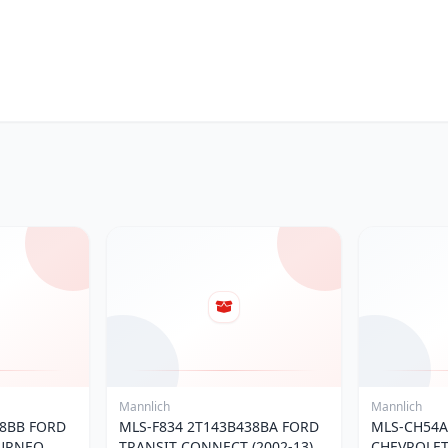
Mannlich
Mannlich
38BB FORD
MLS-F834 2T143B438BA FORD
MLS-CH54A
OURNEO
TRANSIT CONNECT (2002-13)
CHEVROLET