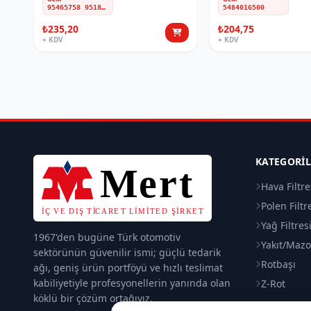
95465758 95182126 95299172 95941670 95982930
548401G500
₺235,20
₺204,75
+ KDV
+ KDV
KATEGORI
Hava Filtre
Polen Filtr
Yağ Filtres
1967'den bugüne Türk otomotiv
Yakıt/Mazot
sektörünün güvenilir ismi; güçlü tedarik
Rotbaşı
ağı, geniş ürün portföyü ve hızlı teslimat
kabiliyetiyle profesyonellerin yanında olan
Z-Rot
köklü bir çözüm ortağıyız.