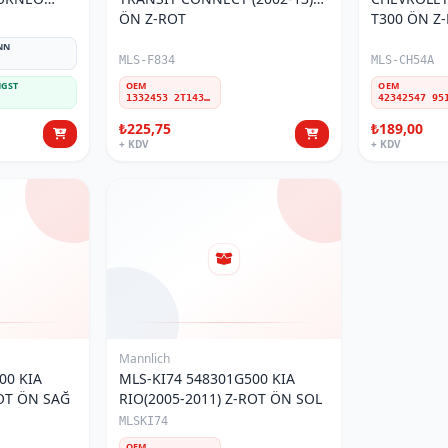
 Z-ROT
ÖN Z-ROT
T300 ÖN Z-
NN
MLS-F834
MLS-CH54A
GST
OEM
OEM
1332453 2T143B438BA 4367012 2T143B438BB 1525372 7T163B438AA W12T143B438BA
₺225,75
₺189,00
+ KDV
+ KDV
Mannlich
00 KIA
MLS-KI74 548301G500 KIA
ROT ÖN SAĞ
RIO(2005-2011) Z-ROT ÖN SOL
MLSKI74
OEM