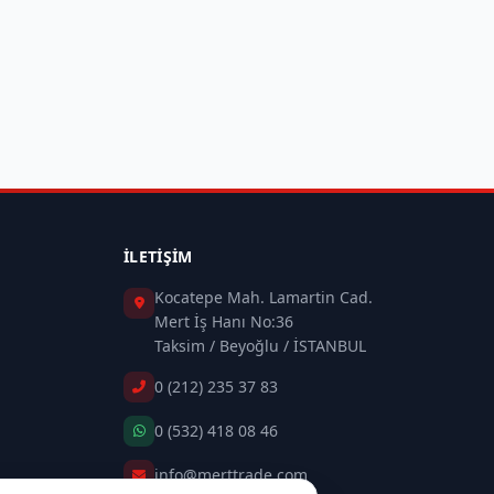
İLETIŞIM
Kocatepe Mah. Lamartin Cad.
Mert İş Hanı No:36
Taksim / Beyoğlu / İSTANBUL
0 (212) 235 37 83
0 (532) 418 08 46
info@merttrade.com