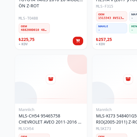
ÖN Z-ROT
COURIER(2023-) ÖN
MLS-F315
OEM
MA
MLS-TO488
1513343 8V513B438BB 8V513B438BA 2209742 1745924 8V5Z5K484B 8V513B438BD 2069658 1905043 1790310 1905043 CN153B438AB
-
OEM
MAHLE
HEN
488200D010 4882052030 4882052070 488200D080 488200D020 4882052040 4882052030M 488200D030
-
-
₺225,75
₺257,25
+ KDV
+ KDV
Mannlich
Mannlich
MLS-CH54 95465758
MLS-KI73 548401G5
CHEVROLET AVEO 2011-2016 &
RIO(2005-2011) Z-
T300 ÖN Z-ROT(PLASTİK)
MLSCH54
MLSKI73
OEM
OEM