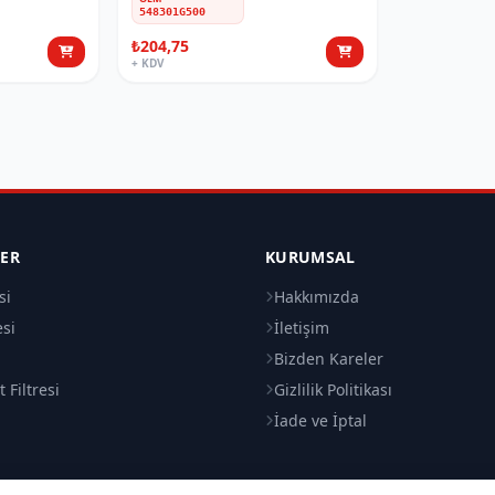
548301G500
₺204,75
+ KDV
LER
KURUMSAL
si
Hakkımızda
esi
İletişim
i
Bizden Kareler
 Filtresi
Gizlilik Politikası
İade ve İptal