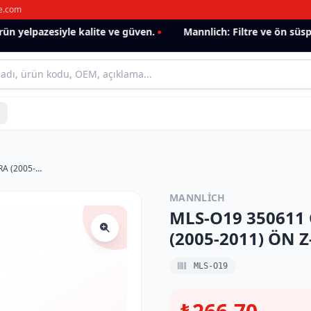
e.com
 yelpazesiyle kalite ve güven.
Mannlich: Filtre ve ön süspan
MLS-O19 350611 OPEL ASTRA(98-2004)/ZAFIRA (2005-2011) ÖN Z-ROT
MANNLICH
MLS-O19 350611 
(2005-2011) ÖN 
MLS-O19