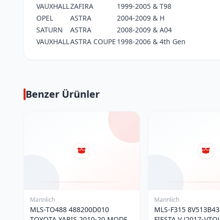
VAUXHALL
ZAFIRA
1999-2005 & T98
OPEL
ASTRA
2004-2009 & H
SATURN
ASTRA
2008-2009 & A04
VAUXHALL
ASTRA COUPE
1998-2006 & 4th Gen
Benzer Ürünler
Mannlich
Mannlich
MLS-TO488 488200D010
MLS-F315 8V513B4
TOYOTA YARIS 2010-20 MODEL
FIESTA V (2017-)/T