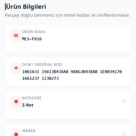
Ürün Bilgileri
Parçayı doğru tanımanız için temel kodlar ve sınıflandırmalar.
ÜRÜN KODU
MLS-F616
OEM / ORIJINAL KOD
1061631 1S613B438AA 98AG3B438AB 1E0034170
1661237 1130273
KATEGORI
Z-Rot
MARKA