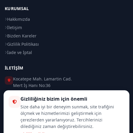
KURUMSAL
Hakkımızda
İletişim
Bizden Kareler
Gizlilik Politikası
İade ve İptal
İLETIŞIM
Kocatepe Mah. Lamartin Cad.
Mert İş Hanı No:36
Taksim / Beyoğlu / İSTANBUL
Gizliliğiniz bizim için önemli
0 (212) 235 37 83
Size daha iyi bir deneyim sunmak, site trafiğini
ölçmek ve hizmetlerimizi geliştirmek için
0 (532) 418 08 46
çerezlerden yararlanıyoruz. Tercihlerinizi
dilediğiniz zaman değiştirebilirsiniz.
info@merttrade.com