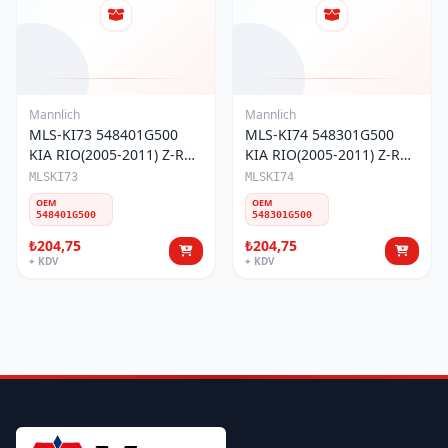
Mannlich
Mannlich
MLS-KI73 548401G500
MLS-KI74 548301G500
KIA RIO(2005-2011) Z-ROT
KIA RIO(2005-2011) Z-ROT
ÖN SAĞ
ÖN SOL
MLSKI73
MLSKI74
OEM
OEM
548401G500
548301G500
₺204,75
₺204,75
+ KDV
+ KDV