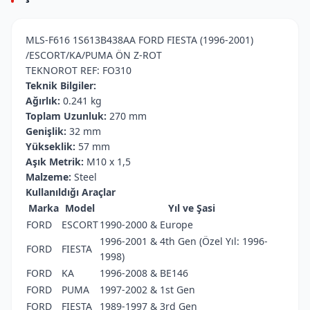
MLS-F616 1S613B438AA FORD FIESTA (1996-2001)
/ESCORT/KA/PUMA ÖN Z-ROT
TEKNOROT REF: FO310
Teknik Bilgiler:
Ağırlık:
0.241 kg
Toplam Uzunluk:
270 mm
Genişlik:
32 mm
Yükseklik:
57 mm
Aşık Metrik:
M10 x 1,5
Malzeme:
Steel
Kullanıldığı Araçlar
Marka
Model
Yıl ve Şasi
FORD
ESCORT
1990-2000 & Europe
1996-2001 & 4th Gen (Özel Yıl: 1996-
FORD
FIESTA
1998)
FORD
KA
1996-2008 & BE146
FORD
PUMA
1997-2002 & 1st Gen
FORD
FIESTA
1989-1997 & 3rd Gen