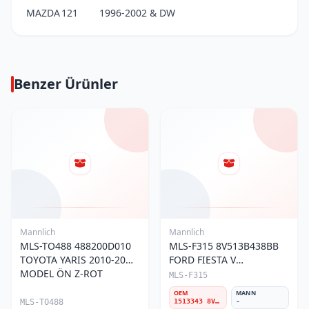
MAZDA
121
1996-2002 & DW
Benzer Ürünler
Mannlich
Mannlich
MLS-TO488 488200D010
MLS-F315 8V513B438BB
TOYOTA YARIS 2010-20
FORD FIESTA V
MODEL ÖN Z-ROT
(2017-)/TOURNEO
MLS-F315
COURIER(2023-) ÖN Z-
OEM
MANN
ROT
MLS-TO488
1513343 8V513B438BB 8V513B438BA 2209742 1745924 8V5Z5K484B 8V513B438BD 2069658 1905043 1790310 1905043 CN153B438AB
-