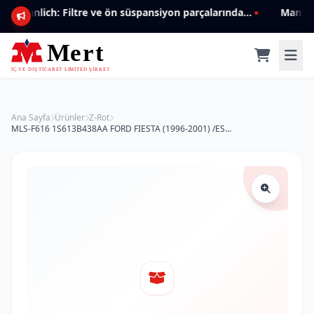
Mannlich: Filtre ve ön süspansiyon parçalarında genişleyen ürün yelpazesiyle kalite ve güven.
Ana Sayfa
Ürünler
Z-Rot
MLS-F616 1S613B438AA FORD FIESTA (1996-2001) /ESCORT/KA/PUMA ÖN Z-ROT