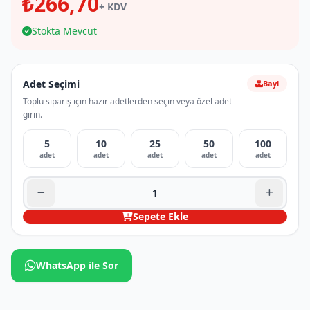
₺266,70
+ KDV
Stokta Mevcut
Adet Seçimi
Bayi
Toplu sipariş için hazır adetlerden seçin veya özel adet
girin.
5
10
25
50
100
adet
adet
adet
adet
adet
Sepete Ekle
WhatsApp ile Sor