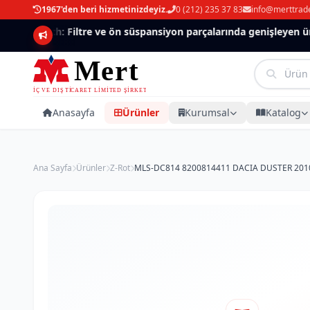
1967'den beri hizmetinizdeyiz.
0 (212) 235 37 83
info@merttrad
Mannlich: Filtre ve ön süspansiyon parçalarında genişleyen ürün
Anasayfa
Ürünler
Kurumsal
Katalog
Ana Sayfa
Ürünler
Z-Rot