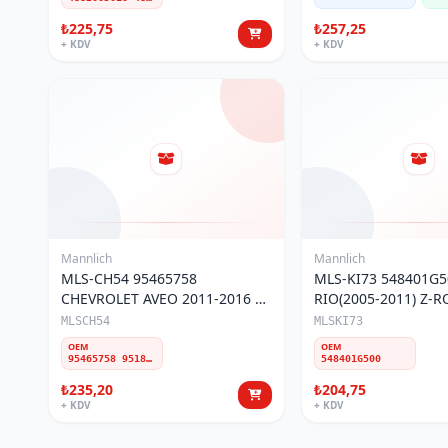
₺225,75
₺257,25
+ KDV
+ KDV
Mannlich
Mannlich
MLS-CH54 95465758
MLS-KI73 548401G5
CHEVROLET AVEO 2011-2016 &
RIO(2005-2011) Z-
T300 ÖN Z-ROT(PLASTİK)
MLSCH54
MLSKI73
OEM
OEM
95465758 95182126 95299172 95941670 95982930
548401G500
₺235,20
₺204,75
+ KDV
+ KDV