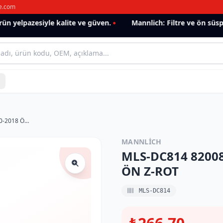
e.com
 yelpazesiyle kalite ve güven.
Mannlich: Filtre ve ön süspan
MLS-DC814 8200814411 DACIA DUSTER 2010-2018 ÖN Z-ROT
MANNLICH
MLS-DC814 8200
ÖN Z-ROT
MLS-DC814