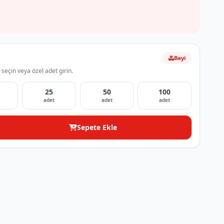
Bayi
 seçin veya özel adet girin.
25
50
100
adet
adet
adet
Sepete Ekle