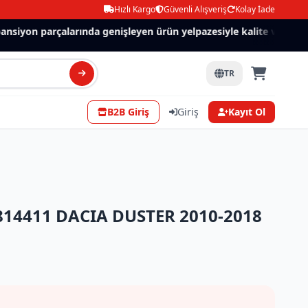
Hızlı Kargo
Güvenli Alışveriş
Kolay İade
siyon parçalarında genişleyen ürün yelpazesiyle kalite ve güven.
TR
B2B Giriş
Giriş
Kayıt Ol
814411 DACIA DUSTER 2010-2018