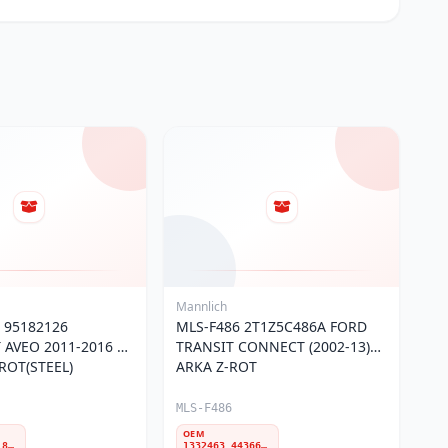
Mannlich
 95182126
MLS-F486 2T1Z5C486A FORD
 AVEO 2011-2016 &
TRANSIT CONNECT (2002-13)
ROT(STEEL)
ARKA Z-ROT
MLS-F486
OEM
42342547 95182126 95299172 95941670 95982930
1332463 4436609 W12T145C486AD 2T1Z5C486A 2T145C486AG 2T145C486AE 4367076 2T145C486AC 4548398 2T145C486AD 2T145C486AB 2T145C486AF 4414780 4420546