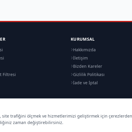
LER
KURUMSAL
si
Hakkımızda
esi
İletişim
i
Bizden Kareler
 Filtresi
Gizlilik Politikası
İade ve İptal
site trafiğini ölçmek ve hizmetlerimizi geliştirmek için çerezlerde
diğiniz zaman değiştirebilirsiniz.