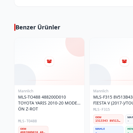
Benzer Ürünler
Mannlich
Mannlich
MLS-TO488 488200D010
MLS-F315 8V513B4
TOYOTA YARIS 2010-20 MODEL
FIESTA V (2017-)/T
ÖN Z-ROT
COURIER(2023-) ÖN
MLS-F315
OEM
MA
MLS-TO488
1513343 8V513B438BB 8V513B438BA 2209742 1745924 8V5Z5K484B 8V513B438BD 2069658 1905043 1790310 1905043 CN153B438AB
-
OEM
MAHLE
HEN
488200D010 4882052030 4882052070 488200D080 488200D020 4882052040 4882052030M 488200D030
-
-