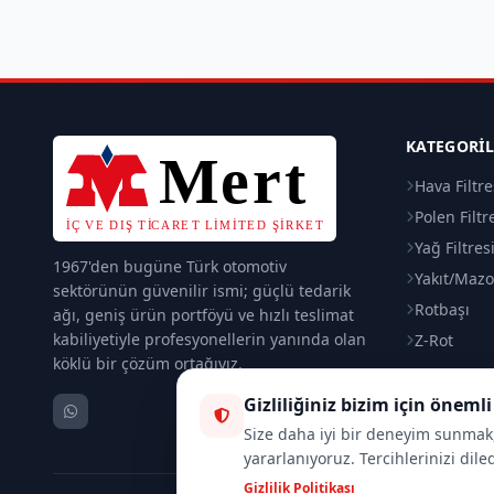
KATEGORI
Hava Filtre
Polen Filtr
Yağ Filtres
1967'den bugüne Türk otomotiv
Yakıt/Mazot
sektörünün güvenilir ismi; güçlü tedarik
Rotbaşı
ağı, geniş ürün portföyü ve hızlı teslimat
kabiliyetiyle profesyonellerin yanında olan
Z-Rot
köklü bir çözüm ortağıyız.
Gizliliğiniz bizim için önemli
Size daha iyi bir deneyim sunmak, 
yararlanıyoruz. Tercihlerinizi dile
Gizlilik Politikası