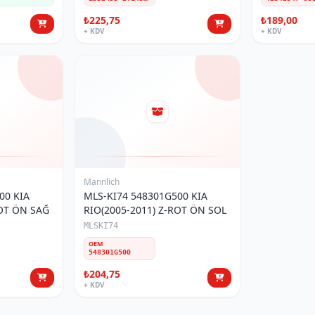
₺225,75
₺189,00
+ KDV
+ KDV
Mannlich
00 KIA
MLS-KI74 548301G500 KIA
ROT ÖN SAĞ
RIO(2005-2011) Z-ROT ÖN SOL
MLSKI74
OEM
548301G500
₺204,75
+ KDV