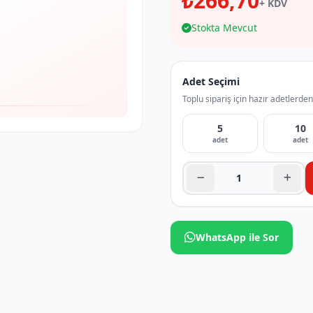
₺266,70
+ KDV
Stokta Mevcut
Adet Seçimi
Toplu sipariş için hazır adetlerden
5
10
adet
adet
WhatsApp ile Sor