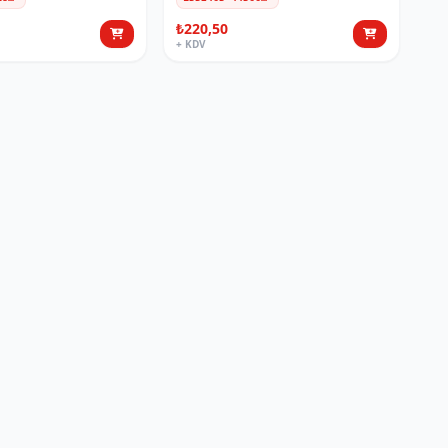
₺220,50
+ KDV