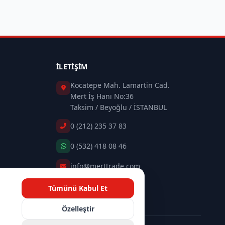
İLETIŞIM
Kocatepe Mah. Lamartin Cad.
Mert İş Hanı No:36
Taksim / Beyoğlu / İSTANBUL
0 (212) 235 37 83
0 (532) 418 08 46
info@merttrade.com
Tümünü Kabul Et
İletişim Sayfası
n
Özelleştir