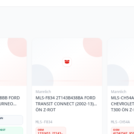
Mannlich
Mannlich
38BB FORD
MLS-F834 2T143B438BA FORD
MLS-CH54A
OURNEO
TRANSIT CONNECT (2002-13)
CHEVROLET
 Z-ROT
ÖN Z-ROT
T300 ÖN Z-
NN
MLS-F834
MLS-CH54A
GST
OEM
OEM
1332453 2T143B438BA 4367012 2T143B438BB 1525372 7T163B438AA W12T143B438BA