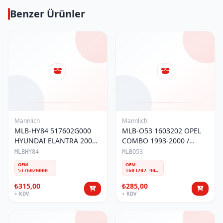
Benzer Ürünler
Mannlich
Mannlich
MLB-HY84 517602G000
MLB-O53 1603202 OPEL
HYUNDAI ELANTRA 2007-
COMBO 1993-2000 /
2011 & Touring Wagon/
CORSA 1993-2000 & ( B )
MLBHY84
MLBO53
İ30 2007-11 ROTİL
ÖN ROTİL
OEM
OEM
517602G000
1603202 90539896
₺315,00
₺285,00
+ KDV
+ KDV