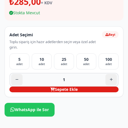
₺285,00
+ KDV
Stokta Mevcut
Adet Seçimi
Bayi
Toplu sipariş için hazır adetlerden seçin veya özel adet
girin.
5
10
25
50
100
adet
adet
adet
adet
adet
Sepete Ekle
WhatsApp ile Sor