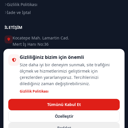
Gizlilik Politikası
İade ve İptal
İLETIŞIM
Kocatepe Mah. Lamartin Cad.
Mert İş Hanı No:36
Taksim / Beyoğlu / İSTANBUL
Gizliliğiniz bizim için önemli
0 (212) 235 37 83
Size daha iyi bir deneyim sunmak, site trafiğini
ölçmek ve hizmetlerimizi geliştirmek için
0 (532) 418 08 46
çerezlerden yararlanıyoruz. Tercihlerinizi
dilediğiniz zaman değiştirebilirsiniz.
info@merttrade.com
Gizlilik Politikası
İletişim Sayfası
Tümünü Kabul Et
Özelleştir
© 2026
Mannlich | MertTrade.com
— Tüm hakları saklıdır.
Gizlilik
İade Politikası
Reddet