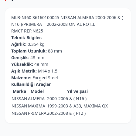
MLB-NI60 36160100045 NISSAN ALMERA 2000-2006 & (
N16 )/PRIMERA 2002-2008 ÖN AL ROTİL
RMCF REF:N625
Teknik Bilgiler:
Ağırlık:
0.354 kg
Toplam Uzunluk:
88 mm
Genişlik:
48 mm
Yükseklik:
48 mm
Aşık Metrik:
M14 x 1,5
Malzeme:
Forged Steel
Kullanıldığı Araçlar
Marka
Model
Yıl ve Şasi
NISSAN
ALMERA
2000-2006 & ( N16 )
NISSAN
MAXIMA
1999-2003 & A33, MAXIMA QX
NISSAN
PRIMERA
2002-2008 & ( P12 )