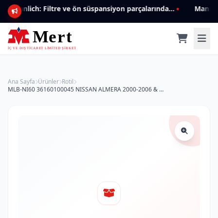
Mannlich: Filtre ve ön süspansiyon parçalarında genişleyen ürün yelpazesiyle kalite ve güven.
Ana Sayfa
Ürünler
Rotil
MLB-NI60 36160100045 NISSAN ALMERA 2000-2006 & ( N16 )/PRIMERA 2002-2008 ÖN AL ROTİL