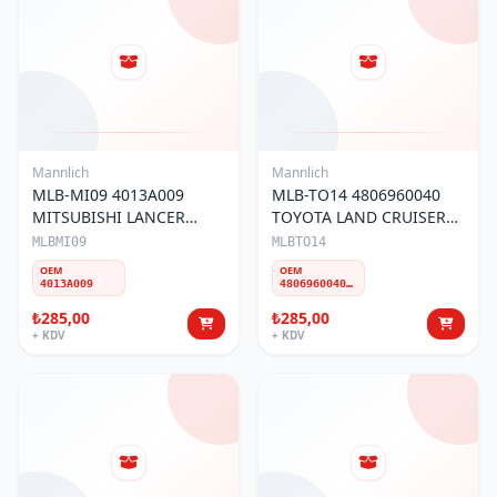
Mannlich
Mannlich
MLB-MI09 4013A009
MLB-TO14 4806960040
MITSUBISHI LANCER
TOYOTA LAND CRUISER
2008-2017 & CY2A,CZ4A
2010- & PRADO J150 ÖN
MLBMI09
MLBTO14
/OUTLANDER 2006-2012
ALT ROTİL
OEM
OEM
ÖN ROTİL
4013A009
4806960040* 4806860040* 480690050 4806860050
₺285,00
₺285,00
+ KDV
+ KDV