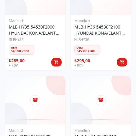
Mannlich
Mannlich
MLB-HY35 54530F2000
MLB-HY36 54530F2100
HYUNDAI KONA/ELANTRA
HYUNDAI KONA/ELANTRA
2016-20 ROTİL ÖN SOL
2016-20 ROTİL ÖN SAĞ
MLBHY35
MLBHY36
ALT
ALT
OEM
OEM
54530F2000
54530F2100
₺285,00
₺295,00
+ KDV
+ KDV
Mannlich
Mannlich