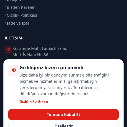
Bizden Kareler
Gizlilik Politikası
İade ve İptal
İLETIŞIM
Kocatepe Mah. Lamartin Cad.
Mert İş Hanı No:36
Taksim / Beyoğlu / İSTANBUL
Gizliliğiniz bizim için önemli
0 (212) 235 37 83
Size daha iyi bir deneyim sunmak, site trafiğini
ölçmek ve hizmetlerimizi geliştirmek için
0 (532) 418 08 46
çerezlerden yararlanıyoruz. Tercihlerinizi
dilediğiniz zaman değiştirebilirsiniz.
info@merttrade.com
Gizlilik Politikası
İletişim Sayfası
Tümünü Kabul Et
Özelleştir