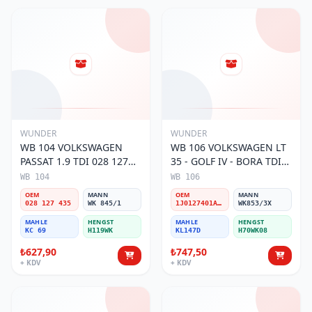
WUNDER
WUNDER
WB 104 VOLKSWAGEN
WB 106 VOLKSWAGEN LT
PASSAT 1.9 TDI 028 127
35 - GOLF IV - BORA TDI
435 Yakıt/Mazot Filtresi
1J0 127 401 Yakıt/Mazot
WB 104
WB 106
Filtresi
OEM
MANN
OEM
MANN
028 127 435
WK 845/1
1J0127401A/2D0127399/1J0127399A
WK853/3X
MAHLE
HENGST
MAHLE
HENGST
KC 69
H119WK
KL147D
H70WK08
₺627,90
₺747,50
+ KDV
+ KDV