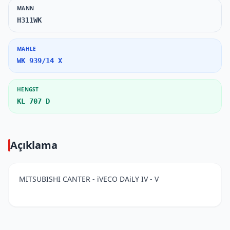
MANN
H311WK
MAHLE
WK 939/14 X
HENGST
KL 707 D
Açıklama
MITSUBISHI CANTER - iVECO DAiLY IV - V