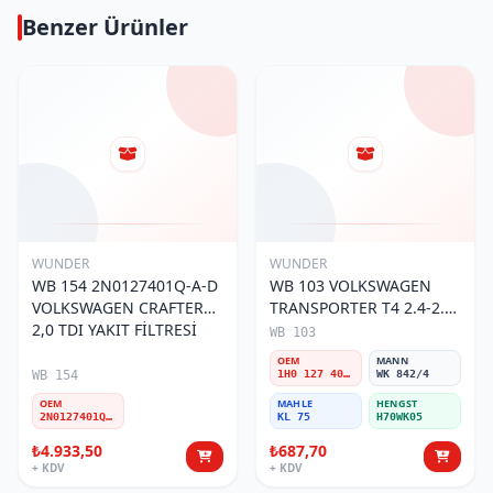
Benzer Ürünler
WUNDER
WUNDER
WB 154 2N0127401Q-A-D
WB 103 VOLKSWAGEN
VOLKSWAGEN CRAFTER
TRANSPORTER T4 2.4-2.5
2,0 TDI YAKIT FİLTRESİ
MOTOR- CADDY E.M 1H0
WB 103
127 401 C Yakıt/Mazot
OEM
MANN
Filtresi
WB 154
1H0 127 401 C
WK 842/4
OEM
MAHLE
HENGST
2N0127401Q-A-D
KL 75
H70WK05
₺4.933,50
₺687,70
+ KDV
+ KDV