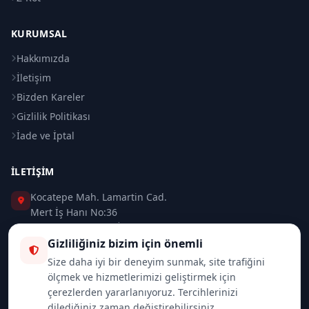
KURUMSAL
Hakkımızda
İletişim
Bizden Kareler
Gizlilik Politikası
İade ve İptal
İLETIŞIM
Kocatepe Mah. Lamartin Cad.
Mert İş Hanı No:36
Taksim / Beyoğlu / İSTANBUL
Gizliliğiniz bizim için önemli
0 (212) 235 37 83
Size daha iyi bir deneyim sunmak, site trafiğini
ölçmek ve hizmetlerimizi geliştirmek için
0 (532) 418 08 46
çerezlerden yararlanıyoruz. Tercihlerinizi
dilediğiniz zaman değiştirebilirsiniz.
info@merttrade.com