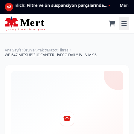
Mannlich: Filtre ve ön süspansiyon parçalarında genişleyen ürün yelpazesiyle kalite ve güven.
Ana Sayfa
Ürünler
Yakıt/Mazot Filtresi
WB 647 MITSUBISHI CANTER - iVECO DAiLY IV - V MK 666922- MK 666099 Yakıt/Mazot Filtresi