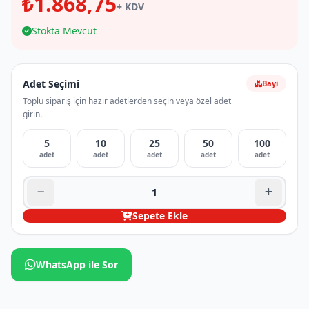
₺1.868,75
+ KDV
Stokta Mevcut
Adet Seçimi
Bayi
Toplu sipariş için hazır adetlerden seçin veya özel adet
girin.
5
10
25
50
100
adet
adet
adet
adet
adet
Sepete Ekle
WhatsApp ile Sor