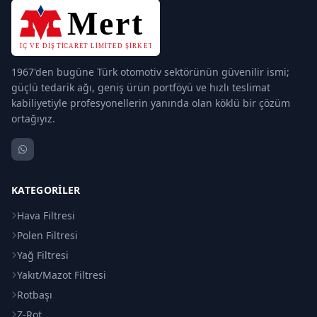
1967'den bugüne Türk otomotiv sektörünün güvenilir ismi;
güçlü tedarik ağı, geniş ürün portföyü ve hızlı teslimat
kabiliyetiyle profesyonellerin yanında olan köklü bir çözüm
ortağıyız.
KATEGORILER
Hava Filtresi
Polen Filtresi
Yağ Filtresi
Yakıt/Mazot Filtresi
Rotbaşı
Z-Rot