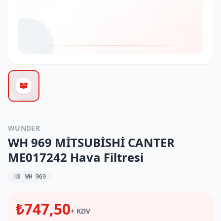
WUNDER
WH 969 MİTSUBİSHİ CANTER
ME017242 Hava Filtresi
WH 969
₺747,50
+ KDV