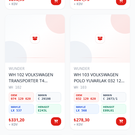
+ KDV
+ KDV
WUNDER
WUNDER
WH 102 VOLKSWAGEN
WH 103 VOLKSWAGEN
TRANSPORTER T4
POLO YUVARLAK 032 129
(SÜNGERSiZ) 074 129 620
620 Hava Filtresi
WH 102
WH 103
Hava Filtresi
OEM
MANN
OEM
MANN
074 129 620
C 29198
032 129 620
C 2873/1
MAHLE
HENGST
MAHLE
HENGST
LX 537
E243L
LX 568
E89L01
₺331,20
₺278,30
+ KDV
+ KDV