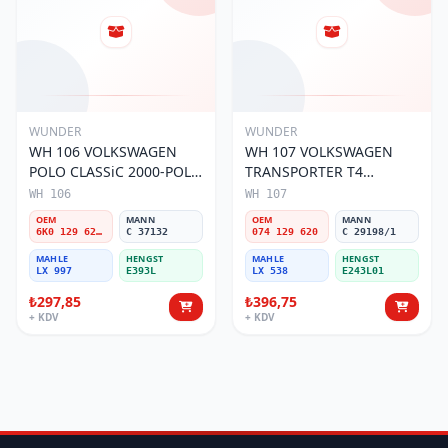
WUNDER
WUNDER
WH 106 VOLKSWAGEN
WH 107 VOLKSWAGEN
POLO CLASSiC 2000-POLO
TRANSPORTER T4
III 1.9 6K0 129 620 B Hava
(SÜNGERLi) 074 129 620
WH 106
WH 107
Filtresi
Hava Filtresi
OEM
MANN
OEM
MANN
6K0 129 620 B
C 37132
074 129 620
C 29198/1
MAHLE
HENGST
MAHLE
HENGST
LX 997
E393L
LX 538
E243L01
₺297,85
₺396,75
+ KDV
+ KDV