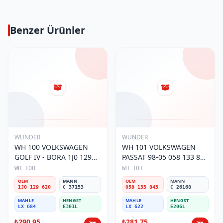
Benzer Ürünler
WUNDER
WUNDER
WH 100 VOLKSWAGEN
WH 101 VOLKSWAGEN
GOLF IV - BORA 1J0 129
PASSAT 98-05 058 133 843
620 Hava Filtresi
Hava Filtresi
WH 100
WH 101
OEM
MANN
OEM
MANN
1J0 129 620
C 37153
058 133 843
C 26168
MAHLE
HENGST
MAHLE
HENGST
LX 684
E301L
LX 622
E206L
₺290,95
₺281,75