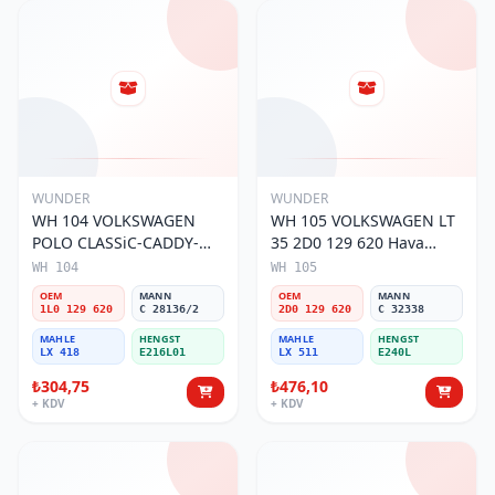
WUNDER
WUNDER
WH 104 VOLKSWAGEN
WH 105 VOLKSWAGEN LT
POLO CLASSiC-CADDY-
35 2D0 129 620 Hava
SEAT iBiZA 1L0 129 620
Filtresi
WH 104
WH 105
Hava Filtresi
OEM
MANN
OEM
MANN
1L0 129 620
C 28136/2
2D0 129 620
C 32338
MAHLE
HENGST
MAHLE
HENGST
LX 418
E216L01
LX 511
E240L
₺304,75
₺476,10
+ KDV
+ KDV