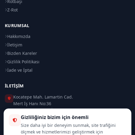
Rotbaşı
Z-Rot
KURUMSAL
Hakkımızda
İletişim
Bizden Kareler
Gizlilik Politikası
İade ve İptal
İLETIŞIM
Kocatepe Mah. Lamartin Cad.
Mert İş Hanı No:36
Taksim / Beyoğlu / İSTANBUL
Gizliliğiniz bizim için önemli
0 (212) 235 37 83
Size daha iyi bir deneyim sunmak, site trafiğini
ölçmek ve hizmetlerimizi geliştirmek için
0 (532) 418 08 46