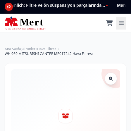
Mannlich: Filtre ve ön süspansiyon parçalarında genişleyen ürün yelpazesiyle kalite ve güven.
Ana Sayfa
Ürünler
Hava Filtresi
WH 969 MİTSUBİSHİ CANTER ME017242 Hava Filtresi