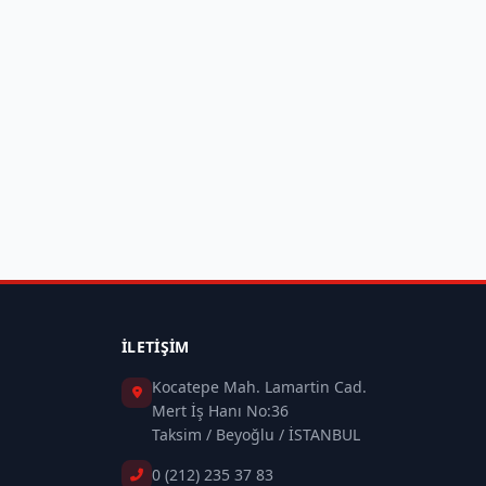
İLETIŞIM
Kocatepe Mah. Lamartin Cad.
Mert İş Hanı No:36
Taksim / Beyoğlu / İSTANBUL
0 (212) 235 37 83