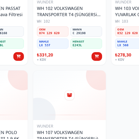
WUNDER
WUNDER
N PASSAT
WH 102 VOLKSWAGEN
WH 103 V
va Filtresi
TRANSPORTER T4 (SÜNGERSiZ)
YUVARLAK 0
074 129 620 Hava Filtresi
Filtresi
WH 102
WH 103
NN
OEM
MANN
OEM
6168
074 129 620
C 29198
032 129 620
GST
MAHLE
HENGST
MAHLE
6L
LX 537
E243L
LX 568
₺331,20
₺278,30
+ KDV
+ KDV
WUNDER
EN POLO
WH 107 VOLKSWAGEN
 1.9 6K0
TRANSPORTER T4 (SÜNGERLi)