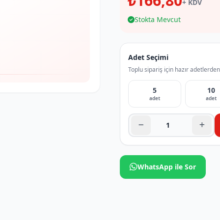
₺166,80
+ KDV
Stokta Mevcut
Adet Seçimi
Toplu sipariş için hazır adetlerden
5
10
adet
adet
WhatsApp ile Sor