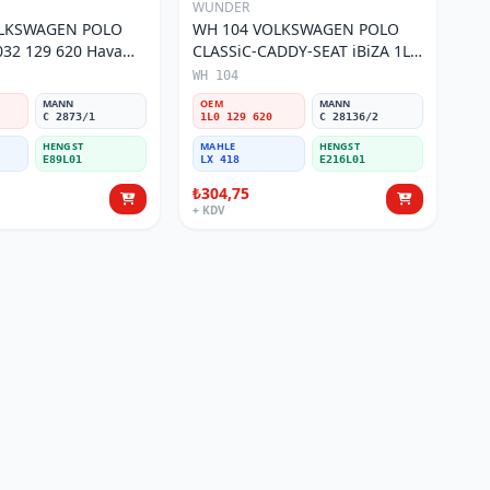
WUNDER
OLKSWAGEN POLO
WH 104 VOLKSWAGEN POLO
32 129 620 Hava
CLASSiC-CADDY-SEAT iBiZA 1L0
129 620 Hava Filtresi
WH 104
MANN
OEM
MANN
C 2873/1
1L0 129 620
C 28136/2
HENGST
MAHLE
HENGST
E89L01
LX 418
E216L01
₺304,75
+ KDV