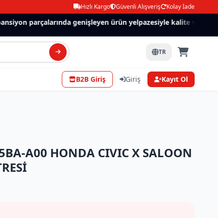
Hızlı Kargo
Güvenli Alışveriş
Kolay İade
siyon parçalarında genişleyen ürün yelpazesiyle kalite ve güven.
TR
B2B Giriş
Giriş
Kayıt Ol
-5BA-A00 HONDA CIVIC X SALOON
TRESİ