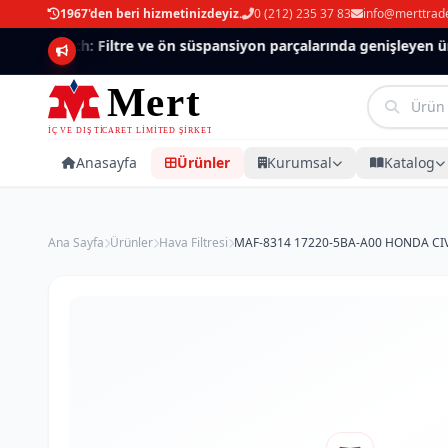
1967'den beri hizmetinizdeyiz.
0 (212) 235 37 83
info@merttrad
Mannlich: Filtre ve ön süspansiyon parçalarında genişleyen ürün
Anasayfa
Ürünler
Kurumsal
Katalog
Ana Sayfa
Ürünler
Hava Filtresi