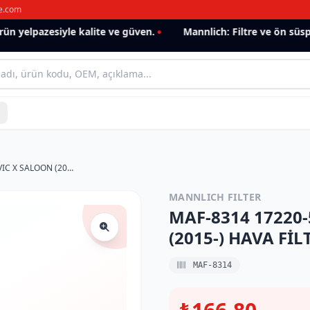
e.com
 yelpazesiyle kalite ve güven.
Mannlich: Filtre ve ön süspan
MAF-8314 17220-5BA-A00 HONDA CIVIC X SALOON (2015-) HAVA FİLTRESİ
MANNLICH FILTER
MAF-8314 17220
(2015-) HAVA FİL
MAF-8314