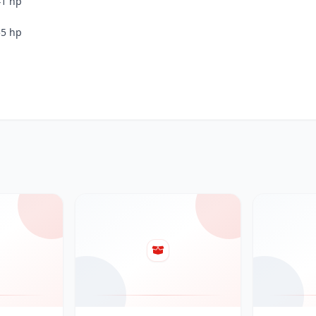
41 hp
55 hp