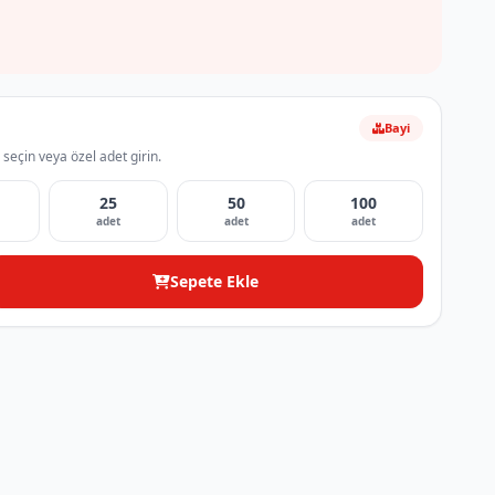
Bayi
 seçin veya özel adet girin.
25
50
100
adet
adet
adet
Sepete Ekle