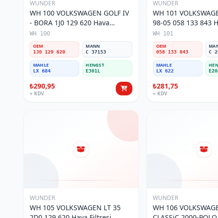
WUNDER
WUNDER
WH 100 VOLKSWAGEN GOLF IV
WH 101 VOLKSWAGE
- BORA 1J0 129 620 Hava
98-05 058 133 843 Ha
Filtresi
WH 100
WH 101
OEM
MANN
OEM
MA
1J0 129 620
C 37153
058 133 843
C 2
MAHLE
HENGST
MAHLE
HEN
LX 684
E301L
LX 622
E20
₺290,95
₺281,75
+ KDV
+ KDV
WUNDER
WUNDER
WH 105 VOLKSWAGEN LT 35
WH 106 VOLKSWAG
2D0 129 620 Hava Filtresi
CLASSiC 2000-POLO III