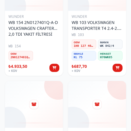
WUNDER
WUNDER
WB 154 2N0127401Q-A-D
WB 103 VOLKSWAGEN
VOLKSWAGEN CRAFTER
TRANSPORTER T4 2.4-2.5
2,0 TDI YAKIT FİLTRESİ
MOTOR- CADDY E.M 1H0
WB 103
127 401 C Yakıt/Mazot
OEM
MANN
Filtresi
WB 154
1H0 127 401 C
WK 842/4
OEM
MAHLE
HENGST
2N0127401Q-A-D
KL 75
H70WK05
₺4.933,50
₺687,70
+ KDV
+ KDV