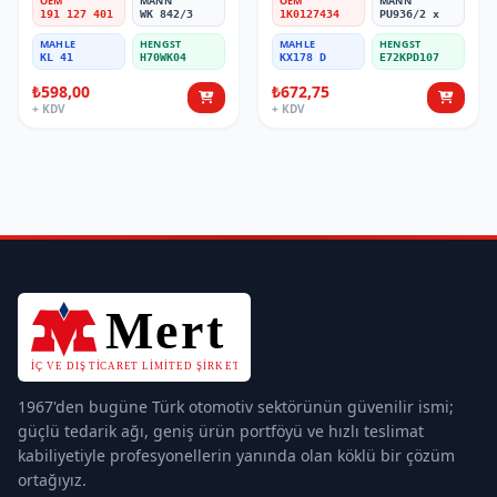
OEM
MANN
OEM
MANN
191 127 401
WK 842/3
1K0127434
PU936/2 x
MAHLE
HENGST
MAHLE
HENGST
KL 41
H70WK04
KX178 D
E72KPD107
₺598,00
₺672,75
+ KDV
+ KDV
1967'den bugüne Türk otomotiv sektörünün güvenilir ismi;
güçlü tedarik ağı, geniş ürün portföyü ve hızlı teslimat
kabiliyetiyle profesyonellerin yanında olan köklü bir çözüm
ortağıyız.