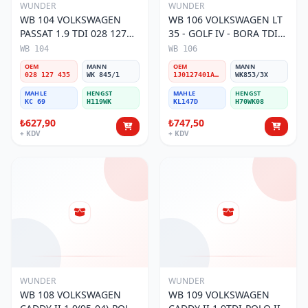
WUNDER
WUNDER
WB 104 VOLKSWAGEN
WB 106 VOLKSWAGEN LT
PASSAT 1.9 TDI 028 127
35 - GOLF IV - BORA TDI
435 Yakıt/Mazot Filtresi
1J0 127 401 Yakıt/Mazot
WB 104
WB 106
Filtresi
OEM
MANN
OEM
MANN
028 127 435
WK 845/1
1J0127401A/2D0127399/1J0127399A
WK853/3X
MAHLE
HENGST
MAHLE
HENGST
KC 69
H119WK
KL147D
H70WK08
₺627,90
₺747,50
+ KDV
+ KDV
WUNDER
WUNDER
WB 108 VOLKSWAGEN
WB 109 VOLKSWAGEN