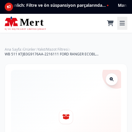
Mannlich: Filtre ve ön süspansiyon parçalarında genişleyen ürün yelpazesiyle kalite ve güven.
Ana Sayfa
Ürünler
Yakıt/Mazot Filtresi
WB 511 KTJB3G9176AA-2216111 FORD RANGER ECOBLUE 4X4 YAKIT FİLTRESİ