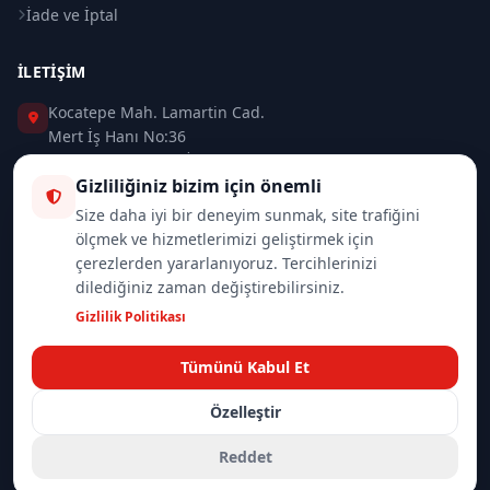
İade ve İptal
İLETIŞIM
Kocatepe Mah. Lamartin Cad.
Mert İş Hanı No:36
Taksim / Beyoğlu / İSTANBUL
Gizliliğiniz bizim için önemli
0 (212) 235 37 83
Size daha iyi bir deneyim sunmak, site trafiğini
ölçmek ve hizmetlerimizi geliştirmek için
0 (532) 418 08 46
çerezlerden yararlanıyoruz. Tercihlerinizi
dilediğiniz zaman değiştirebilirsiniz.
info@merttrade.com
Gizlilik Politikası
İletişim Sayfası
Tümünü Kabul Et
Özelleştir
© 2026
Mannlich | MertTrade.com
— Tüm hakları saklıdır.
Gizlilik
İade Politikası
Reddet