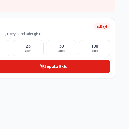
Bayi
 seçin veya özel adet girin.
25
50
100
adet
adet
adet
Sepete Ekle