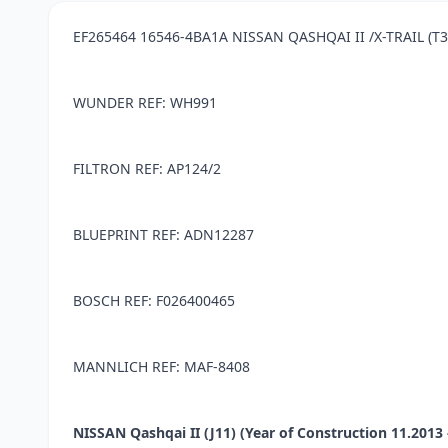
EF265464 16546-4BA1A NISSAN QASHQAI II /X-TRAIL (T3
WUNDER REF: WH991
FILTRON REF: AP124/2
BLUEPRINT REF: ADN12287
BOSCH REF: F026400465
MANNLICH REF: MAF-8408
NISSAN Qashqai II (J11) (Year of Construction 11.2013 - .