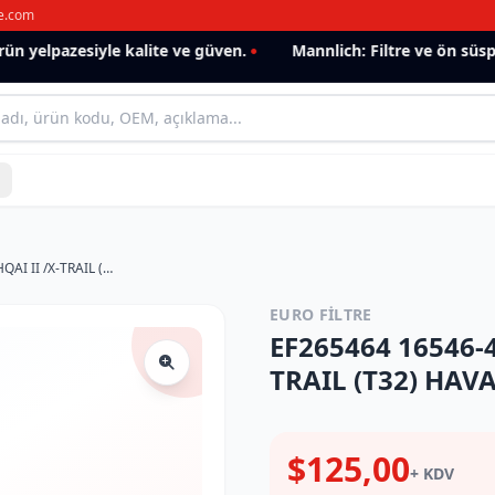
e.com
 yelpazesiyle kalite ve güven.
Mannlich: Filtre ve ön süspan
EF265464 16546-4BA1A NISSAN QASHQAI II /X-TRAIL (T32) HAVA FİLTRESİ
EURO FİLTRE
EF265464 16546-
TRAIL (T32) HAVA
$125,00
+ KDV