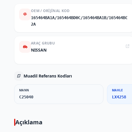
OEM / ORIJINAL KOD
165464BA1A/165464BD0C/165464BA1B/165464BC
2A
ARAÇ GRUBU
NISSAN
Muadil Referans Kodları
MANN
MAHLE
C25040
LX4258
Açıklama