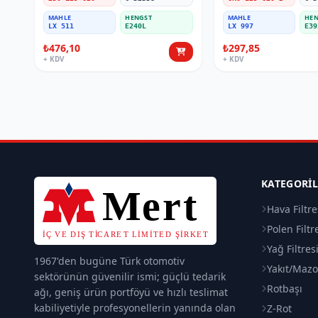
MAHLE
HENGST
MAHLE
HEN
LX 511
E240L
LX 997
E39
₺476,10
₺297,85
+ KDV
+ KDV
KATEGORI
Hava Filtre
Polen Filtr
Yağ Filtres
1967'den bugüne Türk otomotiv
Yakıt/Mazot
sektörünün güvenilir ismi; güçlü tedarik
Rotbaşı
ağı, geniş ürün portföyü ve hızlı teslimat
kabiliyetiyle profesyonellerin yanında olan
Z-Rot