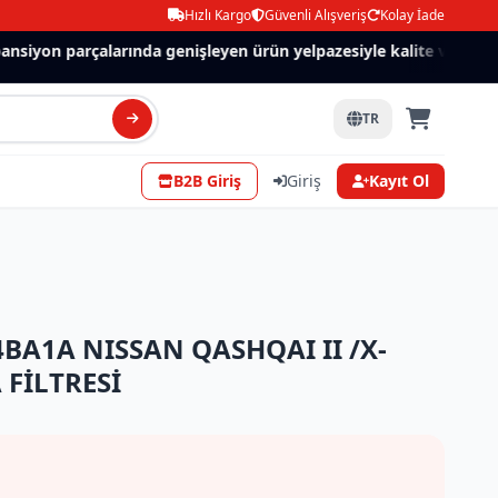
Hızlı Kargo
Güvenli Alışveriş
Kolay İade
siyon parçalarında genişleyen ürün yelpazesiyle kalite ve güven.
TR
B2B Giriş
Giriş
Kayıt Ol
4BA1A NISSAN QASHQAI II /X-
 FİLTRESİ