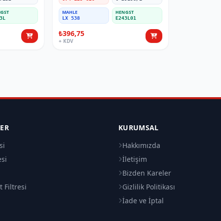
GST
MAHLE
HENGST
3L
LX 538
E243L01
₺396,75
+ KDV
LER
KURUMSAL
si
Hakkımızda
esi
İletişim
i
Bizden Kareler
 Filtresi
Gizlilik Politikası
İade ve İptal