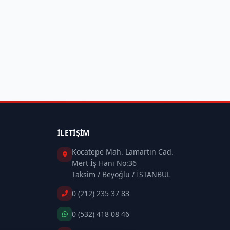
İLETIŞIM
Kocatepe Mah. Lamartin Cad.
Mert İş Hanı No:36
Taksim / Beyoğlu / İSTANBUL
0 (212) 235 37 83
0 (532) 418 08 46