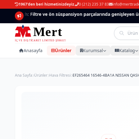
1967'den beri hizmetinizdeyiz.
0 (212) 235 37 83
info@merttrad
Mannlich: Filtre ve ön süspansiyon parçalarında genişleyen ürün
Anasayfa
Ürünler
Kurumsal
Katalog
Ana Sayfa
Ürünler
Hava Filtresi