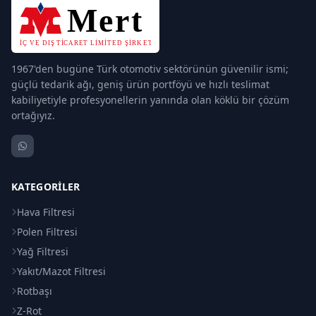
1967'den bugüne Türk otomotiv sektörünün güvenilir ismi;
güçlü tedarik ağı, geniş ürün portföyü ve hızlı teslimat
kabiliyetiyle profesyonellerin yanında olan köklü bir çözüm
ortağıyız.
KATEGORILER
Hava Filtresi
Polen Filtresi
Yağ Filtresi
Yakıt/Mazot Filtresi
Rotbaşı
Z-Rot