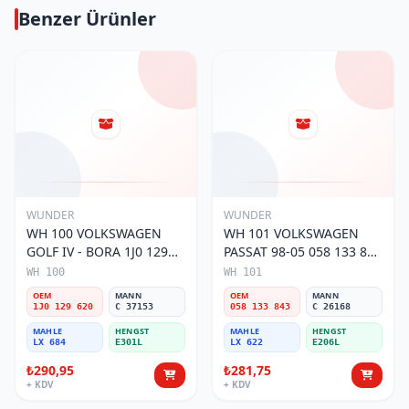
Benzer Ürünler
WUNDER
WUNDER
WH 100 VOLKSWAGEN
WH 101 VOLKSWAGEN
GOLF IV - BORA 1J0 129
PASSAT 98-05 058 133 843
620 Hava Filtresi
Hava Filtresi
WH 100
WH 101
OEM
MANN
OEM
MANN
1J0 129 620
C 37153
058 133 843
C 26168
MAHLE
HENGST
MAHLE
HENGST
LX 684
E301L
LX 622
E206L
₺290,95
₺281,75
+ KDV
+ KDV