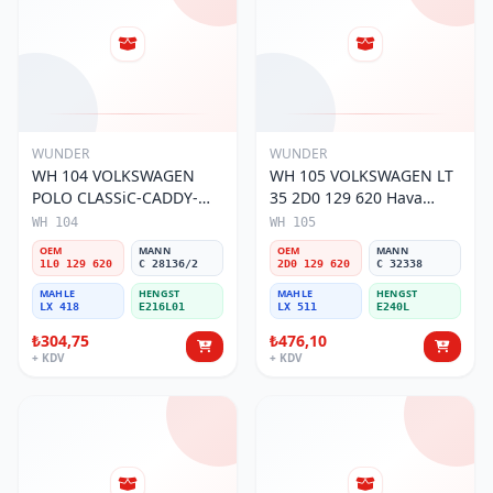
WUNDER
WUNDER
WH 104 VOLKSWAGEN
WH 105 VOLKSWAGEN LT
POLO CLASSiC-CADDY-
35 2D0 129 620 Hava
SEAT iBiZA 1L0 129 620
Filtresi
WH 104
WH 105
Hava Filtresi
OEM
MANN
OEM
MANN
1L0 129 620
C 28136/2
2D0 129 620
C 32338
MAHLE
HENGST
MAHLE
HENGST
LX 418
E216L01
LX 511
E240L
₺304,75
₺476,10
+ KDV
+ KDV