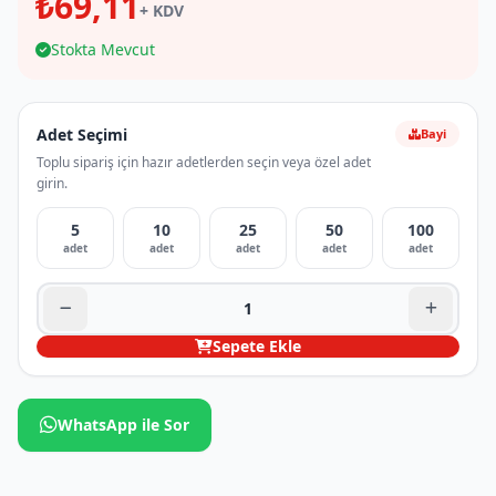
₺69,11
+ KDV
Stokta Mevcut
Adet Seçimi
Bayi
Toplu sipariş için hazır adetlerden seçin veya özel adet
girin.
5
10
25
50
100
adet
adet
adet
adet
adet
Sepete Ekle
WhatsApp ile Sor