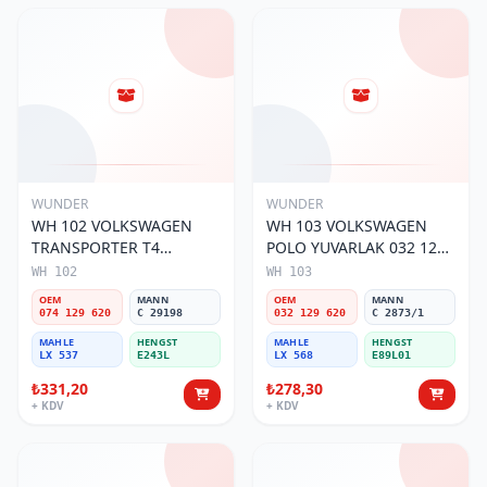
WUNDER
WUNDER
WH 102 VOLKSWAGEN
WH 103 VOLKSWAGEN
TRANSPORTER T4
POLO YUVARLAK 032 129
(SÜNGERSiZ) 074 129 620
620 Hava Filtresi
WH 102
WH 103
Hava Filtresi
OEM
MANN
OEM
MANN
074 129 620
C 29198
032 129 620
C 2873/1
MAHLE
HENGST
MAHLE
HENGST
LX 537
E243L
LX 568
E89L01
₺331,20
₺278,30
+ KDV
+ KDV