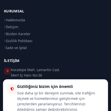
KURUMSAL
Hakkımızda
İletişim
Bizden Kareler
Gizlilik Politikası
İade ve İptal
İLETIŞIM
Kocatepe Mah. Lamartin Cad.
Mert İş Hanı No:36
Taksim / Beyoğlu / İSTANBUL
Gizliliğiniz bizim için önemli
0 (212) 235 37 83
Size daha iyi bir deneyim sunmak, site trafiğini
ölçmek ve hizmetlerimizi geliştirmek için
0 (532) 418 08 46
çerezlerden yararlanıyoruz. Tercihlerinizi
dilediğiniz zaman değiştirebilirsiniz.
info@merttrade.com