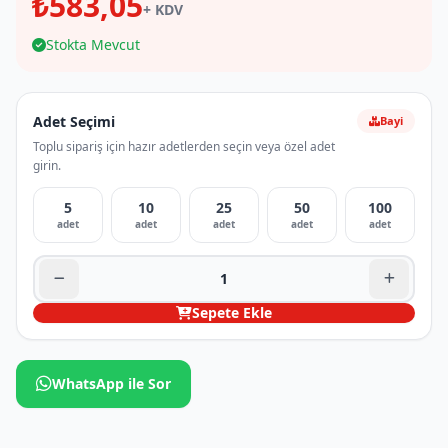
₺583,05
+ KDV
Stokta Mevcut
Adet Seçimi
Bayi
Toplu sipariş için hazır adetlerden seçin veya özel adet
girin.
5
10
25
50
100
adet
adet
adet
adet
adet
Sepete Ekle
WhatsApp ile Sor