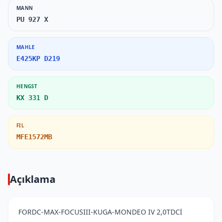
MANN
PU 927 X
MAHLE
E425KP D219
HENGST
KX 331 D
FIL
MFE1572MB
Açıklama
FORDC-MAX-FOCUSIII-KUGA-MONDEO IV 2,0TDCİ