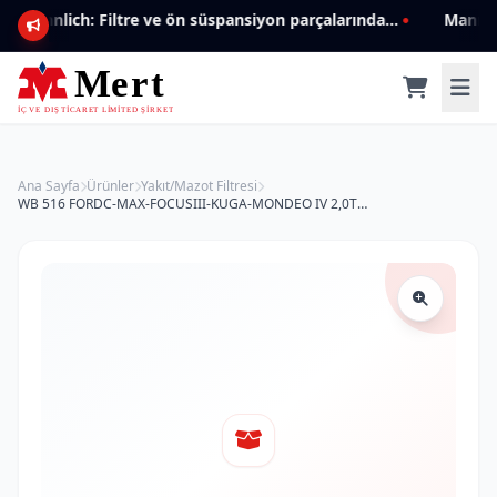
Mannlich: Filtre ve ön süspansiyon parçalarında genişleyen ürün yelpazesiyle kalite ve güven.
Ana Sayfa
Ürünler
Yakıt/Mazot Filtresi
WB 516 FORDC-MAX-FOCUSIII-KUGA-MONDEO IV 2,0TDCİ 9M5Q-9176-AA Yakıt/Mazot Filtresi