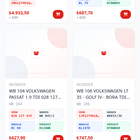
2N0127401Q-A-D
KL 75
H70WK05
₺4.933,50
₺687,70
+ KDV
+ KDV
WUNDER
WUNDER
WB 104 VOLKSWAGEN
WB 106 VOLKSWAGEN LT
PASSAT 1.9 TDI 028 127
35 - GOLF IV - BORA TDI
435 Yakıt/Mazot Filtresi
1J0 127 401 Yakıt/Mazot
WB 104
WB 106
Filtresi
OEM
MANN
OEM
MANN
028 127 435
WK 845/1
1J0127401A/2D0127399/1J0127399A
WK853/3X
MAHLE
HENGST
MAHLE
HENGST
KC 69
H119WK
KL147D
H70WK08
₺627,90
₺747,50