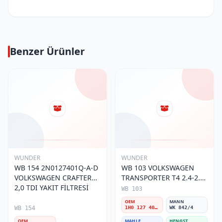
Benzer Ürünler
WUNDER
WUNDER
WB 154 2N0127401Q-A-D
WB 103 VOLKSWAGEN
VOLKSWAGEN CRAFTER
TRANSPORTER T4 2.4-2.5
2,0 TDI YAKIT FİLTRESİ
MOTOR- CADDY E.M 1H0
WB 103
127 401 C Yakıt/Mazot
OEM
MANN
Filtresi
WB 154
1H0 127 401 C
WK 842/4
OEM
MAHLE
HENGST