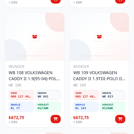
+ KDV
+ KDV
WUNDER
WUNDER
WB 108 VOLKSWAGEN
WB 109 VOLKSWAGEN
CADDY II 1.9(95-04)-POLO
CADDY II 1.9TDI-POLO III
III 1.9TDI 6N0 127 401 C
1.9TDI 6K0 127 401 G
WB 108
WB 109
Yakıt/Mazot Filtresi
Yakıt/Mazot Filtresi
OEM
MANN
OEM
MANN
6N0 127 401 C
WK 841
6K0 127 401 G
WK 823
MAHLE
HENGST
MAHLE
HENGST
KL 77
H123WK
KL 103
H126WK
₺672,75
₺672,75
+ KDV
+ KDV