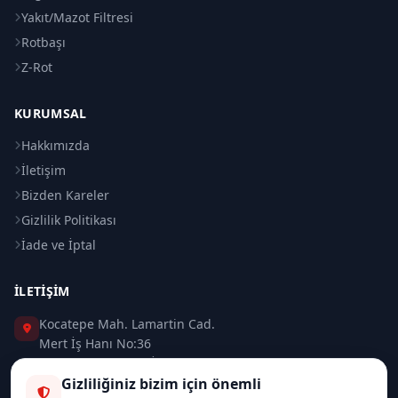
Yakıt/Mazot Filtresi
Rotbaşı
Z-Rot
KURUMSAL
Hakkımızda
İletişim
Bizden Kareler
Gizlilik Politikası
İade ve İptal
İLETIŞIM
Kocatepe Mah. Lamartin Cad.
Mert İş Hanı No:36
Taksim / Beyoğlu / İSTANBUL
Gizliliğiniz bizim için önemli
0 (212) 235 37 83