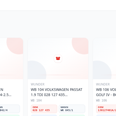
WUNDER
WUNDER
EN
WB 104 VOLKSWAGEN PASSAT
WB 106 VO
4-2.5
1.9 TDI 028 127 435
GOLF IV - 
 1H0 127
Yakıt/Mazot Filtresi
Yakıt/Mazot 
WB 104
WB 106
ltresi
NN
OEM
MANN
OEM
842/4
028 127 435
WK 845/1