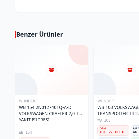
Benzer Ürünler
WUNDER
WUNDER
WB 154 2N0127401Q-A-D
WB 103 VOLKSWAG
VOLKSWAGEN CRAFTER 2,0 TDI
TRANSPORTER T4 2.
YAKIT FİLTRESİ
MOTOR- CADDY E.M
WB 103
401 C Yakıt/Mazot Fi
OEM
MA
WB 154
1H0 127 401 C
WK 