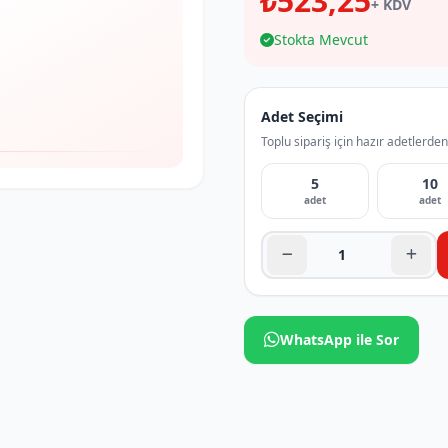
₺523,25
+ KDV
Stokta Mevcut
Adet Seçimi
Toplu sipariş için hazır adetlerden
5
10
adet
adet
WhatsApp ile Sor