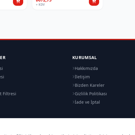
+ KDV
LER
KURUMSAL
si
Hakkımızda
esi
İletişim
i
Bizden Kareler
 Filtresi
Gizlilik Politikası
İade ve İptal