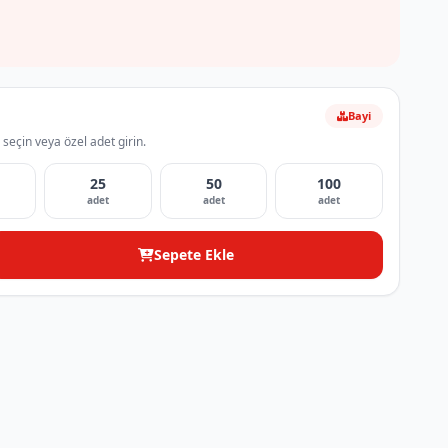
Bayi
 seçin veya özel adet girin.
25
50
100
adet
adet
adet
Sepete Ekle