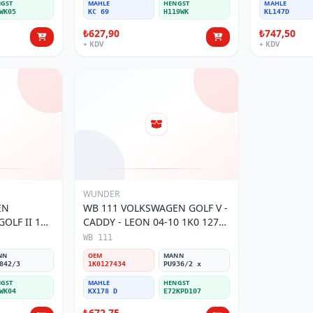
GST
MAHLE
HENGST
MAHLE
WK05
KC 69
H119WK
KL147D
₺627,90
₺747,50
+ KDV
+ KDV
WUNDER
EN
WB 111 VOLKSWAGEN GOLF V -
OLF II 191
CADDY - LEON 04-10 1K0 127
Filtresi
434 Yakıt/Mazot Filtresi
WB 111
NN
OEM
MANN
842/3
1K0127434
PU936/2 x
GST
MAHLE
HENGST
WK04
KX178 D
E72KPD107
₺672,75