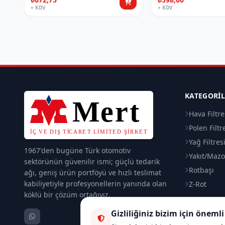
+ KDV
+ KDV
KATEGORI
Hava Filtre
Polen Filtr
Yağ Filtres
1967'den bugüne Türk otomotiv
Yakıt/Mazot
sektörünün güvenilir ismi; güçlü tedarik
Rotbaşı
ağı, geniş ürün portföyü ve hızlı teslimat
kabiliyetiyle profesyonellerin yanında olan
Z-Rot
köklü bir çözüm ortağıyız.
Gizliliğiniz bizim için önemli