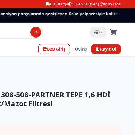
Hızlı Kargo
Güvenli Alışveriş
Kolay İade
siyon parçalarında genişleyen ürün yelpazesiyle kalite ve güven.
TR
B2B Giriş
Giriş
Kayıt Ol
308-508-PARTNER TEPE 1,6 HDİ
/Mazot Filtresi