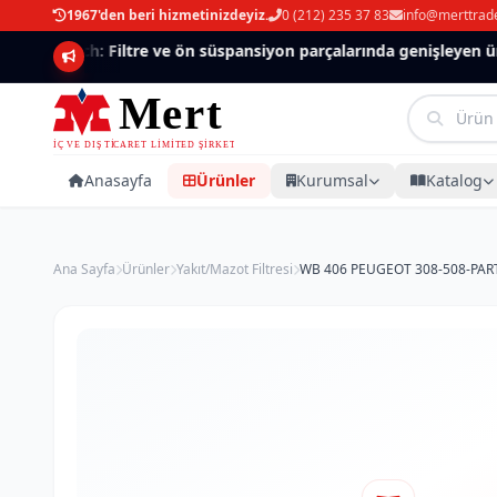
1967'den beri hizmetinizdeyiz.
0 (212) 235 37 83
info@merttrad
Mannlich: Filtre ve ön süspansiyon parçalarında genişleyen ürün
Anasayfa
Ürünler
Kurumsal
Katalog
Ana Sayfa
Ürünler
Yakıt/Mazot Filtresi