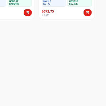
HENGST
MAHLE
HENGST
H70WK08
KL 77
H123WK
₺672,75
+ KDV