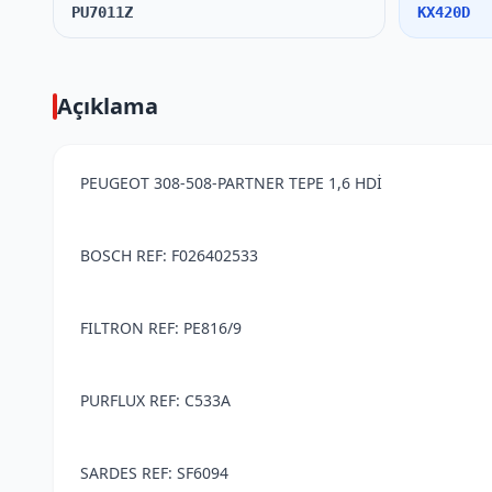
PU7011Z
KX420D
Açıklama
PEUGEOT 308-508-PARTNER TEPE 1,6 HDİ
BOSCH REF: F026402533
FILTRON REF: PE816/9
PURFLUX REF: C533A
SARDES REF: SF6094