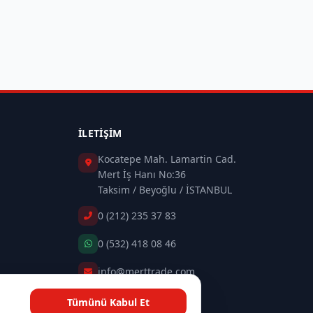
İLETIŞIM
Kocatepe Mah. Lamartin Cad.
Mert İş Hanı No:36
Taksim / Beyoğlu / İSTANBUL
0 (212) 235 37 83
0 (532) 418 08 46
info@merttrade.com
Tümünü Kabul Et
İletişim Sayfası