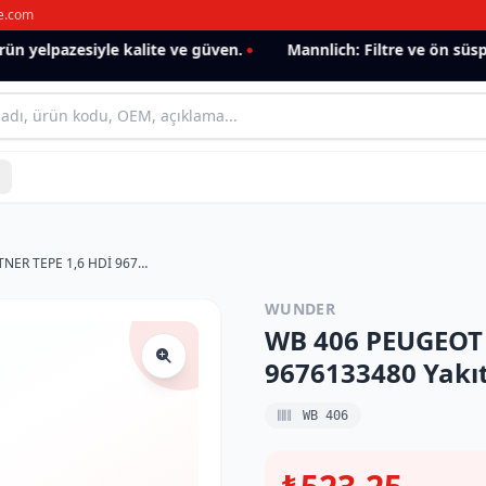
e.com
 yelpazesiyle kalite ve güven.
Mannlich: Filtre ve ön süspan
WB 406 PEUGEOT 308-508-PARTNER TEPE 1,6 HDİ 9676133480 Yakıt/Mazot Filtresi
WUNDER
WB 406 PEUGEOT 
9676133480 Yakıt
WB 406