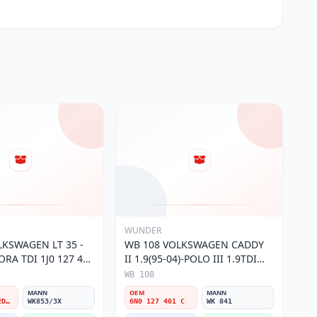
WUNDER
LKSWAGEN LT 35 -
WB 108 VOLKSWAGEN CADDY
BORA TDI 1J0 127 401
II 1.9(95-04)-POLO III 1.9TDI
Filtresi
6N0 127 401 C Yakıt/Mazot
WB 108
Filtresi
MANN
OEM
MANN
1J0127401A/2D0127399/1J0127399A
WK853/3X
6N0 127 401 C
WK 841