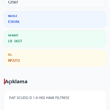
C2567
MAHLE
E1616L
HENGST
LX 1617
FIL
HP2251
Açıklama
FiAT SCUDO II 1.6 HDI HAVA FİLTRESİ