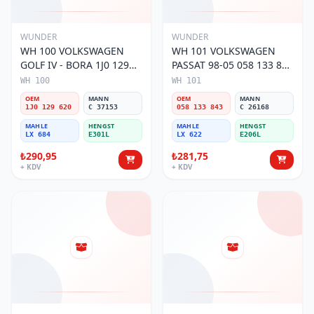
WUNDER
WUNDER
WH 100 VOLKSWAGEN
WH 101 VOLKSWAGEN
GOLF IV - BORA 1J0 129
PASSAT 98-05 058 133 843
620 Hava Filtresi
Hava Filtresi
WH 100
WH 101
OEM
MANN
OEM
MANN
1J0 129 620
C 37153
058 133 843
C 26168
MAHLE
HENGST
MAHLE
HENGST
LX 684
E301L
LX 622
E206L
₺290,95
₺281,75
+ KDV
+ KDV