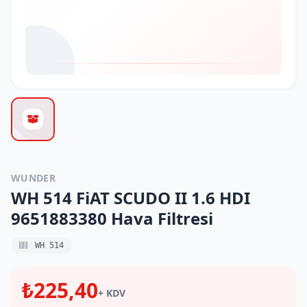
WUNDER
WH 514 FiAT SCUDO II 1.6 HDI
9651883380 Hava Filtresi
WH 514
₺225,40
+ KDV