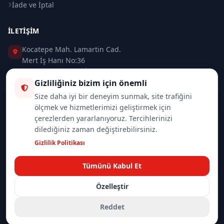
İade ve İptal
İLETIŞIM
Kocatepe Mah. Lamartin Cad.
Mert İş Hanı No:36
Taksim / Beyoğlu / İSTANBUL
Gizliliğiniz bizim için önemli
0 (212) 235 37 83
Size daha iyi bir deneyim sunmak, site trafiğini
ölçmek ve hizmetlerimizi geliştirmek için
0 (532) 418 08 46
çerezlerden yararlanıyoruz. Tercihlerinizi
dilediğiniz zaman değiştirebilirsiniz.
info@merttrade.com
Gizlilik Politikası
İletişim Sayfası
Tümünü Kabul Et
Özelleştir
© 2026
Mannlich | MertTrade.com
— Tüm hakları saklıdır.
Gizlilik
İade Politikası
Reddet