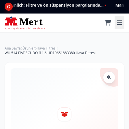
Mannlich: Filtre ve ön süspansiyon parçalarında genişleyen ürün yelpazesiyle kalite ve güven.
Ana Sayfa
Ürünler
Hava Filtresi
WH 514 FiAT SCUDO II 1.6 HDI 9651883380 Hava Filtresi