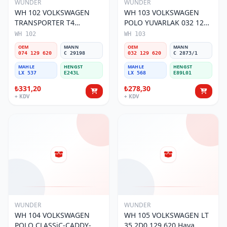
WUNDER
WUNDER
WH 102 VOLKSWAGEN
WH 103 VOLKSWAGEN
TRANSPORTER T4
POLO YUVARLAK 032 129
(SÜNGERSiZ) 074 129 620
620 Hava Filtresi
WH 102
WH 103
Hava Filtresi
OEM
MANN
OEM
MANN
074 129 620
C 29198
032 129 620
C 2873/1
MAHLE
HENGST
MAHLE
HENGST
LX 537
E243L
LX 568
E89L01
₺331,20
₺278,30
+ KDV
+ KDV
WUNDER
WUNDER
WH 104 VOLKSWAGEN
WH 105 VOLKSWAGEN LT
POLO CLASSiC-CADDY-
35 2D0 129 620 Hava