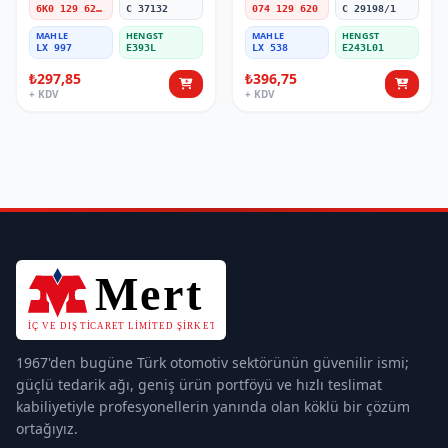
6K0 129 620 B
C 37132
074 129 620
C 29198/1
MAHLE
HENGST
MAHLE
HENGST
LX 997
E393L
LX 538
E243L01
₺297,85
₺396,75
+ KDV
+ KDV
1967'den bugüne Türk otomotiv sektörünün güvenilir ismi;
güçlü tedarik ağı, geniş ürün portföyü ve hızlı teslimat
kabiliyetiyle profesyonellerin yanında olan köklü bir çözüm
ortağıyız.