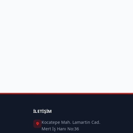
İLETIŞIM
Kocatepe Mah. Lamartin Cad.
Mert İş Hanı No:36