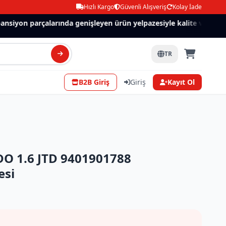
Hızlı Kargo
Güvenli Alışveriş
Kolay İade
siyon parçalarında genişleyen ürün yelpazesiyle kalite ve güven.
TR
B2B Giriş
Giriş
Kayıt Ol
DO 1.6 JTD 9401901788
esi