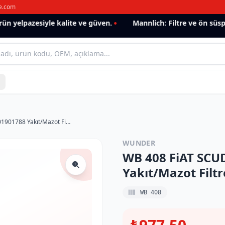
e.com
 yelpazesiyle kalite ve güven.
Mannlich: Filtre ve ön süspan
WB 408 FiAT SCUDO 1.6 JTD 9401901788 Yakıt/Mazot Filtresi
WUNDER
WB 408 FiAT SCU
Yakıt/Mazot Filtr
WB 408