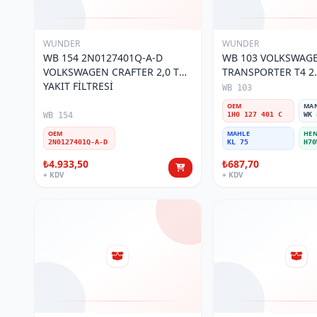
WUNDER
WUNDER
WB 154 2N0127401Q-A-D
WB 103 VOLKSWAG
VOLKSWAGEN CRAFTER 2,0 TDI
TRANSPORTER T4 2.
YAKIT FİLTRESİ
MOTOR- CADDY E.M
WB 103
401 C Yakıt/Mazot Fi
OEM
MA
WB 154
1H0 127 401 C
WK 
OEM
MAHLE
HEN
2N0127401Q-A-D
KL 75
H70
₺4.933,50
₺687,70
+ KDV
+ KDV