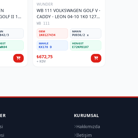
WUNDER
EN
WB 111 VOLKSWAGEN GOLF V -
OLF II 191
CADDY - LEON 04-10 1K0 127
Filtresi
434 Yakıt/Mazot Filtresi
WB 111
NN
OEM
MANN
842/3
1K0127434
PU936/2 x
GST
MAHLE
HENGST
WK04
KX178 D
E72KPD107
₺672,75
+ KDV
LER
KURUMSAL
si
Hakkımızda
esi
İletişim