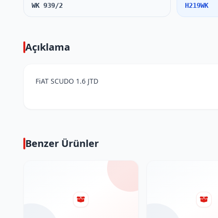
WK 939/2
H219WK
Açıklama
FiAT SCUDO 1.6 JTD
Benzer Ürünler