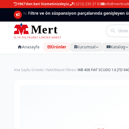
1967'den beri hizmetinizdeyiz.
0 (212) 235 37 83
info@merttrad
Mannlich: Filtre ve ön süspansiyon parçalarında genişleyen ürün
Anasayfa
Ürünler
Kurumsal
Katalog
Ana Sayfa
Ürünler
Yakıt/Mazot Filtresi