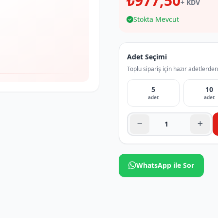
₺977,50
+ KDV
Stokta Mevcut
Adet Seçimi
Toplu sipariş için hazır adetlerden
5
10
adet
adet
WhatsApp ile Sor