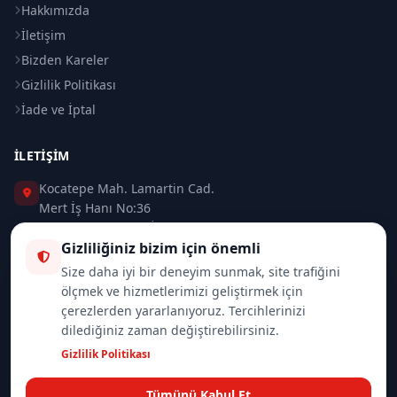
Hakkımızda
İletişim
Bizden Kareler
Gizlilik Politikası
İade ve İptal
İLETIŞIM
Kocatepe Mah. Lamartin Cad.
Mert İş Hanı No:36
Taksim / Beyoğlu / İSTANBUL
Gizliliğiniz bizim için önemli
0 (212) 235 37 83
Size daha iyi bir deneyim sunmak, site trafiğini
ölçmek ve hizmetlerimizi geliştirmek için
0 (532) 418 08 46
çerezlerden yararlanıyoruz. Tercihlerinizi
dilediğiniz zaman değiştirebilirsiniz.
info@merttrade.com
Gizlilik Politikası
İletişim Sayfası
Tümünü Kabul Et