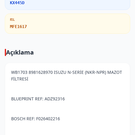
KX445D
FIL
MFE1617
Açıklama
WB1703 8981628970 ISUZU N-SERİE (NKR-NPR) MAZOT
FİLTRESİ
BLUEPRINT REF: ADZ92316
BOSCH REF: F026402216