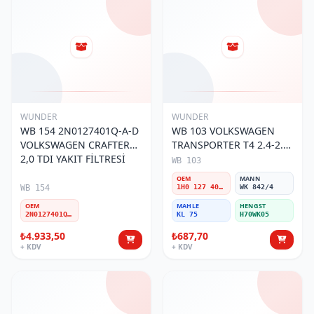
WUNDER
WUNDER
WB 154 2N0127401Q-A-D
WB 103 VOLKSWAGEN
VOLKSWAGEN CRAFTER
TRANSPORTER T4 2.4-2.5
2,0 TDI YAKIT FİLTRESİ
MOTOR- CADDY E.M 1H0
WB 103
127 401 C Yakıt/Mazot
OEM
MANN
Filtresi
WB 154
1H0 127 401 C
WK 842/4
OEM
MAHLE
HENGST
2N0127401Q-A-D
KL 75
H70WK05
₺4.933,50
₺687,70
+ KDV
+ KDV