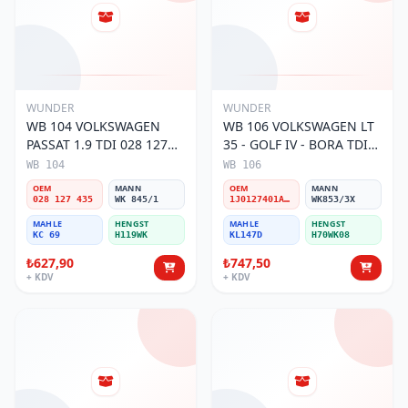
WUNDER
WUNDER
WB 104 VOLKSWAGEN
WB 106 VOLKSWAGEN LT
PASSAT 1.9 TDI 028 127
35 - GOLF IV - BORA TDI
435 Yakıt/Mazot Filtresi
1J0 127 401 Yakıt/Mazot
WB 104
WB 106
Filtresi
OEM
MANN
OEM
MANN
028 127 435
WK 845/1
1J0127401A/2D0127399/1J0127399A
WK853/3X
MAHLE
HENGST
MAHLE
HENGST
KC 69
H119WK
KL147D
H70WK08
₺627,90
₺747,50
+ KDV
+ KDV