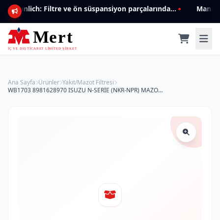
Mannlich: Filtre ve ön süspansiyon parçalarında genişleyen ürün yelpazesiyle kalite ve güven.
Ana Sayfa
Ürünler
Yakıt/Mazot Filtresi
WB1703 8981628970 ISUZU N-SERİE (NKR-NPR) MAZOT FİLTRESİ