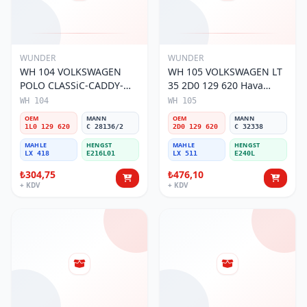
WUNDER
WUNDER
WH 104 VOLKSWAGEN
WH 105 VOLKSWAGEN LT
POLO CLASSiC-CADDY-
35 2D0 129 620 Hava
SEAT iBiZA 1L0 129 620
Filtresi
WH 104
WH 105
Hava Filtresi
OEM
MANN
OEM
MANN
1L0 129 620
C 28136/2
2D0 129 620
C 32338
MAHLE
HENGST
MAHLE
HENGST
LX 418
E216L01
LX 511
E240L
₺304,75
₺476,10
+ KDV
+ KDV