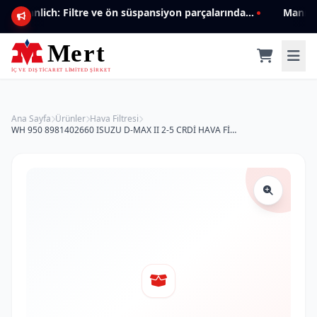
Mannlich: Filtre ve ön süspansiyon parçalarında genişleyen ürün yelpazesiyle kalite ve güven.
Ana Sayfa
Ürünler
Hava Filtresi
WH 950 8981402660 ISUZU D-MAX II 2-5 CRDİ HAVA FİLTRESİ