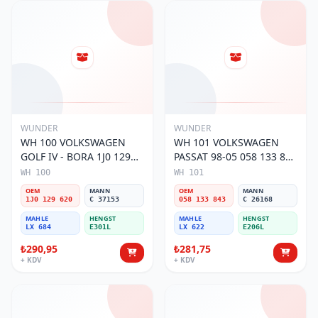
WUNDER
WUNDER
WH 100 VOLKSWAGEN
WH 101 VOLKSWAGEN
GOLF IV - BORA 1J0 129
PASSAT 98-05 058 133 843
620 Hava Filtresi
Hava Filtresi
WH 100
WH 101
OEM
MANN
OEM
MANN
1J0 129 620
C 37153
058 133 843
C 26168
MAHLE
HENGST
MAHLE
HENGST
LX 684
E301L
LX 622
E206L
₺290,95
₺281,75
+ KDV
+ KDV