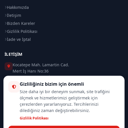
Hakkımızda
İletişim
Bizden Kareler
Gizlilik Politikası
İade ve İptal
İLETIŞIM
Kocatepe Mah. Lamartin Cad.
Mert İş Hanı No:36
Taksim / Beyoğlu / İSTANBUL
Gizliliğiniz bizim için önemli
0 (212) 235 37 83
Size daha iyi bir deneyim sunmak, site trafiğini
ölçmek ve hizmetlerimizi geliştirmek için
0 (532) 418 08 46
çerezlerden yararlanıyoruz. Tercihlerinizi
dilediğiniz zaman değiştirebilirsiniz.
info@merttrade.com
Gizlilik Politikası
İletişim Sayfası