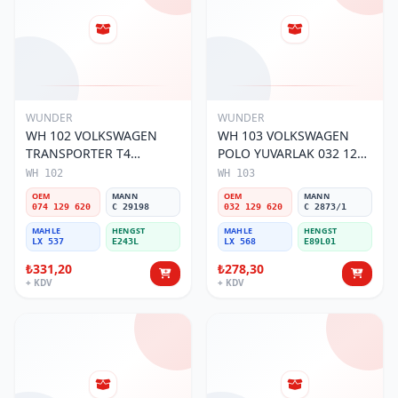
WUNDER
WUNDER
WH 102 VOLKSWAGEN
WH 103 VOLKSWAGEN
TRANSPORTER T4
POLO YUVARLAK 032 129
(SÜNGERSiZ) 074 129 620
620 Hava Filtresi
WH 102
WH 103
Hava Filtresi
OEM
MANN
OEM
MANN
074 129 620
C 29198
032 129 620
C 2873/1
MAHLE
HENGST
MAHLE
HENGST
LX 537
E243L
LX 568
E89L01
₺331,20
₺278,30
+ KDV
+ KDV