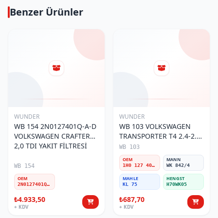
Benzer Ürünler
WUNDER
WUNDER
WB 154 2N0127401Q-A-D
WB 103 VOLKSWAGEN
VOLKSWAGEN CRAFTER
TRANSPORTER T4 2.4-2.5
2,0 TDI YAKIT FİLTRESİ
MOTOR- CADDY E.M 1H0
WB 103
127 401 C Yakıt/Mazot
OEM
MANN
Filtresi
WB 154
1H0 127 401 C
WK 842/4
OEM
MAHLE
HENGST
2N0127401Q-A-D
KL 75
H70WK05
₺4.933,50
₺687,70
+ KDV
+ KDV