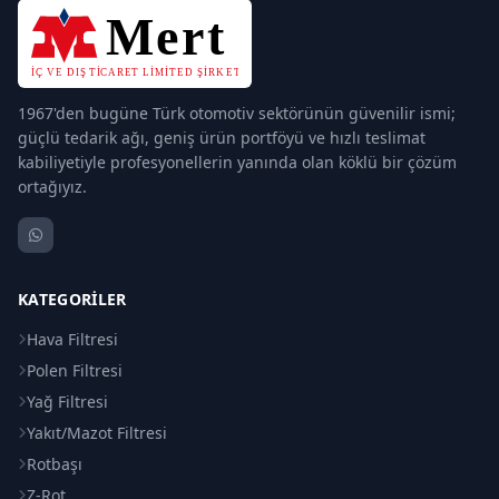
1967'den bugüne Türk otomotiv sektörünün güvenilir ismi;
güçlü tedarik ağı, geniş ürün portföyü ve hızlı teslimat
kabiliyetiyle profesyonellerin yanında olan köklü bir çözüm
ortağıyız.
KATEGORILER
Hava Filtresi
Polen Filtresi
Yağ Filtresi
Yakıt/Mazot Filtresi
Rotbaşı
Z-Rot