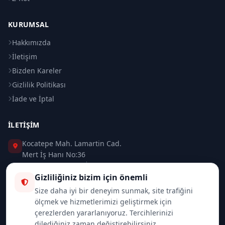
KURUMSAL
Hakkımızda
İletişim
Bizden Kareler
Gizlilik Politikası
İade ve İptal
İLETIŞIM
Kocatepe Mah. Lamartin Cad.
Mert İş Hanı No:36
Taksim / Beyoğlu / İSTANBUL
Gizliliğiniz bizim için önemli
0 (212) 235 37 83
Size daha iyi bir deneyim sunmak, site trafiğini
ölçmek ve hizmetlerimizi geliştirmek için
0 (532) 418 08 46
çerezlerden yararlanıyoruz. Tercihlerinizi
dilediğiniz zaman değiştirebilirsiniz.
info@merttrade.com