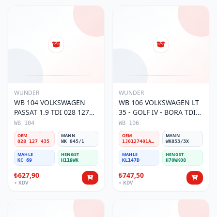
WUNDER
WUNDER
WB 104 VOLKSWAGEN
WB 106 VOLKSWAGEN LT
PASSAT 1.9 TDI 028 127
35 - GOLF IV - BORA TDI
435 Yakıt/Mazot Filtresi
1J0 127 401 Yakıt/Mazot
WB 104
WB 106
Filtresi
OEM
MANN
OEM
MANN
028 127 435
WK 845/1
1J0127401A/2D0127399/1J0127399A
WK853/3X
MAHLE
HENGST
MAHLE
HENGST
KC 69
H119WK
KL147D
H70WK08
₺627,90
₺747,50
+ KDV
+ KDV