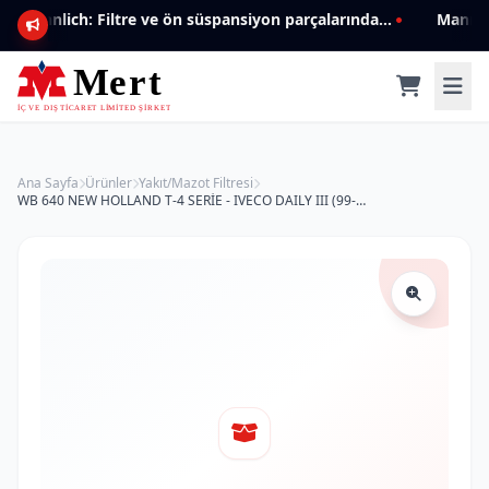
Mannlich: Filtre ve ön süspansiyon parçalarında genişleyen ürün yelpazesiyle kalite ve güven.
Ana Sayfa
Ürünler
Yakıt/Mazot Filtresi
WB 640 NEW HOLLAND T-4 SERİE - IVECO DAILY III (99-06) 87329736 Yakıt/Mazot Filtresi