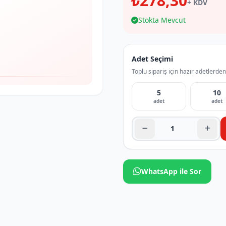
₺278,30
+ KDV
Stokta Mevcut
Adet Seçimi
Toplu sipariş için hazır adetlerden
5
10
adet
adet
WhatsApp ile Sor