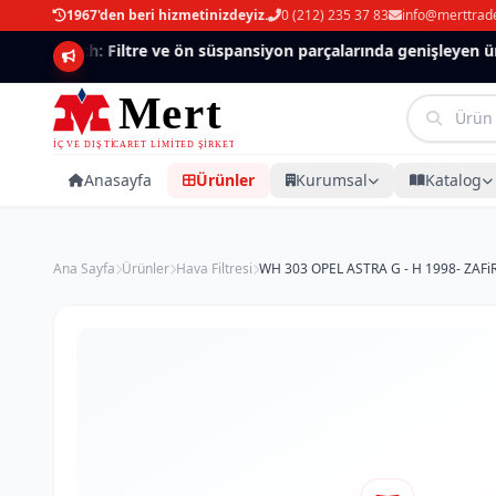
1967'den beri hizmetinizdeyiz.
0 (212) 235 37 83
info@merttrad
Mannlich: Filtre ve ön süspansiyon parçalarında genişleyen ürün
Anasayfa
Ürünler
Kurumsal
Katalog
Ana Sayfa
Ürünler
Hava Filtresi