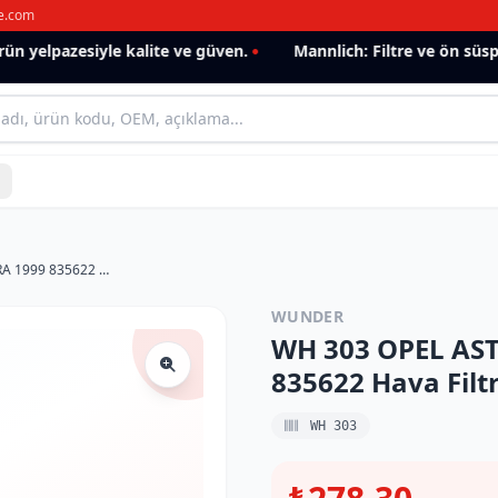
e.com
 yelpazesiyle kalite ve güven.
Mannlich: Filtre ve ön süspan
WH 303 OPEL ASTRA G - H 1998- ZAFiRA 1999 835622 Hava Filtresi
WUNDER
WH 303 OPEL ASTR
835622 Hava Filtr
WH 303