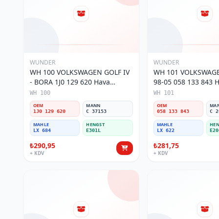
WUNDER
WUNDER
WH 100 VOLKSWAGEN GOLF IV
WH 101 VOLKSWAGE
- BORA 1J0 129 620 Hava
98-05 058 133 843 Ha
Filtresi
WH 100
WH 101
OEM
MANN
OEM
MA
1J0 129 620
C 37153
058 133 843
C 2
MAHLE
HENGST
MAHLE
HEN
LX 684
E301L
LX 622
E20
₺290,95
₺281,75
+ KDV
+ KDV