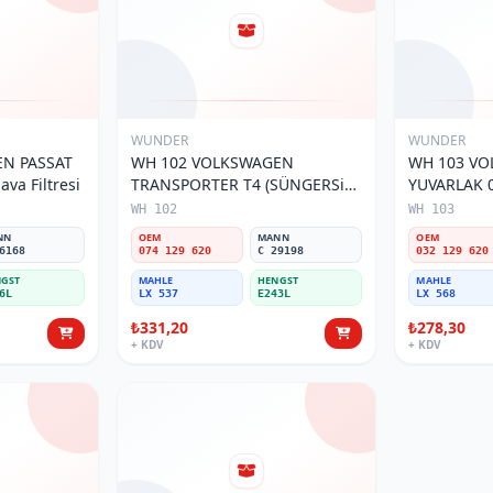
WUNDER
WUNDER
N PASSAT
WH 102 VOLKSWAGEN
WH 103 V
va Filtresi
TRANSPORTER T4 (SÜNGERSiZ)
YUVARLAK 0
074 129 620 Hava Filtresi
Filtresi
WH 102
WH 103
NN
OEM
MANN
OEM
6168
074 129 620
C 29198
032 129 620
GST
MAHLE
HENGST
MAHLE
6L
LX 537
E243L
LX 568
₺331,20
₺278,30
+ KDV
+ KDV