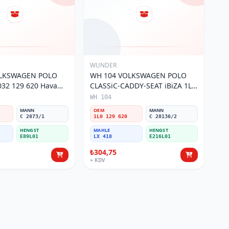
WUNDER
OLKSWAGEN POLO
WH 104 VOLKSWAGEN POLO
32 129 620 Hava
CLASSiC-CADDY-SEAT iBiZA 1L0
129 620 Hava Filtresi
WH 104
MANN
OEM
MANN
C 2873/1
1L0 129 620
C 28136/2
HENGST
MAHLE
HENGST
E89L01
LX 418
E216L01
₺304,75
+ KDV