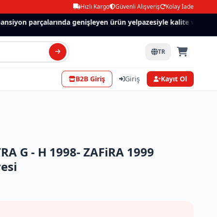
Hızlı Kargo
Güvenli Alışveriş
Kolay İade
siyon parçalarında genişleyen ürün yelpazesiyle kalite ve güven.
TR
B2B Giriş
Giriş
Kayıt Ol
A G - H 1998- ZAFiRA 1999
esi