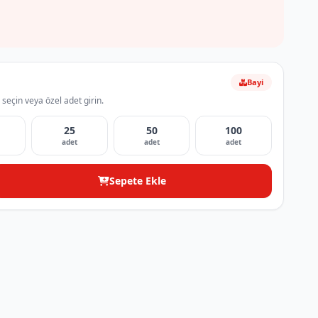
Bayi
 seçin veya özel adet girin.
25
50
100
adet
adet
adet
Sepete Ekle