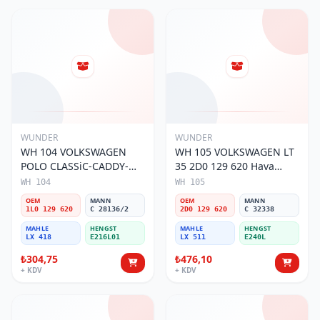
WUNDER
WUNDER
WH 104 VOLKSWAGEN
WH 105 VOLKSWAGEN LT
POLO CLASSiC-CADDY-
35 2D0 129 620 Hava
SEAT iBiZA 1L0 129 620
Filtresi
WH 104
WH 105
Hava Filtresi
OEM
MANN
OEM
MANN
1L0 129 620
C 28136/2
2D0 129 620
C 32338
MAHLE
HENGST
MAHLE
HENGST
LX 418
E216L01
LX 511
E240L
₺304,75
₺476,10
+ KDV
+ KDV