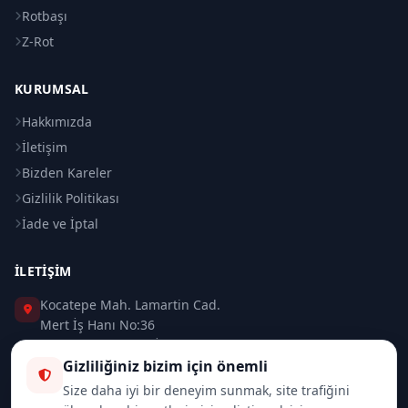
Rotbaşı
Z-Rot
KURUMSAL
Hakkımızda
İletişim
Bizden Kareler
Gizlilik Politikası
İade ve İptal
İLETIŞIM
Kocatepe Mah. Lamartin Cad.
Mert İş Hanı No:36
Taksim / Beyoğlu / İSTANBUL
Gizliliğiniz bizim için önemli
0 (212) 235 37 83
Size daha iyi bir deneyim sunmak, site trafiğini