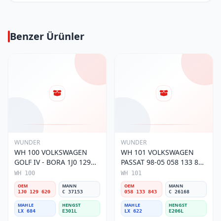
Benzer Ürünler
WUNDER
WUNDER
WH 100 VOLKSWAGEN
WH 101 VOLKSWAGEN
GOLF IV - BORA 1J0 129
PASSAT 98-05 058 133 843
620 Hava Filtresi
Hava Filtresi
WH 100
WH 101
OEM
MANN
OEM
MANN
1J0 129 620
C 37153
058 133 843
C 26168
MAHLE
HENGST
MAHLE
HENGST
LX 684
E301L
LX 622
E206L