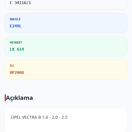
C 34116/1
MAHLE
E249L
HENGST
LX 614
FIL
HP2008
Açıklama
OPEL VECTRA B 1.6 - 2.0 - 2.5