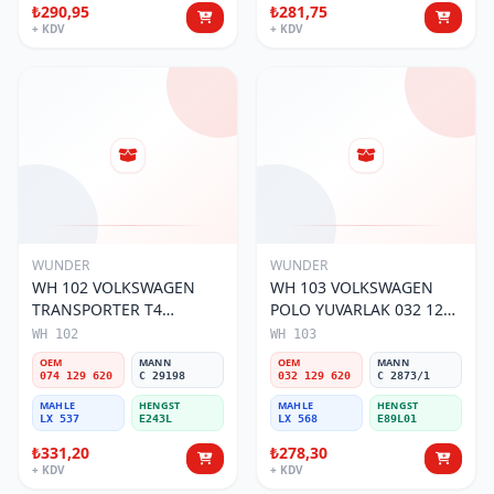
₺290,95
₺281,75
+ KDV
+ KDV
WUNDER
WUNDER
WH 102 VOLKSWAGEN
WH 103 VOLKSWAGEN
TRANSPORTER T4
POLO YUVARLAK 032 129
(SÜNGERSiZ) 074 129 620
620 Hava Filtresi
WH 102
WH 103
Hava Filtresi
OEM
MANN
OEM
MANN
074 129 620
C 29198
032 129 620
C 2873/1
MAHLE
HENGST
MAHLE
HENGST
LX 537
E243L
LX 568
E89L01
₺331,20
₺278,30
+ KDV
+ KDV