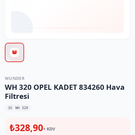
WUNDER
WH 320 OPEL KADET 834260 Hava
Filtresi
WH 320
₺328,90
+ KDV