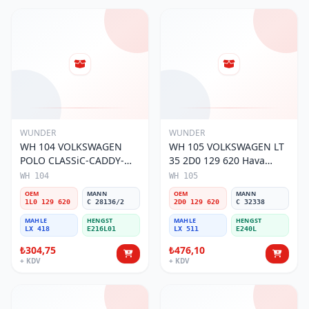
WUNDER
WUNDER
WH 104 VOLKSWAGEN
WH 105 VOLKSWAGEN LT
POLO CLASSiC-CADDY-
35 2D0 129 620 Hava
SEAT iBiZA 1L0 129 620
Filtresi
WH 104
WH 105
Hava Filtresi
OEM
MANN
OEM
MANN
1L0 129 620
C 28136/2
2D0 129 620
C 32338
MAHLE
HENGST
MAHLE
HENGST
LX 418
E216L01
LX 511
E240L
₺304,75
₺476,10
+ KDV
+ KDV