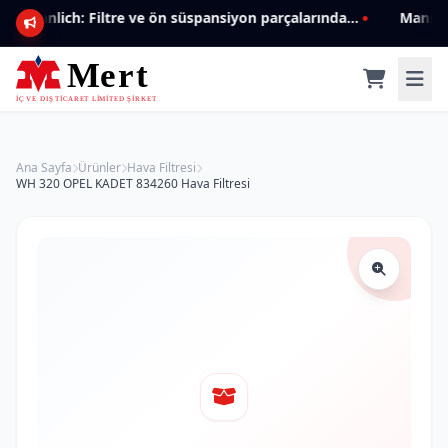
Mannlich: Filtre ve ön süspansiyon parçalarında genişleyen ürün yelpazesiyle kalite ve güven.
Ana Sayfa
Ürünler
Hava Filtresi
WH 320 OPEL KADET 834260 Hava Filtresi