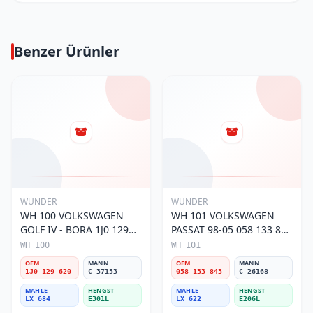
Benzer Ürünler
WUNDER
WUNDER
WH 100 VOLKSWAGEN
WH 101 VOLKSWAGEN
GOLF IV - BORA 1J0 129
PASSAT 98-05 058 133 843
620 Hava Filtresi
Hava Filtresi
WH 100
WH 101
OEM
MANN
OEM
MANN
1J0 129 620
C 37153
058 133 843
C 26168
MAHLE
HENGST
MAHLE
HENGST
LX 684
E301L
LX 622
E206L