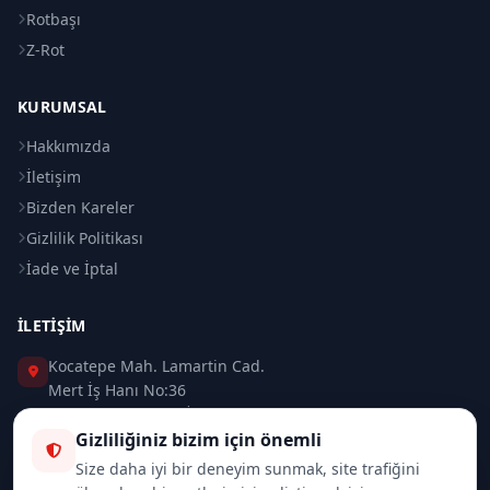
Rotbaşı
Z-Rot
KURUMSAL
Hakkımızda
İletişim
Bizden Kareler
Gizlilik Politikası
İade ve İptal
İLETIŞIM
Kocatepe Mah. Lamartin Cad.
Mert İş Hanı No:36
Taksim / Beyoğlu / İSTANBUL
Gizliliğiniz bizim için önemli
0 (212) 235 37 83
Size daha iyi bir deneyim sunmak, site trafiğini