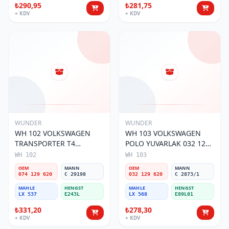
₺290,95
₺281,75
+ KDV
+ KDV
WUNDER
WUNDER
WH 102 VOLKSWAGEN
WH 103 VOLKSWAGEN
TRANSPORTER T4
POLO YUVARLAK 032 129
(SÜNGERSiZ) 074 129 620
620 Hava Filtresi
WH 102
WH 103
Hava Filtresi
OEM
MANN
OEM
MANN
074 129 620
C 29198
032 129 620
C 2873/1
MAHLE
HENGST
MAHLE
HENGST
LX 537
E243L
LX 568
E89L01
₺331,20
₺278,30
+ KDV
+ KDV