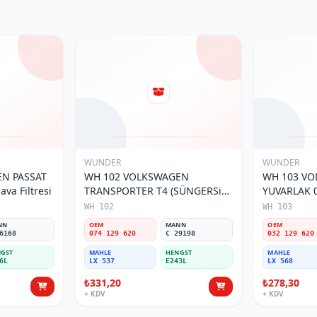
WUNDER
WUNDER
N PASSAT
WH 102 VOLKSWAGEN
WH 103 V
va Filtresi
TRANSPORTER T4 (SÜNGERSiZ)
YUVARLAK 0
074 129 620 Hava Filtresi
Filtresi
WH 102
WH 103
NN
OEM
MANN
OEM
6168
074 129 620
C 29198
032 129 620
GST
MAHLE
HENGST
MAHLE
6L
LX 537
E243L
LX 568
₺331,20
₺278,30
+ KDV
+ KDV