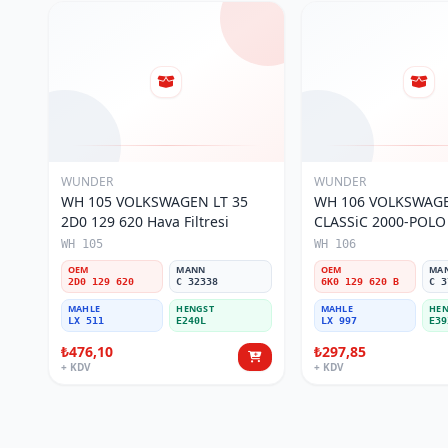
WUNDER
WUNDER
WH 105 VOLKSWAGEN LT 35
WH 106 VOLKSWAG
2D0 129 620 Hava Filtresi
CLASSiC 2000-POLO III
129 620 B Hava Filtr
WH 105
WH 106
OEM
MANN
OEM
MA
2D0 129 620
C 32338
6K0 129 620 B
C 3
MAHLE
HENGST
MAHLE
HEN
LX 511
E240L
LX 997
E39
₺476,10
₺297,85
+ KDV
+ KDV