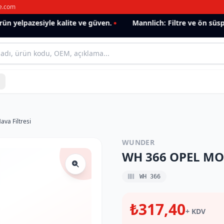
e.com
 yelpazesiyle kalite ve güven.
Mannlich: Filtre ve ön süspan
a Filtresi
WUNDER
WH 366 OPEL MOK
WH 366
₺317,40
+ KDV