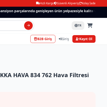
Hızlı Kargo
Güvenli Alışveriş
Kolay İade
siyon parçalarında genişleyen ürün yelpazesiyle kalite ve güven.
TR
B2B Giriş
Giriş
Kayıt Ol
KA HAVA 834 762 Hava Filtresi