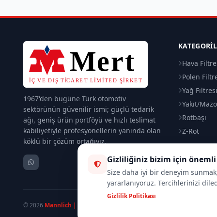
KATEGORI
Hava Filtre
Polen Filtr
Yağ Filtres
1967'den bugüne Türk otomotiv
Yakıt/Mazot
sektörünün güvenilir ismi; güçlü tedarik
Rotbaşı
ağı, geniş ürün portföyü ve hızlı teslimat
kabiliyetiyle profesyonellerin yanında olan
Z-Rot
köklü bir çözüm ortağıyız.
Gizliliğiniz bizim için önemli
Size daha iyi bir deneyim sunmak, 
yararlanıyoruz. Tercihlerinizi dile
Gizlilik Politikası
© 2026
Mannlich | MertTrade.com
— Tüm hakları saklıdır.