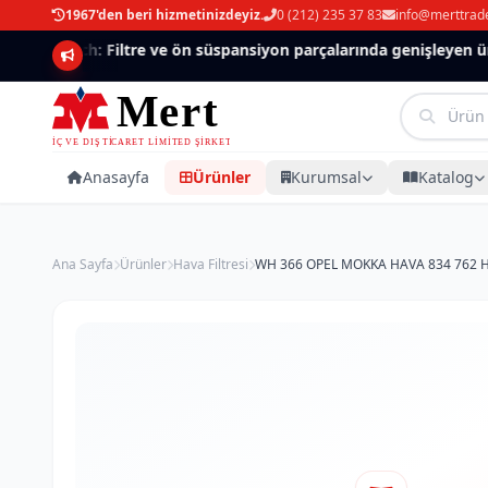
1967'den beri hizmetinizdeyiz.
0 (212) 235 37 83
info@merttrad
Mannlich: Filtre ve ön süspansiyon parçalarında genişleyen ürün
Anasayfa
Ürünler
Kurumsal
Katalog
Ana Sayfa
Ürünler
Hava Filtresi
WH 366 OPEL MOKKA HAVA 834 762 Hav