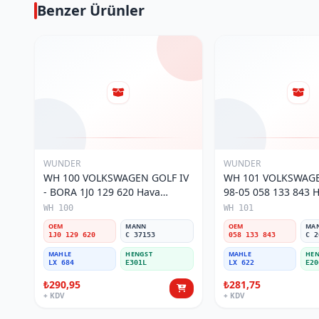
Benzer Ürünler
WUNDER
WUNDER
WH 100 VOLKSWAGEN GOLF IV
WH 101 VOLKSWAGE
- BORA 1J0 129 620 Hava
98-05 058 133 843 Ha
Filtresi
WH 100
WH 101
OEM
MANN
OEM
MA
1J0 129 620
C 37153
058 133 843
C 2
MAHLE
HENGST
MAHLE
HEN
LX 684
E301L
LX 622
E20
₺290,95
₺281,75
+ KDV
+ KDV