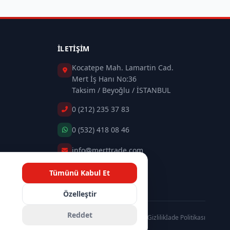
İLETIŞIM
Kocatepe Mah. Lamartin Cad.
Mert İş Hanı No:36
Taksim / Beyoğlu / İSTANBUL
0 (212) 235 37 83
0 (532) 418 08 46
info@merttrade.com
Tümünü Kabul Et
İletişim Sayfası
n
Özelleştir
Reddet
Gizlilik
İade Politikası