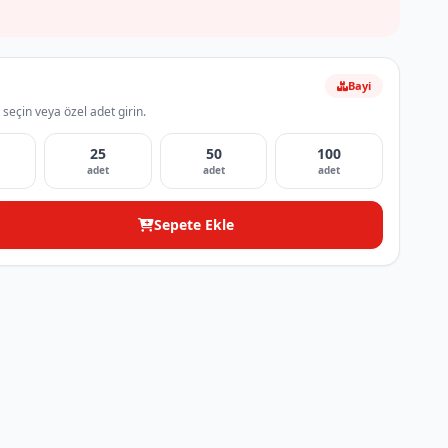
Bayi
 seçin veya özel adet girin.
25
50
100
adet
adet
adet
Sepete Ekle