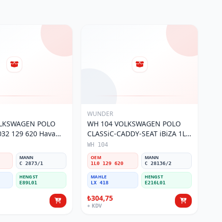
WUNDER
OLKSWAGEN POLO
WH 104 VOLKSWAGEN POLO
32 129 620 Hava
CLASSiC-CADDY-SEAT iBiZA 1L0
129 620 Hava Filtresi
WH 104
MANN
OEM
MANN
C 2873/1
1L0 129 620
C 28136/2
HENGST
MAHLE
HENGST
E89L01
LX 418
E216L01
₺304,75
+ KDV