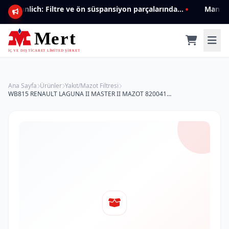
Mannlich: Filtre ve ön süspansiyon parçalarında genişleyen ürün yelpazesiyle kalite ve güven.
Ana Sayfa
Ürünler
Yakıt/Mazot Filtresi
WB815 RENAULT LAGUNA II MASTER II MAZOT 8200416946 Yakıt/Mazot Filtresi