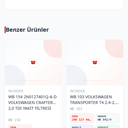
Benzer Ürünler
WUNDER
WUNDER
WB 154 2N0127401Q-A-D
WB 103 VOLKSWAGEN
VOLKSWAGEN CRAFTER
TRANSPORTER T4 2.4-2.5
2,0 TDI YAKIT FİLTRESİ
MOTOR- CADDY E.M 1H0
WB 103
127 401 C Yakıt/Mazot
OEM
MANN
Filtresi
WB 154
1H0 127 401 C
WK 842/4
OEM
MAHLE
HENGST