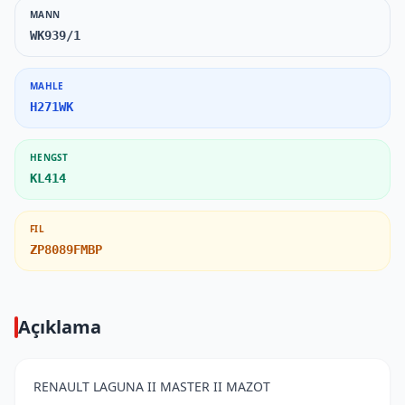
MANN
WK939/1
MAHLE
H271WK
HENGST
KL414
FIL
ZP8089FMBP
Açıklama
RENAULT LAGUNA II MASTER II MAZOT