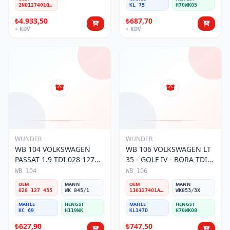
2N0127401Q-A-D
KL 75
H70WK05
₺4.933,50
₺687,70
+ KDV
+ KDV
WUNDER
WUNDER
WB 104 VOLKSWAGEN
WB 106 VOLKSWAGEN LT
PASSAT 1.9 TDI 028 127
35 - GOLF IV - BORA TDI
435 Yakıt/Mazot Filtresi
1J0 127 401 Yakıt/Mazot
WB 104
WB 106
Filtresi
OEM
MANN
OEM
MANN
028 127 435
WK 845/1
1J0127401A/2D0127399/1J0127399A
WK853/3X
MAHLE
HENGST
MAHLE
HENGST
KC 69
H119WK
KL147D
H70WK08
₺627,90
₺747,50