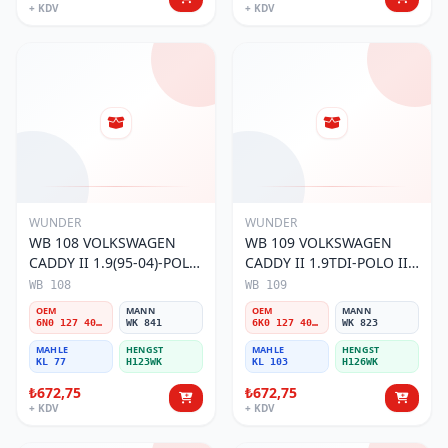
+ KDV
+ KDV
WUNDER
WUNDER
WB 108 VOLKSWAGEN
WB 109 VOLKSWAGEN
CADDY II 1.9(95-04)-POLO
CADDY II 1.9TDI-POLO III
III 1.9TDI 6N0 127 401 C
1.9TDI 6K0 127 401 G
WB 108
WB 109
Yakıt/Mazot Filtresi
Yakıt/Mazot Filtresi
OEM
MANN
OEM
MANN
6N0 127 401 C
WK 841
6K0 127 401 G
WK 823
MAHLE
HENGST
MAHLE
HENGST
KL 77
H123WK
KL 103
H126WK
₺672,75
₺672,75
+ KDV
+ KDV