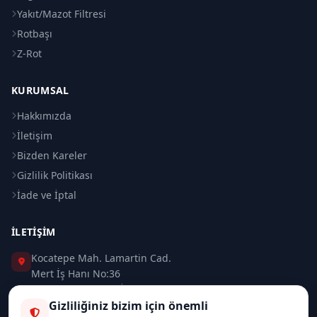
Yakıt/Mazot Filtresi
Rotbaşı
Z-Rot
KURUMSAL
Hakkımızda
İletişim
Bizden Kareler
Gizlilik Politikası
İade ve İptal
İLETIŞIM
Kocatepe Mah. Lamartin Cad.
Mert İş Hanı No:36
Taksim / Beyoğlu / İSTANBUL
Gizliliğiniz bizim için önemli
0 (212) 235 37 83