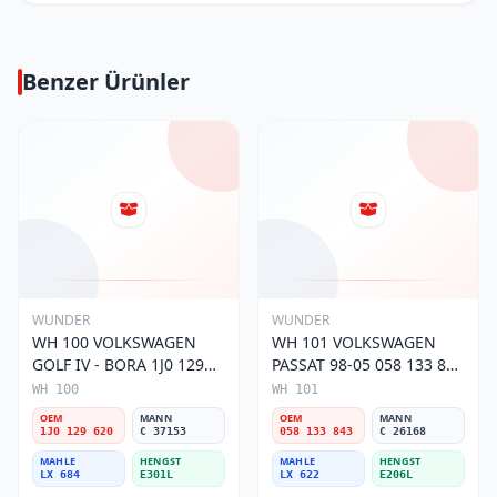
Benzer Ürünler
WUNDER
WUNDER
WH 100 VOLKSWAGEN
WH 101 VOLKSWAGEN
GOLF IV - BORA 1J0 129
PASSAT 98-05 058 133 843
620 Hava Filtresi
Hava Filtresi
WH 100
WH 101
OEM
MANN
OEM
MANN
1J0 129 620
C 37153
058 133 843
C 26168
MAHLE
HENGST
MAHLE
HENGST
LX 684
E301L
LX 622
E206L