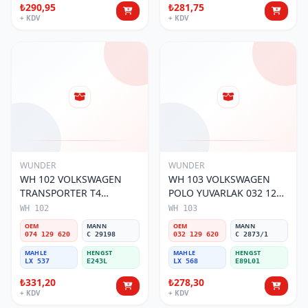
₺290,95
₺281,75
+ KDV
+ KDV
WUNDER
WUNDER
WH 102 VOLKSWAGEN
WH 103 VOLKSWAGEN
TRANSPORTER T4
POLO YUVARLAK 032 129
(SÜNGERSiZ) 074 129 620
620 Hava Filtresi
WH 102
WH 103
Hava Filtresi
OEM
MANN
OEM
MANN
074 129 620
C 29198
032 129 620
C 2873/1
MAHLE
HENGST
MAHLE
HENGST
LX 537
E243L
LX 568
E89L01
₺331,20
₺278,30
+ KDV
+ KDV