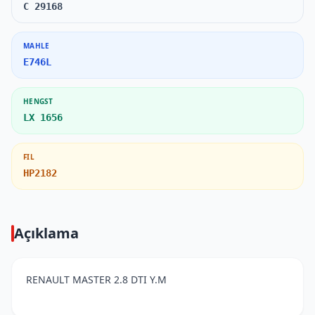
C 29168
MAHLE
E746L
HENGST
LX 1656
FIL
HP2182
Açıklama
RENAULT MASTER 2.8 DTI Y.M