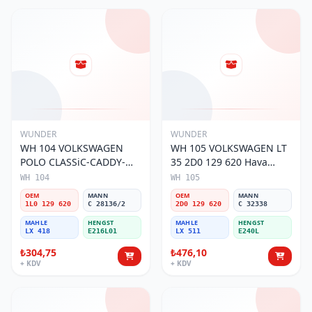
WUNDER
WUNDER
WH 104 VOLKSWAGEN
WH 105 VOLKSWAGEN LT
POLO CLASSiC-CADDY-
35 2D0 129 620 Hava
SEAT iBiZA 1L0 129 620
Filtresi
WH 104
WH 105
Hava Filtresi
OEM
MANN
OEM
MANN
1L0 129 620
C 28136/2
2D0 129 620
C 32338
MAHLE
HENGST
MAHLE
HENGST
LX 418
E216L01
LX 511
E240L
₺304,75
₺476,10
+ KDV
+ KDV