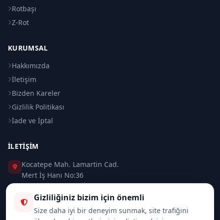
Rotbaşı
Z-Rot
KURUMSAL
Hakkımızda
İletişim
Bizden Kareler
Gizlilik Politikası
İade ve İptal
İLETIŞIM
Kocatepe Mah. Lamartin Cad.
Mert İş Hanı No:36
Taksim / Beyoğlu / İSTANBUL
Gizliliğiniz bizim için önemli
0 (212) 235 37 83
Size daha iyi bir deneyim sunmak, site trafiğini