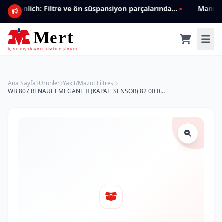
Mannlich: Filtre ve ön süspansiyon parçalarında genişleyen ürün yelpazesiyle kalite ve güven.
Ana Sayfa
Ürünler
Yakıt/Mazot Filtresi
WB 807 RENAULT MEGANE II (KAPALI SENSÖR) 82 00 026 237 Yakıt/Mazot Filtresi