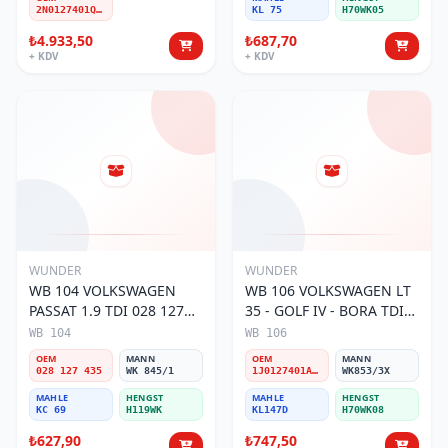
2N0127401Q-A-D
KL 75
H70WK05
₺4.933,50
₺687,70
+ KDV
+ KDV
WUNDER
WUNDER
WB 104 VOLKSWAGEN
WB 106 VOLKSWAGEN LT
PASSAT 1.9 TDI 028 127
35 - GOLF IV - BORA TDI
435 Yakıt/Mazot Filtresi
1J0 127 401 Yakıt/Mazot
WB 104
WB 106
Filtresi
OEM
MANN
OEM
MANN
028 127 435
WK 845/1
1J0127401A/2D0127399/1J0127399A
WK853/3X
MAHLE
HENGST
MAHLE
HENGST
KC 69
H119WK
KL147D
H70WK08
₺627,90
₺747,50