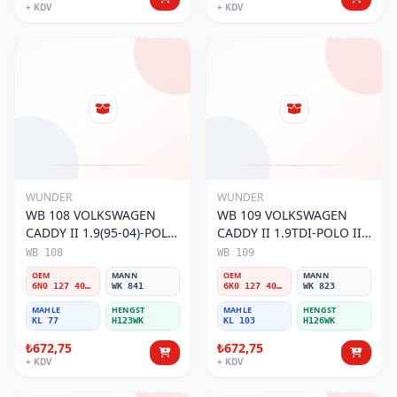
+ KDV
+ KDV
WUNDER
WUNDER
WB 108 VOLKSWAGEN
WB 109 VOLKSWAGEN
CADDY II 1.9(95-04)-POLO
CADDY II 1.9TDI-POLO III
III 1.9TDI 6N0 127 401 C
1.9TDI 6K0 127 401 G
WB 108
WB 109
Yakıt/Mazot Filtresi
Yakıt/Mazot Filtresi
OEM
MANN
OEM
MANN
6N0 127 401 C
WK 841
6K0 127 401 G
WK 823
MAHLE
HENGST
MAHLE
HENGST
KL 77
H123WK
KL 103
H126WK
₺672,75
₺672,75
+ KDV
+ KDV