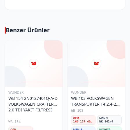
Benzer Ürünler
WUNDER
WUNDER
WB 154 2N0127401Q-A-D
WB 103 VOLKSWAGEN
VOLKSWAGEN CRAFTER
TRANSPORTER T4 2.4-2.5
2,0 TDI YAKIT FİLTRESİ
MOTOR- CADDY E.M 1H0
WB 103
127 401 C Yakıt/Mazot
OEM
MANN
Filtresi
WB 154
1H0 127 401 C
WK 842/4
OEM
MAHLE
HENGST