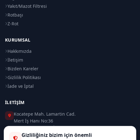
Yakıt/Mazot Filtresi
Rotbaşı
Z-Rot
KURUMSAL
Hakkımızda
İletişim
Bizden Kareler
Gizlilik Politikası
İade ve İptal
İLETIŞIM
Kocatepe Mah. Lamartin Cad.
Mert İş Hanı No:36
Taksim / Beyoğlu / İSTANBUL
Gizliliğiniz bizim için önemli
0 (212) 235 37 83