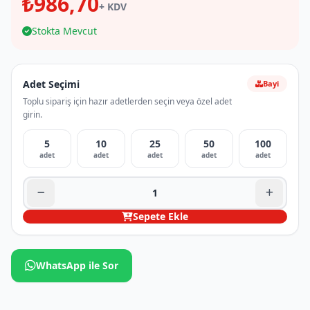
₺986,70
+ KDV
Stokta Mevcut
Adet Seçimi
Bayi
Toplu sipariş için hazır adetlerden seçin veya özel adet
girin.
5
10
25
50
100
adet
adet
adet
adet
adet
Sepete Ekle
WhatsApp ile Sor