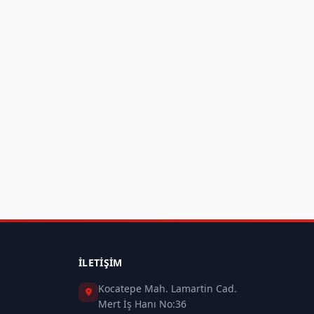
İLETIŞIM
Kocatepe Mah. Lamartin Cad.
Mert İş Hanı No:36