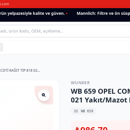
e.com
 yelpazesiyle kalite ve güven.
Mannlich: Filtre ve ön süspan
WB 659 OPEL COMBO D 1,3-1,6 CDTİ KAĞIT TİP 818 021 Yakıt/Mazot Filtresi
WUNDER
WB 659 OPEL COM
021 Yakıt/Mazot F
WB 659