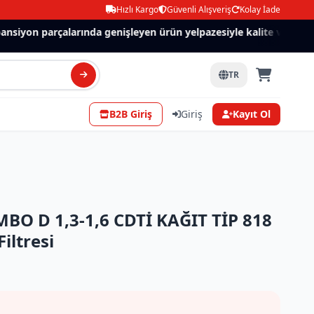
Hızlı Kargo
Güvenli Alışveriş
Kolay İade
siyon parçalarında genişleyen ürün yelpazesiyle kalite ve güven.
TR
B2B Giriş
Giriş
Kayıt Ol
BO D 1,3-1,6 CDTİ KAĞIT TİP 818
iltresi