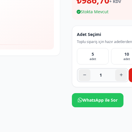
₺986,70
+ KDV
Stokta Mevcut
Adet Seçimi
Toplu sipariş için hazır adetlerden
5
10
adet
adet
WhatsApp ile Sor