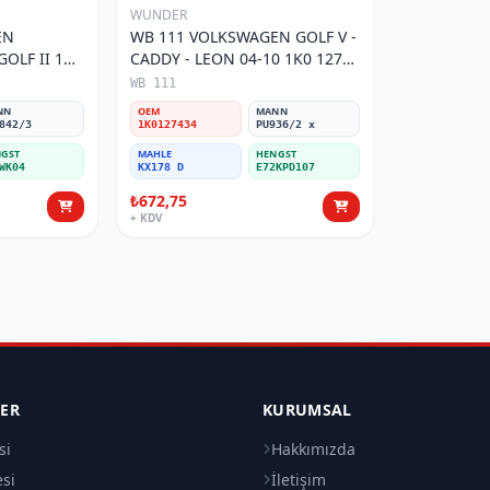
WUNDER
EN
WB 111 VOLKSWAGEN GOLF V -
OLF II 191
CADDY - LEON 04-10 1K0 127
Filtresi
434 Yakıt/Mazot Filtresi
WB 111
NN
OEM
MANN
842/3
1K0127434
PU936/2 x
GST
MAHLE
HENGST
WK04
KX178 D
E72KPD107
₺672,75
+ KDV
LER
KURUMSAL
si
Hakkımızda
esi
İletişim