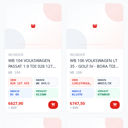
WUNDER
WUNDER
WB 104 VOLKSWAGEN
WB 106 VOLKSWAGEN LT
PASSAT 1.9 TDI 028 127
35 - GOLF IV - BORA TDI
435 Yakıt/Mazot Filtresi
1J0 127 401 Yakıt/Mazot
WB 104
WB 106
Filtresi
OEM
MANN
OEM
MANN
028 127 435
WK 845/1
1J0127401A/2D0127399/1J0127399A
WK853/3X
MAHLE
HENGST
MAHLE
HENGST
KC 69
H119WK
KL147D
H70WK08
₺627,90
₺747,50
+ KDV
+ KDV