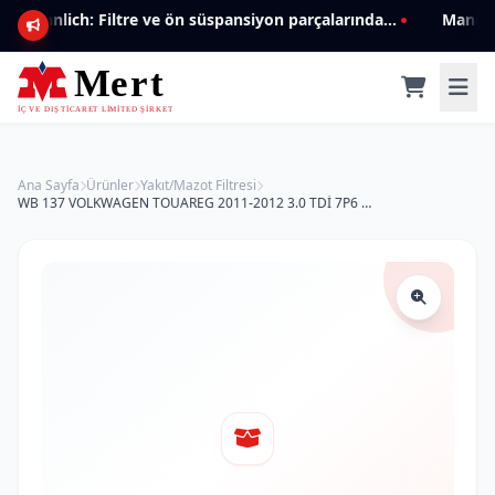
Mannlich: Filtre ve ön süspansiyon parçalarında genişleyen ürün yelpazesiyle kalite ve güven.
Ana Sayfa
Ürünler
Yakıt/Mazot Filtresi
WB 137 VOLKWAGEN TOUAREG 2011-2012 3.0 TDİ 7P6 127 177 Yakıt/Mazot Filtresi