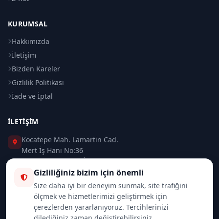
KURUMSAL
Hakkımızda
İletişim
Bizden Kareler
Gizlilik Politikası
İade ve İptal
İLETIŞIM
Kocatepe Mah. Lamartin Cad.
Mert İş Hanı No:36
Taksim / Beyoğlu / İSTANBUL
Gizliliğiniz bizim için önemli
0 (212) 235 37 83
Size daha iyi bir deneyim sunmak, site trafiğini
ölçmek ve hizmetlerimizi geliştirmek için
0 (532) 418 08 46
çerezlerden yararlanıyoruz. Tercihlerinizi
dilediğiniz zaman değiştirebilirsiniz.
info@merttrade.com