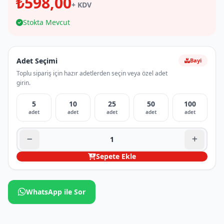
₺598,00
+ KDV
Stokta Mevcut
Adet Seçimi
Bayi
Toplu sipariş için hazır adetlerden seçin veya özel adet
girin.
5
10
25
50
100
adet
adet
adet
adet
adet
Sepete Ekle
WhatsApp ile Sor