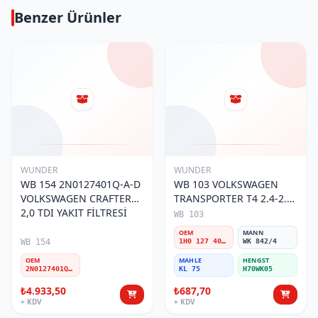
Benzer Ürünler
WUNDER
WUNDER
WB 154 2N0127401Q-A-D
WB 103 VOLKSWAGEN
VOLKSWAGEN CRAFTER
TRANSPORTER T4 2.4-2.5
2,0 TDI YAKIT FİLTRESİ
MOTOR- CADDY E.M 1H0
WB 103
127 401 C Yakıt/Mazot
OEM
MANN
Filtresi
WB 154
1H0 127 401 C
WK 842/4
OEM
MAHLE
HENGST
2N0127401Q-A-D
KL 75
H70WK05
₺4.933,50
₺687,70
+ KDV
+ KDV