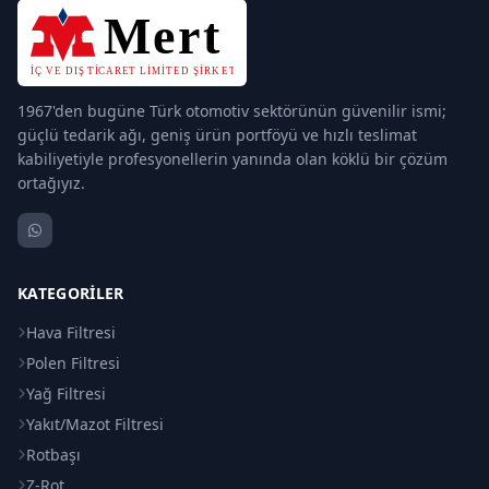
1967'den bugüne Türk otomotiv sektörünün güvenilir ismi;
güçlü tedarik ağı, geniş ürün portföyü ve hızlı teslimat
kabiliyetiyle profesyonellerin yanında olan köklü bir çözüm
ortağıyız.
KATEGORILER
Hava Filtresi
Polen Filtresi
Yağ Filtresi
Yakıt/Mazot Filtresi
Rotbaşı
Z-Rot