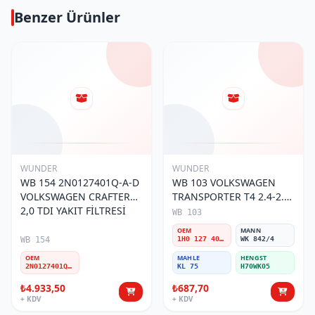
Benzer Ürünler
WUNDER
WUNDER
WB 154 2N0127401Q-A-D
WB 103 VOLKSWAGEN
VOLKSWAGEN CRAFTER
TRANSPORTER T4 2.4-2.5
2,0 TDI YAKIT FİLTRESİ
MOTOR- CADDY E.M 1H0
WB 103
127 401 C Yakıt/Mazot
OEM
MANN
Filtresi
WB 154
1H0 127 401 C
WK 842/4
OEM
MAHLE
HENGST
2N0127401Q-A-D
KL 75
H70WK05
₺4.933,50
₺687,70
+ KDV
+ KDV