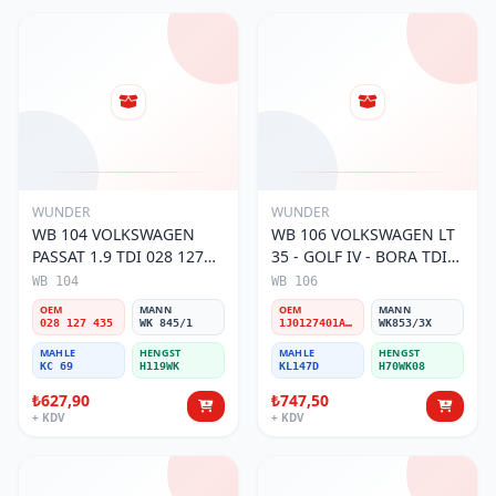
WUNDER
WUNDER
WB 104 VOLKSWAGEN
WB 106 VOLKSWAGEN LT
PASSAT 1.9 TDI 028 127
35 - GOLF IV - BORA TDI
435 Yakıt/Mazot Filtresi
1J0 127 401 Yakıt/Mazot
WB 104
WB 106
Filtresi
OEM
MANN
OEM
MANN
028 127 435
WK 845/1
1J0127401A/2D0127399/1J0127399A
WK853/3X
MAHLE
HENGST
MAHLE
HENGST
KC 69
H119WK
KL147D
H70WK08
₺627,90
₺747,50
+ KDV
+ KDV