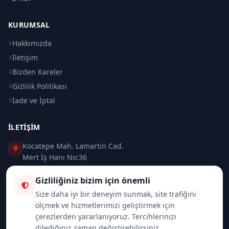
KURUMSAL
Hakkımızda
İletişim
Bizden Kareler
Gizlilik Politikası
İade ve İptal
İLETIŞIM
Kocatepe Mah. Lamartin Cad.
Mert İş Hanı No:36
Taksim / Beyoğlu / İSTANBUL
Gizliliğiniz bizim için önemli
0 (212) 235 37 83
Size daha iyi bir deneyim sunmak, site trafiğini
ölçmek ve hizmetlerimizi geliştirmek için
0 (532) 418 08 46
çerezlerden yararlanıyoruz. Tercihlerinizi
dilediğiniz zaman değiştirebilirsiniz.
info@merttrade.com