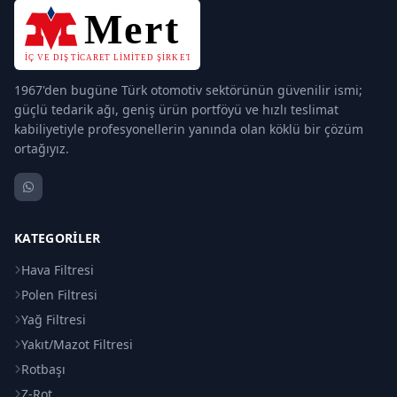
1967'den bugüne Türk otomotiv sektörünün güvenilir ismi;
güçlü tedarik ağı, geniş ürün portföyü ve hızlı teslimat
kabiliyetiyle profesyonellerin yanında olan köklü bir çözüm
ortağıyız.
KATEGORILER
Hava Filtresi
Polen Filtresi
Yağ Filtresi
Yakıt/Mazot Filtresi
Rotbaşı
Z-Rot