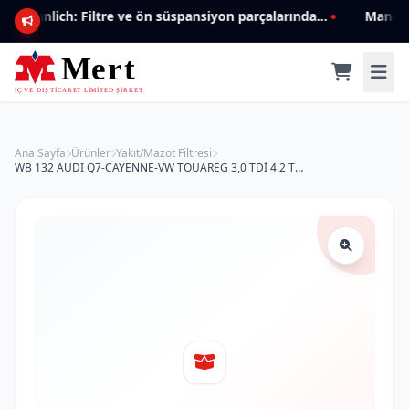
Mannlich: Filtre ve ön süspansiyon parçalarında genişleyen ürün yelpazesiyle kalite ve güven.
Ana Sayfa
Ürünler
Yakıt/Mazot Filtresi
WB 132 AUDI Q7-CAYENNE-VW TOUAREG 3,0 TDİ 4.2 TDİ 7L6 127 177 C Yakıt/Mazot Filtresi