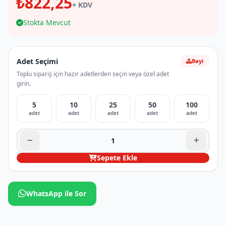
₺822,25
+ KDV
Stokta Mevcut
Adet Seçimi
Bayi
Toplu sipariş için hazır adetlerden seçin veya özel adet
girin.
5
10
25
50
100
adet
adet
adet
adet
adet
Sepete Ekle
WhatsApp ile Sor