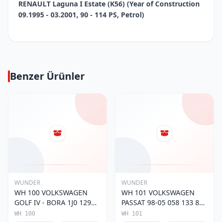
RENAULT Laguna I Estate (K56) (Year of Construction
09.1995 - 03.2001, 90 - 114 PS, Petrol)
Benzer Ürünler
WUNDER
WUNDER
WH 100 VOLKSWAGEN
WH 101 VOLKSWAGEN
GOLF IV - BORA 1J0 129
PASSAT 98-05 058 133 843
620 Hava Filtresi
Hava Filtresi
WH 100
WH 101