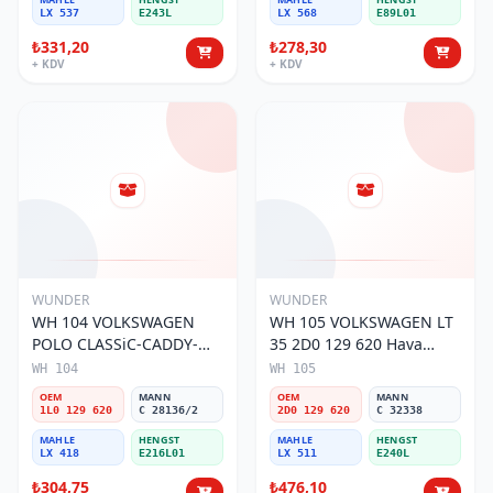
LX 537
E243L
LX 568
E89L01
₺331,20
₺278,30
+ KDV
+ KDV
WUNDER
WUNDER
WH 104 VOLKSWAGEN
WH 105 VOLKSWAGEN LT
POLO CLASSiC-CADDY-
35 2D0 129 620 Hava
SEAT iBiZA 1L0 129 620
Filtresi
WH 104
WH 105
Hava Filtresi
OEM
MANN
OEM
MANN
1L0 129 620
C 28136/2
2D0 129 620
C 32338
MAHLE
HENGST
MAHLE
HENGST
LX 418
E216L01
LX 511
E240L
₺304,75
₺476,10