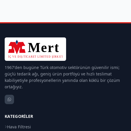
1967'den bugüne Türk otomotiv sektörünün güvenilir ismi;
güçlü tedarik ağı, geniş ürün portföyü ve hızlı teslimat
kabiliyetiyle profesyonellerin yanında olan köklü bir çözüm
ortağıyız.
KATEGORILER
Hava Filtresi