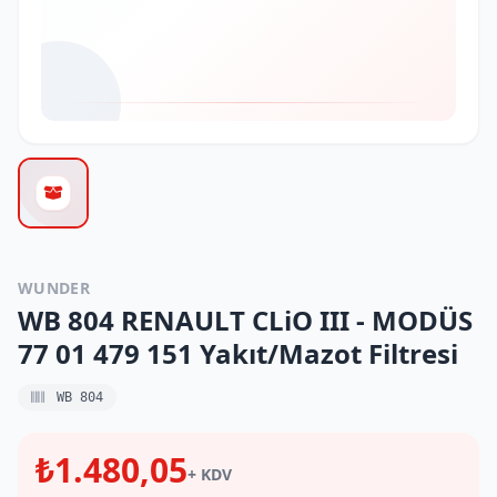
WUNDER
WB 804 RENAULT CLiO III - MODÜS
77 01 479 151 Yakıt/Mazot Filtresi
WB 804
₺1.480,05
+ KDV