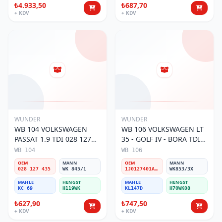
₺4.933,50
₺687,70
+ KDV
+ KDV
WUNDER
WUNDER
WB 104 VOLKSWAGEN
WB 106 VOLKSWAGEN LT
PASSAT 1.9 TDI 028 127
35 - GOLF IV - BORA TDI
435 Yakıt/Mazot Filtresi
1J0 127 401 Yakıt/Mazot
WB 104
WB 106
Filtresi
OEM
MANN
OEM
MANN
028 127 435
WK 845/1
1J0127401A/2D0127399/1J0127399A
WK853/3X
MAHLE
HENGST
MAHLE
HENGST
KC 69
H119WK
KL147D
H70WK08
₺627,90
₺747,50
+ KDV
+ KDV