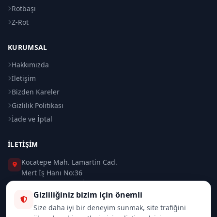
Rotbaşı
Z-Rot
KURUMSAL
Hakkımızda
İletişim
Bizden Kareler
Gizlilik Politikası
İade ve İptal
İLETIŞIM
Kocatepe Mah. Lamartin Cad.
Mert İş Hanı No:36
Taksim / Beyoğlu / İSTANBUL
Gizliliğiniz bizim için önemli
0 (212) 235 37 83
Size daha iyi bir deneyim sunmak, site trafiğini