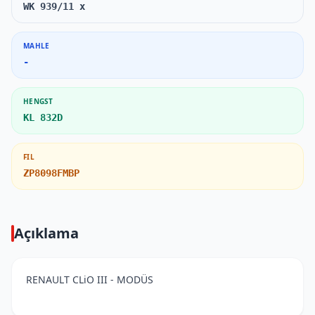
WK 939/11 x
MAHLE
-
HENGST
KL 832D
FIL
ZP8098FMBP
Açıklama
RENAULT CLiO III - MODÜS