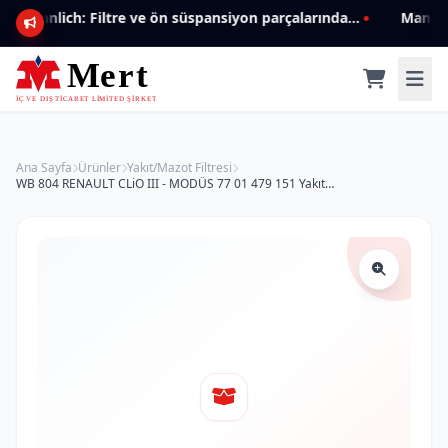
Mannlich: Filtre ve ön süspansiyon parçalarında genişleyen ürün yelpazesiyle kalite ve güven.
Ana Sayfa
Ürünler
Yakıt/Mazot Filtresi
WB 804 RENAULT CLiO III - MODÜS 77 01 479 151 Yakıt/Mazot Filtresi