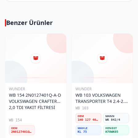
Benzer Ürünler
WUNDER
WUNDER
WB 154 2N0127401Q-A-D
WB 103 VOLKSWAGEN
VOLKSWAGEN CRAFTER
TRANSPORTER T4 2.4-2.5
2,0 TDI YAKIT FİLTRESİ
MOTOR- CADDY E.M 1H0
WB 103
127 401 C Yakıt/Mazot
OEM
MANN
Filtresi
WB 154
1H0 127 401 C
WK 842/4
OEM
MAHLE
HENGST
2N0127401Q-A-D
KL 75
H70WK05