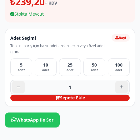
₺239,20
+ KDV
Stokta Mevcut
Adet Seçimi
Bayi
Toplu sipariş için hazır adetlerden seçin veya özel adet
girin.
5
10
25
50
100
adet
adet
adet
adet
adet
Sepete Ekle
WhatsApp ile Sor