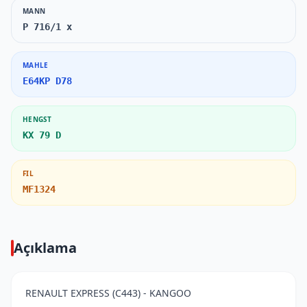
MANN
P 716/1 x
MAHLE
E64KP D78
HENGST
KX 79 D
FIL
MF1324
Açıklama
RENAULT EXPRESS (C443) - KANGOO