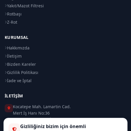
Yakıt/Mazot Filtresi
Rotbaşı
Z-Rot
KURUMSAL
Hakkımızda
İletişim
Bizden Kareler
Gizlilik Politikası
İade ve İptal
İLETIŞIM
Kocatepe Mah. Lamartin Cad.
Mert İş Hanı No:36
Taksim / Beyoğlu / İSTANBUL
Gizliliğiniz bizim için önemli
0 (212) 235 37 83