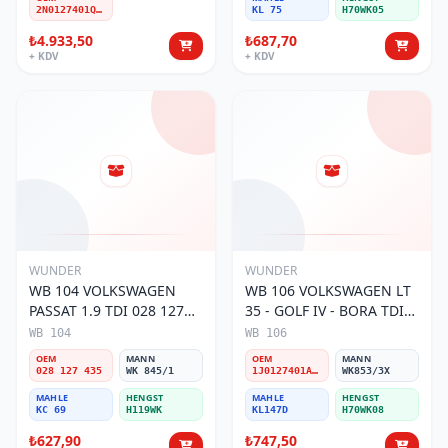
2N0127401Q-A-D
KL 75
H70WK05
₺4.933,50
₺687,70
+ KDV
+ KDV
WUNDER
WUNDER
WB 104 VOLKSWAGEN
WB 106 VOLKSWAGEN LT
PASSAT 1.9 TDI 028 127
35 - GOLF IV - BORA TDI
435 Yakıt/Mazot Filtresi
1J0 127 401 Yakıt/Mazot
WB 104
WB 106
Filtresi
OEM
MANN
OEM
MANN
028 127 435
WK 845/1
1J0127401A/2D0127399/1J0127399A
WK853/3X
MAHLE
HENGST
MAHLE
HENGST
KC 69
H119WK
KL147D
H70WK08
₺627,90
₺747,50