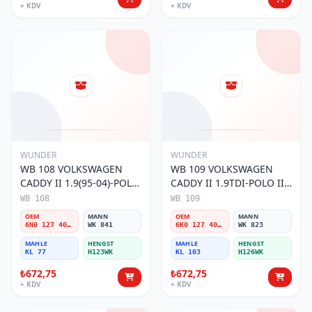
+ KDV
+ KDV
WUNDER
WUNDER
WB 108 VOLKSWAGEN
WB 109 VOLKSWAGEN
CADDY II 1.9(95-04)-POLO
CADDY II 1.9TDI-POLO III
III 1.9TDI 6N0 127 401 C
1.9TDI 6K0 127 401 G
WB 108
WB 109
Yakıt/Mazot Filtresi
Yakıt/Mazot Filtresi
OEM
MANN
OEM
MANN
6N0 127 401 C
WK 841
6K0 127 401 G
WK 823
MAHLE
HENGST
MAHLE
HENGST
KL 77
H123WK
KL 103
H126WK
₺672,75
₺672,75
+ KDV
+ KDV