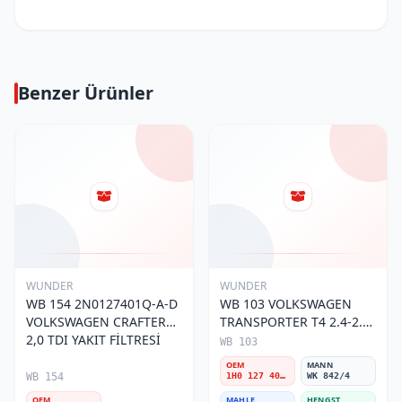
Benzer Ürünler
WUNDER
WUNDER
WB 154 2N0127401Q-A-D
WB 103 VOLKSWAGEN
VOLKSWAGEN CRAFTER
TRANSPORTER T4 2.4-2.5
2,0 TDI YAKIT FİLTRESİ
MOTOR- CADDY E.M 1H0
WB 103
127 401 C Yakıt/Mazot
OEM
MANN
Filtresi
WB 154
1H0 127 401 C
WK 842/4
OEM
MAHLE
HENGST