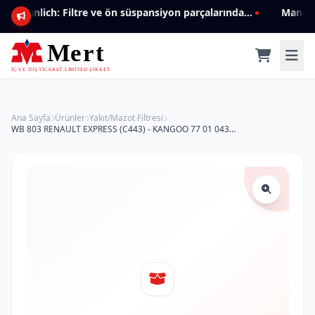
Mannlich: Filtre ve ön süspansiyon parçalarında genişleyen ürün yelpazesiyle kalite ve güven.
Ana Sayfa
Ürünler
Yakıt/Mazot Filtresi
WB 803 RENAULT EXPRESS (C443) - KANGOO 77 01 043 620 Yakıt/Mazot Filtresi