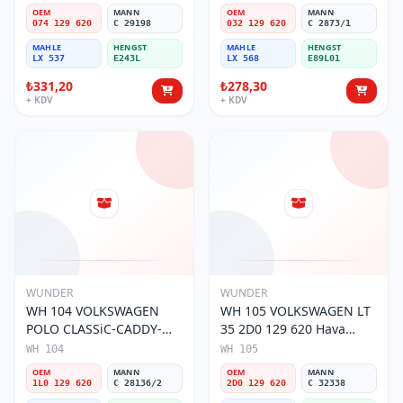
Hava Filtresi
OEM
MANN
OEM
MANN
074 129 620
C 29198
032 129 620
C 2873/1
MAHLE
HENGST
MAHLE
HENGST
LX 537
E243L
LX 568
E89L01
₺331,20
₺278,30
+ KDV
+ KDV
WUNDER
WUNDER
WH 104 VOLKSWAGEN
WH 105 VOLKSWAGEN LT
POLO CLASSiC-CADDY-
35 2D0 129 620 Hava
SEAT iBiZA 1L0 129 620
Filtresi
WH 104
WH 105
Hava Filtresi
OEM
MANN
OEM
MANN
1L0 129 620
C 28136/2
2D0 129 620
C 32338