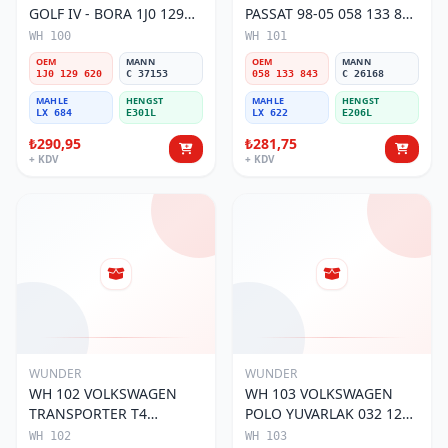
GOLF IV - BORA 1J0 129
PASSAT 98-05 058 133 843
620 Hava Filtresi
Hava Filtresi
WH 100
WH 101
OEM
MANN
OEM
MANN
1J0 129 620
C 37153
058 133 843
C 26168
MAHLE
HENGST
MAHLE
HENGST
LX 684
E301L
LX 622
E206L
₺290,95
₺281,75
+ KDV
+ KDV
WUNDER
WUNDER
WH 102 VOLKSWAGEN
WH 103 VOLKSWAGEN
TRANSPORTER T4
POLO YUVARLAK 032 129
(SÜNGERSiZ) 074 129 620
620 Hava Filtresi
WH 102
WH 103