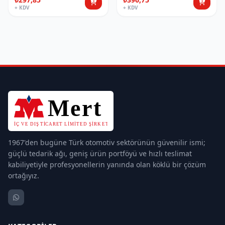
+ KDV
+ KDV
1967'den bugüne Türk otomotiv sektörünün güvenilir ismi;
güçlü tedarik ağı, geniş ürün portföyü ve hızlı teslimat
kabiliyetiyle profesyonellerin yanında olan köklü bir çözüm
ortağıyız.