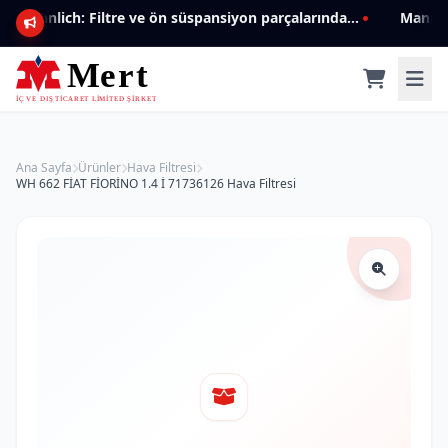
Mannlich: Filtre ve ön süspansiyon parçalarında genişleyen ürün yelpazesiyle kalite ve güven.
Ana Sayfa
Ürünler
Hava Filtresi
WH 662 FİAT FİORİNO 1.4 İ 71736126 Hava Filtresi