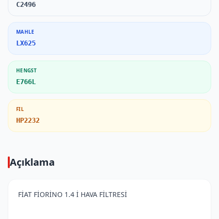
C2496
MAHLE
LX625
HENGST
E766L
FIL
HP2232
Açıklama
FİAT FİORİNO 1.4 İ HAVA FİLTRESİ