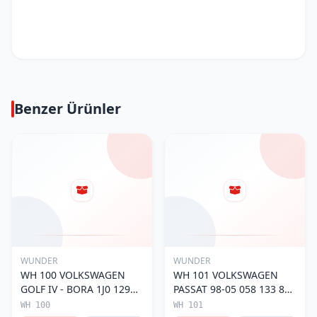
Benzer Ürünler
WUNDER
WUNDER
WH 100 VOLKSWAGEN
WH 101 VOLKSWAGEN
GOLF IV - BORA 1J0 129
PASSAT 98-05 058 133 843
620 Hava Filtresi
Hava Filtresi
WH 100
WH 101