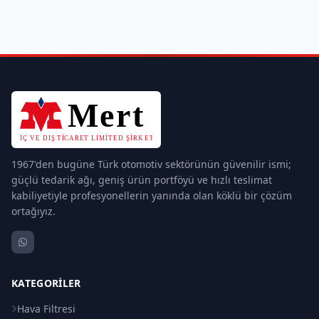
1967'den bugüne Türk otomotiv sektörünün güvenilir ismi;
güçlü tedarik ağı, geniş ürün portföyü ve hızlı teslimat
kabiliyetiyle profesyonellerin yanında olan köklü bir çözüm
ortağıyız.
KATEGORILER
Hava Filtresi