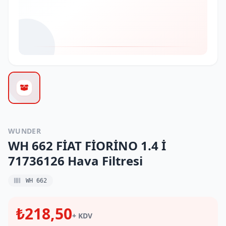
WUNDER
WH 662 FİAT FİORİNO 1.4 İ
71736126 Hava Filtresi
WH 662
₺218,50
+ KDV