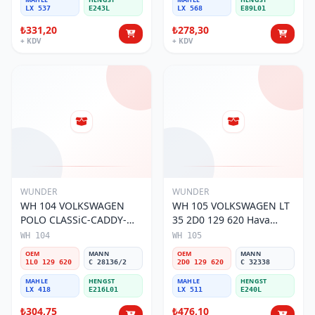
LX 537
E243L
LX 568
E89L01
₺331,20
₺278,30
+ KDV
+ KDV
WUNDER
WUNDER
WH 104 VOLKSWAGEN
WH 105 VOLKSWAGEN LT
POLO CLASSiC-CADDY-
35 2D0 129 620 Hava
SEAT iBiZA 1L0 129 620
Filtresi
WH 104
WH 105
Hava Filtresi
OEM
MANN
OEM
MANN
1L0 129 620
C 28136/2
2D0 129 620
C 32338
MAHLE
HENGST
MAHLE
HENGST
LX 418
E216L01
LX 511
E240L
₺304,75
₺476,10