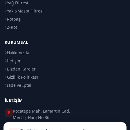
Yağ Filtresi
Yakıt/Mazot Filtresi
Rotbaşı
Z-Rot
KURUMSAL
Hakkımızda
İletişim
Bizden Kareler
Gizlilik Politikası
İade ve İptal
İLETIŞIM
Kocatepe Mah. Lamartin Cad.
Mert İş Hanı No:36
Taksim / Beyoğlu / İSTANBUL