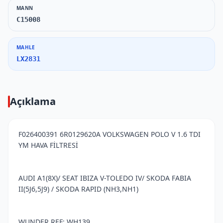
MANN
C15008
MAHLE
LX2831
Açıklama
F026400391 6R0129620A VOLKSWAGEN POLO V 1.6 TDI
YM HAVA FİLTRESİ
AUDI A1(8X)/ SEAT IBIZA V-TOLEDO IV/ SKODA FABIA
II(5J6,5J9) / SKODA RAPID (NH3,NH1)
WUNDER REF: WH139