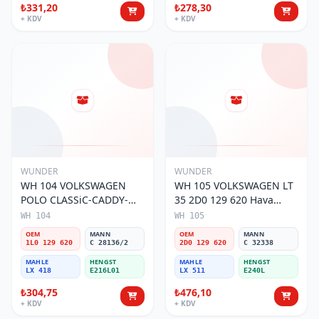
₺331,20
₺278,30
+ KDV
+ KDV
WUNDER
WUNDER
WH 104 VOLKSWAGEN
WH 105 VOLKSWAGEN LT
POLO CLASSiC-CADDY-
35 2D0 129 620 Hava
SEAT iBiZA 1L0 129 620
Filtresi
WH 104
WH 105
Hava Filtresi
OEM
MANN
OEM
MANN
1L0 129 620
C 28136/2
2D0 129 620
C 32338
MAHLE
HENGST
MAHLE
HENGST
LX 418
E216L01
LX 511
E240L
₺304,75
₺476,10
+ KDV
+ KDV