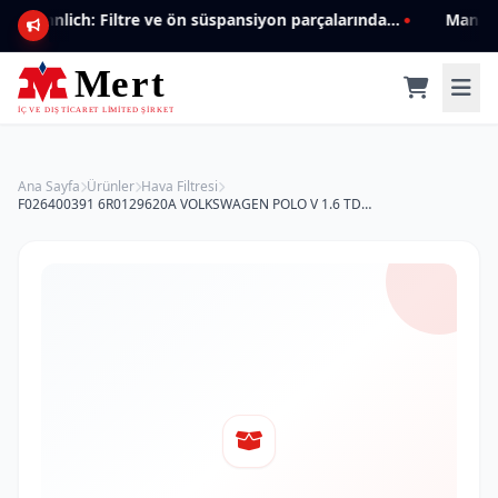
Mannlich: Filtre ve ön süspansiyon parçalarında genişleyen ürün yelpazesiyle kalite ve güven.
Ana Sayfa
Ürünler
Hava Filtresi
F026400391 6R0129620A VOLKSWAGEN POLO V 1.6 TDİ YM HAVA FİLTRESİ