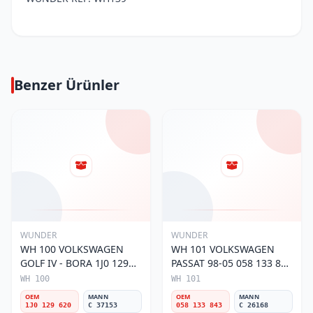
Benzer Ürünler
WUNDER
WUNDER
WH 100 VOLKSWAGEN
WH 101 VOLKSWAGEN
GOLF IV - BORA 1J0 129
PASSAT 98-05 058 133 843
620 Hava Filtresi
Hava Filtresi
WH 100
WH 101
OEM
MANN
OEM
MANN
1J0 129 620
C 37153
058 133 843
C 26168