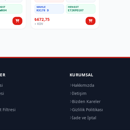
GST
MAHLE
HENGST
WK04
KX178 D
E72KPD107
₺672,75
+ KDV
LER
KURUMSAL
si
Hakkımızda
esi
İletişim
i
Bizden Kareler
 Filtresi
Gizlilik Politikası
İade ve İptal