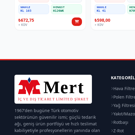
MAHLE
HENGST
MAHLE
HEN
KL 103
H126WK
KL 41
H70
₺672,75
₺598,00
+ KDV
+ KDV
KATEGORI
Hava Filtre
Polen Filtr
Yağ Filtres
1967'den bugüne Türk otomotiv
Yakıt/Mazot
sektörünün güvenilir ismi; güçlü tedarik
Rotbaşı
ağı, geniş ürün portföyü ve hızlı teslimat
kabiliyetiyle profesyonellerin yanında olan
Z-Rot