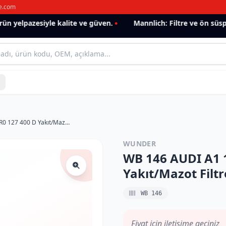
e.com
 yelpazesiyle kalite ve güven.
Mannlich: Filtre ve ön süspa
WB 146 AUDI A1 1.6 TDI (10-) 6R0 127 400 D Yakıt/Mazot Filtresi
WUNDER
WB 146 AUDI A1 1
Yakıt/Mazot Filtr
WB 146
Fiyat için iletişime geçiniz