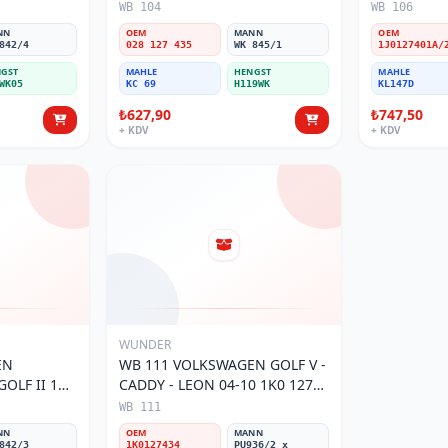
 1H0 127
Yakıt/Mazot Filtresi
Yakıt/Mazot 
WB 104
WB 106
ltresi
NN
OEM
MANN
OEM
842/4
028 127 435
WK 845/1
GST
MAHLE
HENGST
MAHLE
WK05
KC 69
H119WK
KL147D
₺627,90
₺747,50
+ KDV
+ KDV
WUNDER
EN
WB 111 VOLKSWAGEN GOLF V -
OLF II 191
CADDY - LEON 04-10 1K0 127
Filtresi
434 Yakıt/Mazot Filtresi
WB 111
NN
OEM
MANN
842/3
1K0127434
PU936/2 x