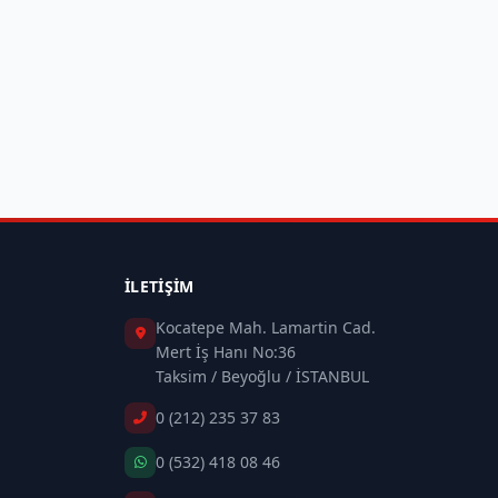
İLETIŞIM
Kocatepe Mah. Lamartin Cad.
Mert İş Hanı No:36
Taksim / Beyoğlu / İSTANBUL
0 (212) 235 37 83
0 (532) 418 08 46