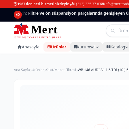
1967'den beri hizmetinizdeyiz.
0 (212) 235 37 83
info@merttrad
Mannlich: Filtre ve ön süspansiyon parçalarında genişleyen ürün
Anasayfa
Ürünler
Kurumsal
Katalog
Ana Sayfa
Ürünler
Yakıt/Mazot Filtresi