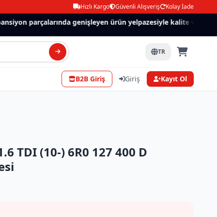
Hızlı Kargo
Güvenli Alışveriş
Kolay İade
nsiyon parçalarında genişleyen ürün yelpazesiyle kalite ve güven.
TR
B2B Giriş
Giriş
Kayıt Ol
.6 TDI (10-) 6R0 127 400 D
esi