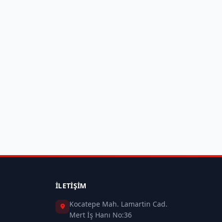
İLETIŞIM
Kocatepe Mah. Lamartin Cad.
Mert İş Hanı No:36