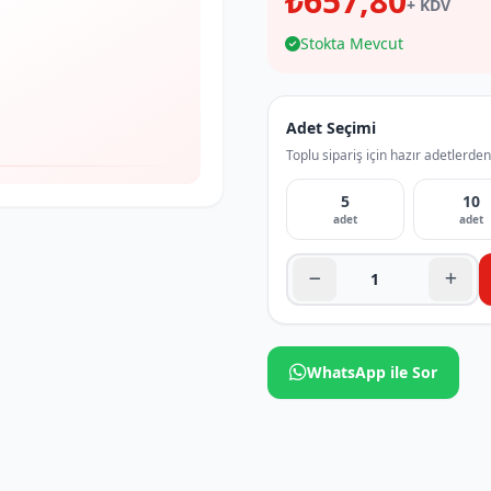
₺657,80
+ KDV
Stokta Mevcut
Adet Seçimi
Toplu sipariş için hazır adetlerden
5
10
adet
adet
WhatsApp ile Sor