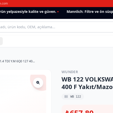
e.com
 yelpazesiyle kalite ve güven.
Mannlich: Filtre ve ön süspan
WB 122 VOLKSWAGEN POLO IV 1.4 TDI Y.M 6Q0 127 400 F Yakıt/Mazot Filtresi
WUNDER
WB 122 VOLKSWAG
400 F Yakıt/Mazot
WB 122