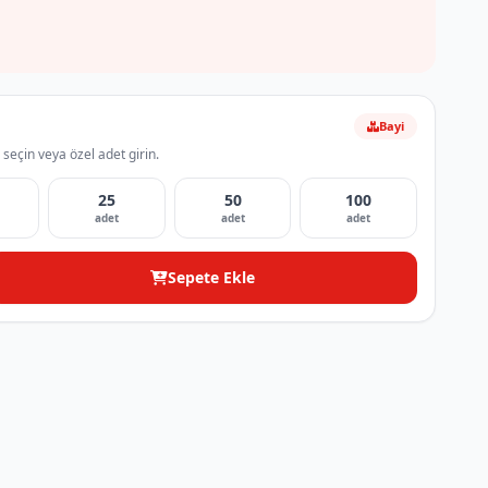
Bayi
 seçin veya özel adet girin.
25
50
100
adet
adet
adet
Sepete Ekle