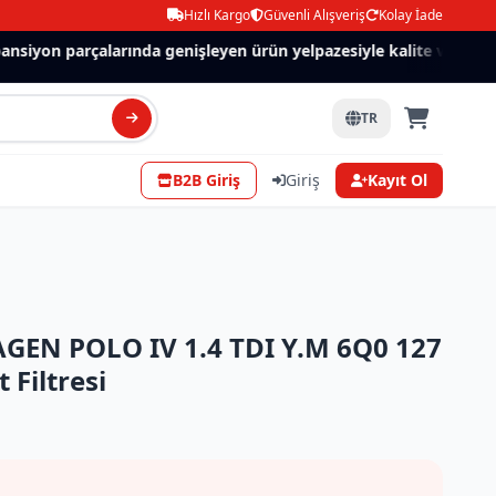
Hızlı Kargo
Güvenli Alışveriş
Kolay İade
siyon parçalarında genişleyen ürün yelpazesiyle kalite ve güven.
TR
B2B Giriş
Giriş
Kayıt Ol
EN POLO IV 1.4 TDI Y.M 6Q0 127
 Filtresi