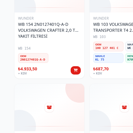
WUNDER
WUNDER
WB 154 2N0127401Q-A-D
WB 103 VOLKSWAG
VOLKSWAGEN CRAFTER 2,0 TDI
TRANSPORTER T4 2.
YAKIT FİLTRESİ
MOTOR- CADDY E.M
WB 103
401 C Yakıt/Mazot Fi
OEM
MA
WB 154
1H0 127 401 C
WK 
OEM
MAHLE
HEN
2N0127401Q-A-D
KL 75
H70
₺4.933,50
₺687,70
+ KDV
+ KDV