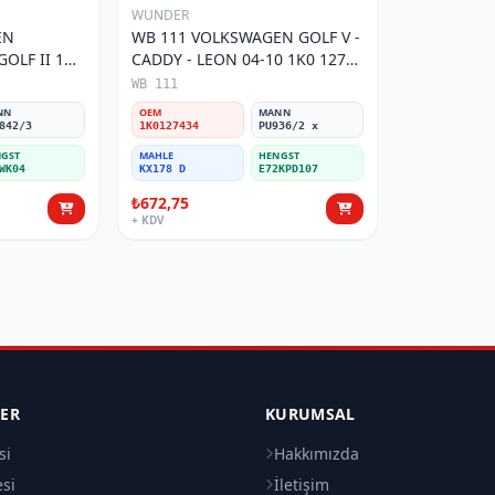
WUNDER
EN
WB 111 VOLKSWAGEN GOLF V -
OLF II 191
CADDY - LEON 04-10 1K0 127
Filtresi
434 Yakıt/Mazot Filtresi
WB 111
NN
OEM
MANN
842/3
1K0127434
PU936/2 x
GST
MAHLE
HENGST
WK04
KX178 D
E72KPD107
₺672,75
+ KDV
LER
KURUMSAL
si
Hakkımızda
esi
İletişim