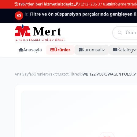
1967'den beri hizmetinizdeyiz.
0 (212) 235 37 83
info@merttrad
Mannlich: Filtre ve ön süspansiyon parçalarında genişleyen ürün
Anasayfa
Ürünler
Kurumsal
Katalog
Ana Sayfa
Ürünler
Yakıt/Mazot Filtresi