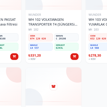
WUNDER
WUNDER
N PASSAT
WH 102 VOLKSWAGEN
WH 103 V
va Filtresi
TRANSPORTER T4 (SÜNGERSiZ)
YUVARLAK 0
074 129 620 Hava Filtresi
Filtresi
WH 102
WH 103
NN
OEM
MANN
OEM
6168
074 129 620
C 29198
032 129 620
GST
MAHLE
HENGST
MAHLE
6L
LX 537
E243L
LX 568
₺331,20
₺278,30
+ KDV
+ KDV