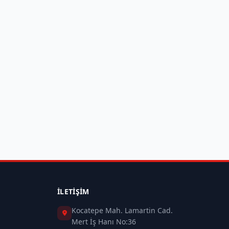
İLETIŞIM
Kocatepe Mah. Lamartin Cad.
Mert İş Hanı No:36