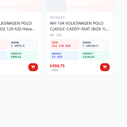
WUNDER
OLKSWAGEN POLO
WH 104 VOLKSWAGEN POLO
32 129 620 Hava
CLASSiC-CADDY-SEAT iBiZA 1L0
129 620 Hava Filtresi
WH 104
MANN
OEM
MANN
C 2873/1
1L0 129 620
C 28136/2
HENGST
MAHLE
HENGST
E89L01
LX 418
E216L01
₺304,75
+ KDV