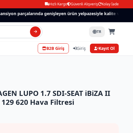
Hızlı Kargo
Güvenli Alışveriş
Kolay İade
siyon parçalarında genişleyen ürün yelpazesiyle kalite ve güven.
TR
B2B Giriş
Giriş
Kayıt Ol
EN LUPO 1.7 SDI-SEAT iBiZA II
129 620 Hava Filtresi