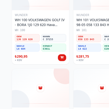
WUNDER
WUNDER
WH 100 VOLKSWAGEN GOLF IV
WH 101 VOLKSWAGE
- BORA 1J0 129 620 Hava
98-05 058 133 843 Ha
Filtresi
WH 100
WH 101
OEM
MANN
OEM
MA
1J0 129 620
C 37153
058 133 843
C 2
MAHLE
HENGST
MAHLE
HEN
LX 684
E301L
LX 622
E20
₺290,95
₺281,75
+ KDV
+ KDV