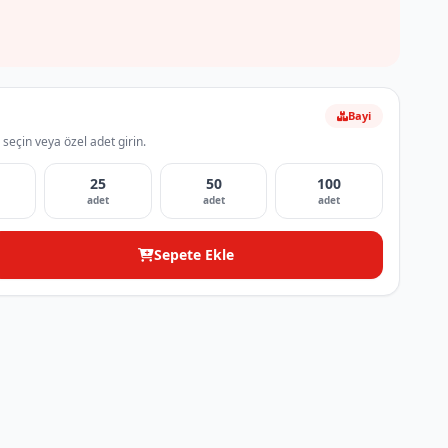
Bayi
 seçin veya özel adet girin.
25
50
100
adet
adet
adet
Sepete Ekle