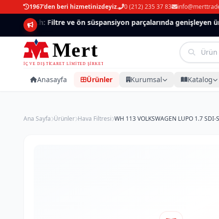
1967'den beri hizmetinizdeyiz.
0 (212) 235 37 83
info@merttrad
Mannlich: Filtre ve ön süspansiyon parçalarında genişleyen ürün
Anasayfa
Ürünler
Kurumsal
Katalog
Ana Sayfa
Ürünler
Hava Filtresi