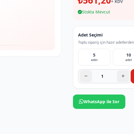
₺561,20
+ KDV
Stokta Mevcut
Adet Seçimi
Toplu sipariş için hazır adetlerden
5
10
adet
adet
WhatsApp ile Sor