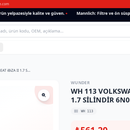
e.com
 yelpazesiyle kalite ve güven.
Mannlich: Filtre ve ön süspan
WH 113 VOLKSWAGEN LUPO 1.7 SDI-SEAT iBiZA II 1.7 SİLİNDİR 6N0 129 620 Hava Filtresi
WUNDER
WH 113 VOLKSWAG
1.7 SİLİNDİR 6N0 
WH 113